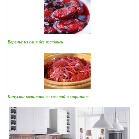
Варенье из слив без косточек
Капуста квашеная со свeклой в маринаде