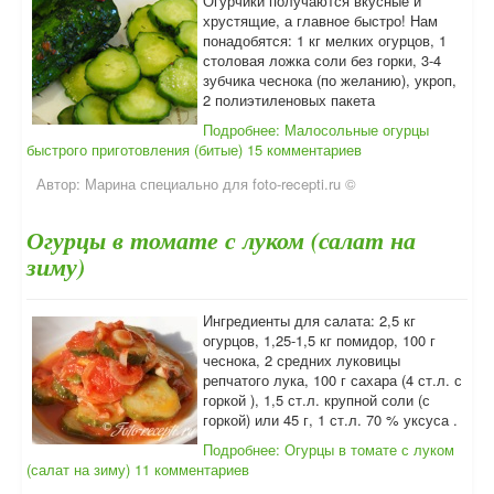
Огурчики получаются вкусные и
хрустящие, а главное быстро! Нам
понадобятся: 1 кг мелких огурцов, 1
столовая ложка соли без горки, 3-4
зубчика чеснока (по желанию), укроп,
2 полиэтиленовых пакета
Подробнее: Малосольные огурцы
быстрого приготовления (битые)
15 комментариев
Автор:
Марина специально для foto-recepti.ru ©
Огурцы в томате с луком (салат на
зиму)
Ингредиенты для салата: 2,5 кг
огурцов, 1,25-1,5 кг помидор, 100 г
чеснока, 2 средних луковицы
репчатого лука, 100 г сахара (4 ст.л. с
горкой ), 1,5 ст.л. крупной соли (с
горкой) или 45 г, 1 ст.л. 70 % уксуса .
Подробнее: Огурцы в томате с луком
(салат на зиму)
11 комментариев