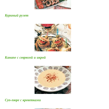
Куриный рулет
Канапе с севрюгой и икрой
Суп-пюре с креветками