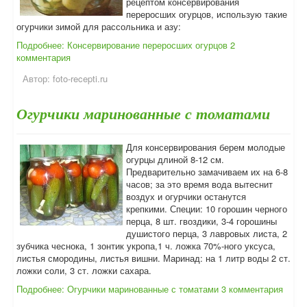
рецептом консервирования
переросших огурцов, использую такие
огурчики зимой для рассольника и азу:
Подробнее: Консервирование переросших огурцов
2
комментария
Автор:
foto-recepti.ru
Огурчики маринованные с томатами
Для консервирования берем молодые
огурцы длиной 8-12 см.
Предварительно замачиваем их на 6-8
часов; за это время вода вытеснит
воздух и огурчики останутся
крепкими. Специи: 10 горошин черного
перца, 8 шт. гвоздики, 3-4 горошины
душистого перца, 3 лавровых листа, 2
зубчика чеснока, 1 зонтик укропа,1 ч. ложка 70%-ного уксуса,
листья смородины, листья вишни. Маринад: на 1 литр воды 2 ст.
ложки соли, 3 ст. ложки сахара.
Подробнее: Огурчики маринованные с томатами
3 комментария