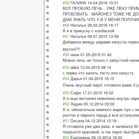
#59
ГАЛИНА
14.04.2016 10:51
ВОТ ПРОБУЮ ПЕЧЬ . УЖЕ ПЕКУ ПРИМ
ПРОБОВАТЬ . МАЙОНЕЗ ТОЖЕ НЕ ДО
ДАМ ЗНАТЬ ЧТО У И У МЕНЯ ПОЛУЧИЛ
#58
Наталья
29.03.2016 16:17
А я в прикуску с колбаской
#57
Наталья
09.07.2015 13:59
Добавила между шарами капусты пореза
вкусно!!!!
#56
нина
01.05.2015 01:43
Можно печь не только с капустной начи
#55
айка
13.04.2015 08:14
с перва что залить тесту или капусту
#54
Дарья
01.04.2015 16:15
Очень вкусный пирог готовили маме 3 р
#53
Софи
17.01.2015 16:02
А я еще ветчинки немножко внутрь нарез
#52
Лидия
05.12.2014 03:00
А я, обязательно немного жарю лук с 
ролтон и чёрного перца,а всё остальное
#51
Оксана
04.12.2014 12:19
Я готовила уже два раза, и запекала 50 
покрылся красивой, а так пирог быстрый
#50
Екатерина
29.10.2014 16:52