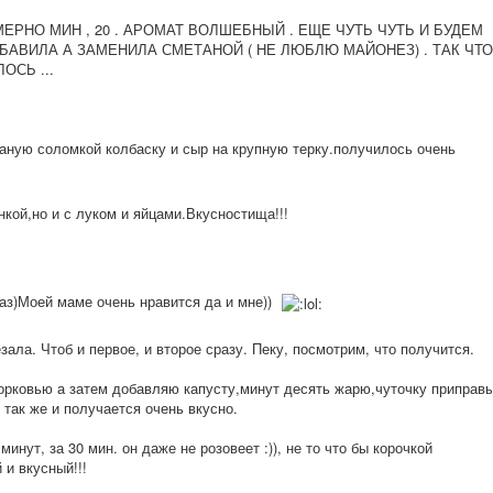
ЕРНО МИН , 20 . АРОМАТ ВОЛШЕБНЫЙ . ЕЩЕ ЧУТЬ ЧУТЬ И БУДЕМ
БАВИЛА А ЗАМЕНИЛА СМЕТАНОЙ ( НЕ ЛЮБЛЮ МАЙОНЕЗ) . ТАК ЧТО
ОСЬ ...
ную соломкой колбаску и сыр на крупную терку.получилос
ь очень
нкой,но и с луком и яйцами.Вкусност
ища!!!
аз)Моей маме очень нравится да и мне))
ала. Чтоб и первое, и второе сразу. Пеку, посмотрим, что получится.
морковью а затем добавляю капусту,минут десять жарю,чуточку приправ
 так же и получается очень вкусно.
минут, за 30 мин. он даже не розовеет :)), не то что бы корочкой
 и вкусный!!!