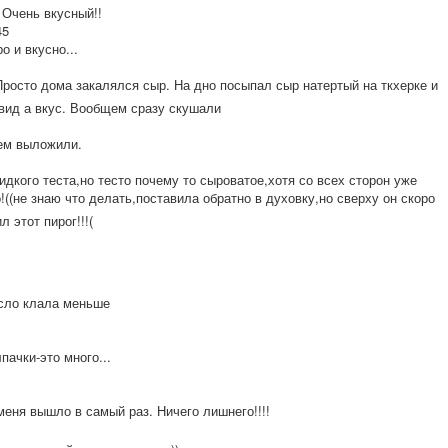
 Очень вкусный!!
45
о и вкусно...
Просто дома закалялся сыр. На дно посыпал сыр натертый на ткхерке и
 вид а вкус. Вообщем сразу скушали
ем выложили.
идкого теста,но тесто почему то сыроватое,хотя со всех сторон уже
((не знаю что делать,поставил
а обратно в духовку,но сверху он скоро
 этот пирог!!!(
асло клала меньше
пачки-это много...
меня вышло в самый раз. Ничего лишнего!!!!