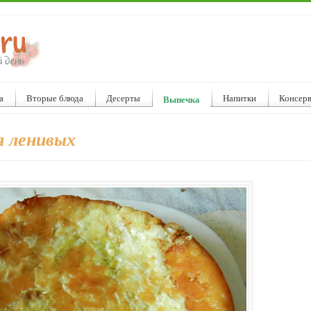
а
Вторые блюда
Десерты
Напитки
Консер
Выпечка
я ленивых