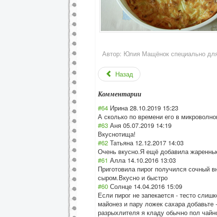
Автор:
Юлия Мащёнок специально для f
Назад
Комментарии
#64
Ирина
28.10.2019 15:23
А сколько по времени его в микроволно
#63
Аня
05.07.2019 14:19
Вкуснотища!
#62
Татьяна
12.12.2017 14:03
Очень вкусно.Я ещё добавила жаренны
#61
Алла
14.10.2016 13:03
Приготовила пирог получился сочный в
сыром.Вкусно и быстро
#60
Солнце
14.04.2016 15:09
Если пирог не запекается - тесто слиш
майонез и пару ложек сахара добавьте 
разрыхлителя я кладу обычно пол чайно