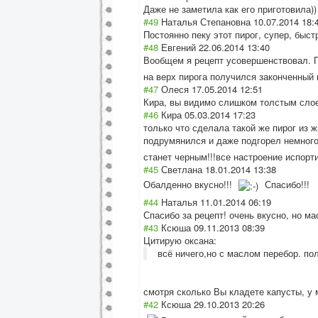
Даже не заметила как его приготовила))
#49
Наталья Степановна
10.07.2014 18:
Постоянно пеку этот пирог, супер, быстр
#48
Евгений
22.06.2014 13:40
Вообщем я рецепт усовершенствова
л. 
на верх пирога получился законченный
#47
Олеся
17.05.2014 12:51
Кира, вы видимо слишком толстым сло
#46
Кира
05.03.2014 17:23
только что сделала такой же пирог из ж
подрумянился и даже подгорел немного!
станет черным!!!все настроение испортил
#45
Светлана
18.01.2014 13:38
Обалденно вкусно!!!
Спасибо!!!
#44
Наталья
11.01.2014 06:19
Спасибо за рецепт! очень вкусно, но м
#43
Ксюша
09.11.2013 08:39
Цитирую оксана:
всё ничего,но с маслом перебор. пол
смотря сколько Вы кладете капусты, у 
#42
Ксюша
29.10.2013 20:26