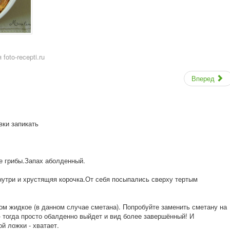
oto-recepti.ru
Вперед
вки запикать
е грибы.Запах аболденный.
нутри и хрустящяя корочка.От себя посыпались сверху тертым
ком жидкое (в данном случае сметана). Попробуйте заменить сметану на
- тогда просто обалденно выйдет и вид более завершённый! И
й ложки - хватает.