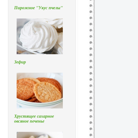
Пирожное "Укус пчелы"
м
Зефир
Хрустящее сахарное
овсяное печенье