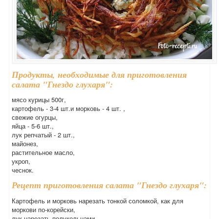
Продукты, необходимые для приготовления
салата "Гнездо глухаря":
мясо курицы 500г,
картофель - 3-4 шт.и морковь - 4 шт. ,
свежие огурцы,
яйца - 5-6 шт.,
лук репчатый - 2 шт.,
майонез,
растительное масло,
укроп,
чеснок.
Рецепт приготовления салата "Гнездо глухаря":
Картофель и морковь нарезать тонкой соломкой, как для
моркови по-корейски,
лук нарезать полукольцами.