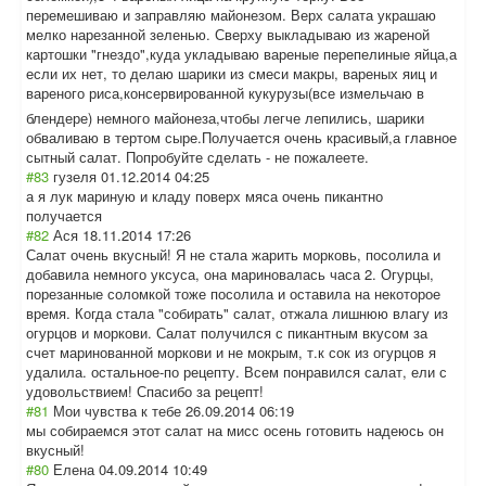
перемешиваю и заправляю майонезом. Верх салата украшаю
мелко нарезанной зеленью. Сверху выкладываю из жареной
картошки "гнездо",куда укладываю вареные перепелиные яйца,а
если их нет, то делаю шарики из смеси макры, вареных яиц и
вареного риса,консервиро
ванной кукурузы(все измельчаю в
блендере) немного майонеза,чтобы легче лепились, шарики
обваливаю в тертом сыре.Получается очень красивый,а главное
сытный салат. Попробуйте сделать - не пожалеете.
#83
гузеля
01.12.2014 04:25
а я лук мариную и кладу поверх мяса очень пикантно
получается
#82
Ася
18.11.2014 17:26
Салат очень вкусный! Я не стала жарить морковь, посолила и
добавила немного уксуса, она мариновалась часа 2. Огурцы,
порезанные соломкой тоже посолила и оставила на некоторое
время. Когда стала "собирать" салат, отжала лишнюю влагу из
огурцов и моркови. Салат получился с пикантным вкусом за
счет маринованной моркови и не мокрым, т.к сок из огурцов я
удалила. остальное-по рецепту. Всем понравился салат, ели с
удовольствием! Спасибо за рецепт!
#81
Мои чувства к тебе
26.09.2014 06:19
мы собираемся этот салат на мисс осень готовить надеюсь он
вкусный!
#80
Елена
04.09.2014 10:49