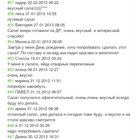
#57
надир
02.02.2013 06:22
вкусный салат)))))****
#56
лёха
31.01.2013 10:55
путёвый салат
#55
Виктория
27.01.2013 08:05
Салат вчера готовили на ДР, очень вкусный, и интересный,
спасибо!
#54
Милиса
22.01.2013 09:05
Завтра у меня День рождение, хочу попробовать сделать этот
салат! По составу и на вид выглядит красиво и аппетитно!
#53
Стелла
19.01.2013 03:24
У меня в салате, яйца отварные перепелиные
#52
елена
06.01.2013 12:27
очень вкусно
#51
марина
31.12.2012 11:51
попробую какнибуть
#50
ПАВЕЛ
31.12.2012 06:57
Салат получился офигитительный, очень-очень вкусный всегда
буду его делать.
#49
ирина
31.12.2012 06:38
отличный салат, уже делала и сегодня тоже буду, и вкусно и на
столе красиво смотрится
#48
я
31.12.2012 02:26
надо попробовать сделать!
#47
Диана
30.12.2012 16:31