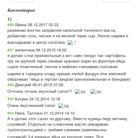
Комментарии
1
2
#88
Ирина
28.12.2017 02:22
разминаю желтки заправляю капелькой топленого масла,
добавляю соль, чеснок и на мелкой терке сыр. Леплю шарики и
выкладываю в центр салатика
#87
валентина
09.12.2015 19:02
я делаю слои произвольные а вот само гнездо так- картофель
тру на крупной терке,смываю крахмал жарю во фритюре,яйца-
сырок плавленный ,чеснок и майонез смешиваю,скатыв
аю
шарики в середину кладу орешек любой фундук или земляной
обваливаю "яйца в тертом грецком орехе(измельчаю в блендере)
#86
Дмитрий
06.01.2015 07:29
Очччень оччень вкучсный салат!!!
#85
Катрин
24.12.2014 12:18
Очень вкусненький салат
#84
Нина, Таллинн
01.12.2014 14:10
А я делаю этот салат по-другому. Вместо курицы беру ветчину,
соломкой. Отдельно на сливочном масле обжариваю
лук(полукольцам
и) с грибами свежими (шампиньоны
соломкой),3-4 вареных яйца на крупную терку. Все