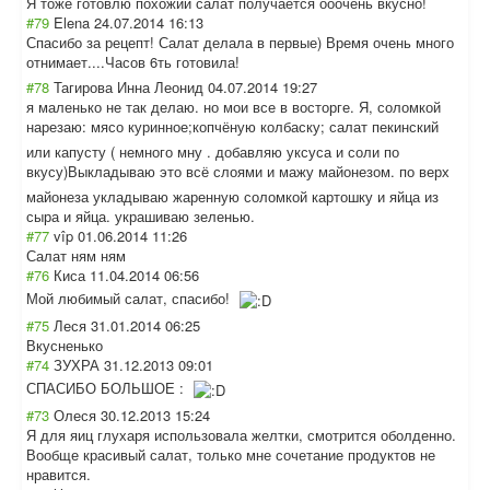
Я тоже готовлю похожий салат получается ооочень вкусно!
#79
Elena
24.07.2014 16:13
Спасибо за рецепт! Салат делала в первые) Время очень много
отнимает....Час
ов 6ть готовила!
#78
Тагирова Инна Леонид
04.07.2014 19:27
я маленько не так делаю. но мои все в восторге. Я, соломкой
нарезаю: мясо куринное;копчён
ую колбаску; салат пекинский
или капусту ( немного мну . добавляю уксуса и соли по
вкусу)Выкладыва
ю это всё слоями и мажу майонезом. по верх
майонеза укладываю жаренную соломкой картошку и яйца из
сыра и яйца. украшиваю зеленью.
#77
vîp
01.06.2014 11:26
Салат ням ням
#76
Киса
11.04.2014 06:56
Мой любимый салат, спасибо!
#75
Леся
31.01.2014 06:25
Вкусненько
#74
ЗУХРА
31.12.2013 09:01
СПАСИБО БОЛЬШОЕ :
#73
Олеся
30.12.2013 15:24
Я для яиц глухаря использовала желтки, смотрится оболденно.
Вообще красивый салат, только мне сочетание продуктов не
нравится.