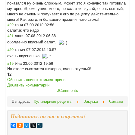
показался ну очень сложным, может это я конечно так готовила
муторно:)Время ушло много, но салатик вкуснй, очень сытный,
много не съешь и получается его по рецепту действительно
много! Как раз для большого праздничного стола!
#22
таня
07.09.2012 02:58
салатик что надо
#21
люся
07.08.2012 06:38
оболденно вкусный салат.
#20
танич
07.07.2012 10:57
очень вкусненько
#19
Яна
23.05.2012 19:56
На столе смотрится шикарно, очень вкусный!
1
2
Обновить список комментариев
Добавить комментарий
JComments
Вы здесь:
Кулинарные рецепты
Закуски
Салаты
Подпишись на нас в соцсетях!