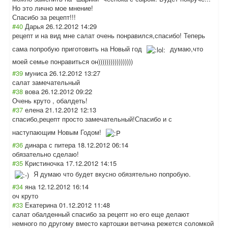
Но это лично мое мнение!
Спасибо за рецепт!!!
#40
Дарья
26.12.2012 14:29
рецепт и на вид мне салат очень понравился,спас
ибо! Теперь
сама попробую приготовить на Новый год
думаю,что
моей семье понравиться он)))))))))))))
))))
#39
муниса
26.12.2012 13:27
салат замечательный
#38
вова
26.12.2012 09:22
Очень круто , обалдеть!
#37
елена
21.12.2012 12:13
спасибо,рецепт просто замечательный!С
пасибо и с
наступающим Новым Годом!
#36
динара с питера
18.12.2012 06:14
обязательно сделаю!
#35
Кристиночка
17.12.2012 14:15
Я думаю что будет вкусно обязятельно попробую.
#34
яна
12.12.2012 16:14
оч круто
#33
Екатерина
01.12.2012 11:48
салат обалденный спасибо за рецепт но его еще делают
немного по другому вместо картошки ветчина режется соломкой