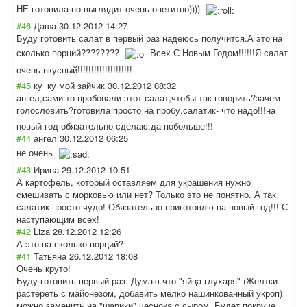
НЕ готовила но выглядит очень опетитно))))
#46
Даша
30.12.2012 14:27
Буду готовить салат в первый раз надеюсь получится.А это на
сколько порций????????
Всех С Новым Годом!!!!!!Я салат
очень вкусный!!!!!!!!
!!!!!!!!!!!!
#45
ку_ку мой зайчик
30.12.2012 08:32
ангел,сами то пробовали этот салат,чтобы так говорить?зачем
голословить?гот
овила просто на пробу.салатик- что надо!!!на
новый год обязательно сделаю,да побольше!!!
#44
ангел
30.12.2012 06:25
не очень
#43
Ирина
29.12.2012 10:51
А картофель, который оставляем для украшения нужно
смешивать с морковью или нет? Только это не понятно. А так
салатик просто чудо! Обязательно приготовлю на новый год!!! С
наступающим всех!
#42
Liza
28.12.2012 12:26
А это на сколько порций?
#41
Татьяна
26.12.2012 18:08
Очень круто!
Буду готовить первый раз. Думаю что "яйца глухаря" (Желтки
растереть с майонезом, добавить мелко нашинкованный укроп)
можно заменить на "шарики" чеснока с сыром. Будет покруче...