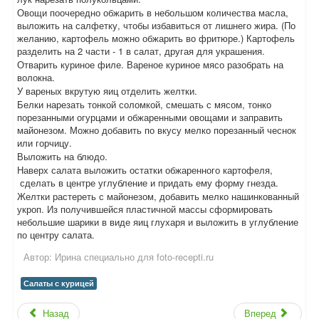
Овощи поочередно обжарить в небольшом количества масла,
выложить на салфетку, чтобы избавиться от лишнего жира. (По
желанию, картофель можно обжарить во фритюре.) Картофель
разделить на 2 части - 1 в салат, другая для украшения.
Отварить куриное филе. Вареное куриное мясо разобрать на
волокна.
У вареных вкрутую яиц отделить желтки.
Белки нарезать тонкой соломкой, смешать с мясом, тонко
порезанными огурцами и обжаренными овощами и заправить
майонезом. Можно добавить по вкусу мелко порезанный чеснок
или горчицу.
Выложить на блюдо.
Наверх салата выложить остатки обжаренного картофеля,
сделать в центре углубление и придать ему форму гнезда.
Желтки растереть с майонезом, добавить мелко нашинкованный
укроп. Из получившейся пластичной массы сформировать
небольшие шарики в виде яиц глухаря и выложить в углубление
по центру салата.
Автор:
Ирина специально для foto-recepti.ru
Салаты с курицей
Назад
Вперед