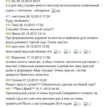
#72
lilu
30.12.2013 09:21
а я для яиц глухаря вместо желтков использовала плавленный
сырок с чесноком - обьеденье
#71
светлана
29.12.2013 17:30
Буду пробывать
#70
Тина
28.12.2013 17:33
Спасибо! Очень вкусный салат!!!
#69
Ирина
22.12.2013 13:14
При формировании шариков из желтка и майонеза для особого
вкуса добавить тертый сыр. Очень вкусно.
#68
кристина
18.12.2013 13:05
блин какой вкусный обожаю его
#67
Верунчик
17.12.2013 11:58
основа салата такая же. а яйцо готовлю так:желток растираю с
маслом сливочным размягченным и добавляю икру красной
рыбы и формирую яйца глухаря. Очень вкусно, гостям
нравится.Приятн
ого аппетита
#66
Галина
07.12.2013 10:20
Рецепт просто супер!!!!! Обязательно сделаю на Новый год!!!
#65
™Ťẻŧя Łǻй₥ǻ™
15.11.2013 04:42
Оригинальный салат и очень вкусный.Собирае
мся готовить на
новый год,я его уже ела миллион раз,и мне он очень
нравиться!!!Все
х с наступающим 2014 годом