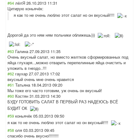
#64
лёлЯ
26.10.2013 11:31
Цитирую коньячёк:
я как то не очень люблю этот салат но он вкусный!!!!
Дорогой да это ням ням польчики оближешь)))
#63
Галина
27.09.2013 11:35
Очень вкусный салат, но вместо желтков сформированных под
яйца глухаря..,можно отварить перепелинные яйца очистить и
уложить в гнездо..!!!
#62
гаухар
27.07.2013 17:02
вкусный очень мне очень нравится
#61
Татьяна
18.04.2013 09:20
Мы тоже его часто готовим, уж очень он вкусный!
#60
Костян
31.03.2013 14:30
БУДУ ГОТОВИТЬ САЛАТ В ПЕРВЫЙ РАЗ НАДЕЮСЬ ВСЁ
БУДИТ ОК
#59
коньячёк
05.03.2013 09:50
я как то не очень люблю этот салат но он вкусный!!!!
#58
оля
03.03.2013 09:45
спасибо очень вкусно!!!!!!!!