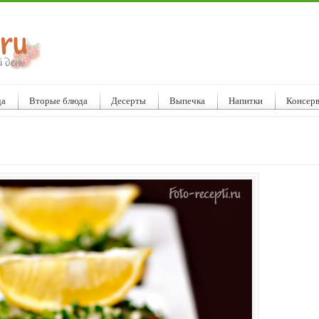
да
Вторые блюда
Десерты
Выпечка
Напитки
Консер