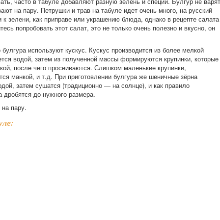
ть, часто в табуле добавляют разную зелень и специи. Булгур не варят
ают на пару. Петрушки и трав на табуле идет очень много, на русский
 к зелени, как приправе или украшению блюда, однако в рецепте салата
тесь попробовать этот салат, это не только очень полезно и вкусно, он
 булгура используют кускус. Кускус производится из более мелкой
ется водой, затем из полученной массы формируются крупинки, которые
кой, после чего просеиваются. Слишком маленькие крупинки,
ся манкой, и т.д. При приготовлении булгура же шеничные зёрна
дой, затем сушатся (традиционно — на солнце), и как правило
а дробятся до нужного размера.
 на пару.
уле: