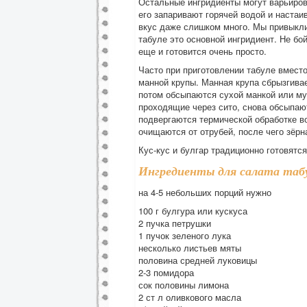
Остальные ингридиенты могут варьирова
его запаривают горячей водой и настаив
вкус даже слишком много. Мы привыкли
табуле это основной ингридиент. Не бой
еще и готовится очень просто.
Часто при приготовлении табуле вместо
манной крупы. Манная крупа сбрызгива
потом обсыпаются сухой манкой или му
проходящие через сито, снова обсыпают
подвергаются термической обработке во
очищаются от отрубей, после чего зёрн
Кус-кус и булгар традиционно готовятся
Ингредиенты для салата таб
на 4-5 небольших порций нужно
100 г булгура или кускуса
2 пучка петрушки
1 пучок зеленого лука
несколько листьев мяты
половина средней луковицы
2-3 помидора
сок половины лимона
2 ст л оливкового масла