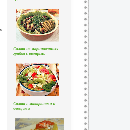
а
е
Салат из маринованных
грибов с овощами
.
Салат с макаронами и
овощами