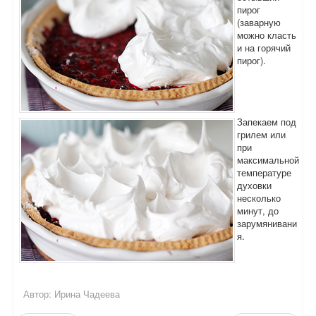
пирог
(заварную
можно класть
и на горячий
пирог).
Запекаем под
грилем или
при
максимальной
температуре
духовки
несколько
минут, до
зарумянивани
я.
Автор:
Ирина Чадеева