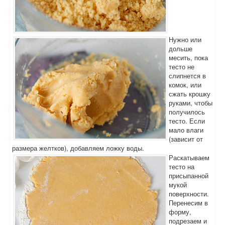
Нужно или
дольше
месить, пока
тесто не
слипнется в
комок, или
сжать крошку
руками, чтобы
получилось
тесто. Если
мало влаги
(зависит от
размера желтков), добавляем ложку воды.
Раскатываем
тесто на
присыпанной
мукой
поверхности.
Перенесим в
форму,
подрезаем и