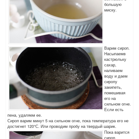
большую
миску.
Варим сироп.
Насыпаемв
кастрюльку
сахар,
наливаем
воду и даем
сиропу
закипеть,
помешивая
его на
сильном огне.
Если есть
пена, удаляем ее.
Сироп варим минут 5 на сильном огне, пока температура его не
достигнет 120°С. Или проводим пробу на твердый шарик.
Пока варится
сироп,