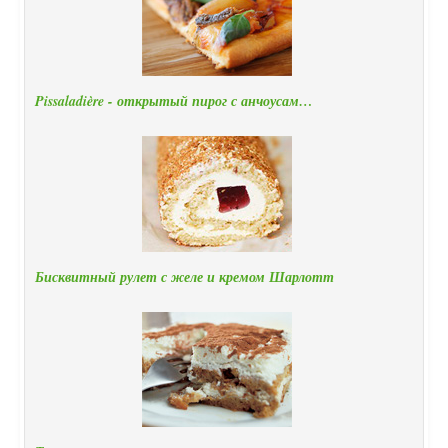
Pissaladière - открытый пирог с анчоусам…
Бисквитный рулет с желе и кремом Шарлотт