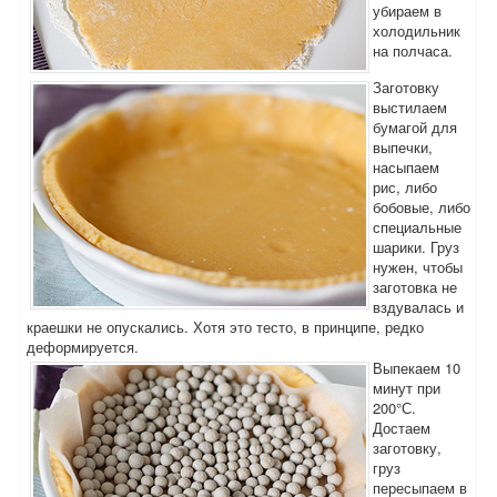
убираем в
холодильник
на полчаса.
Заготовку
выстилаем
бумагой для
выпечки,
насыпаем
рис, либо
бобовые, либо
специальные
шарики. Груз
нужен, чтобы
заготовка не
вздувалась и
краешки не опускались. Хотя это тесто, в принципе, редко
деформируется.
Выпекаем 10
минут при
200°С.
Достаем
заготовку,
груз
пересыпаем в