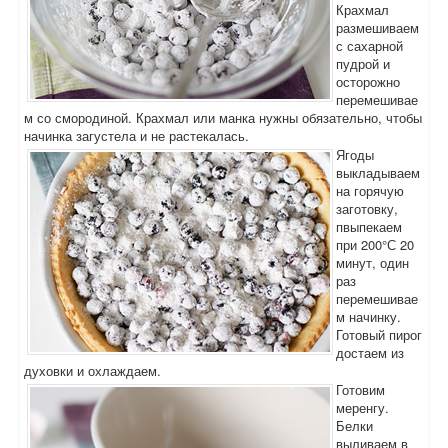
Крахмал
размешиваем
с сахарной
пудрой и
осторожно
перемешивае
м со смородиной. Крахмал или манка нужны обязательно, чтобы
начинка загустела и не растекалась.
Ягоды
выкладываем
на горячую
заготовку,
пвыпекаем
при 200°С 20
минут, один
раз
перемешивае
м начинку.
Готовый пирог
достаем из
духовки и охлаждаем.
Готовим
меренгу.
Белки
выливаем в