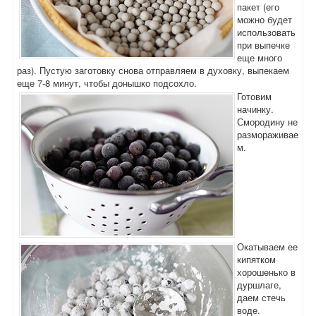
пакет (его
можно будет
использовать
при выпечке
еще много
раз). Пустую заготовку снова отправляем в духовку, выпекаем
еще 7-8 минут, чтобы донышко подсохло.
Готовим
начинку.
Смородину не
размораживае
м.
Окатываем ее
кипятком
хорошенько в
дуршлаге,
даем стечь
воде.