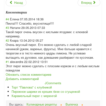
Назад
Вперед
Комментарии
#4
Елена
07.05.2014 18:36
Пекла!!!! Спасибо, вкуснотище!!!!
#3
Натали
29.05.2013 07:33
Такой пирог очень вкусен с кислыми ягодами: с клюквой
например.
#2
Кнара
13.04.2012 05:27
Очень вкусный пирог. Его можно сделать с любой сладкой
начинкой (джем, варенье, фрукты). Мне больше нравится с
творогом и в тесто немного цедры лимона. Не успеваю
вытащить из духовки, как домашние разбирают по кусочкам.
#1
alexandra
22.02.2012 13:51
Этот пирог можно сделать с плоским коржом и с любым кислым
повидлом
Обновить список комментариев
Добавить комментарий
JComments
Торт "Павлова" с клубникой
Пирожное шарики из крошек безе со сгущенкой
Карамельный пирог с меренгой
Вы здесь:
Кулинарные рецепты
Выпечка