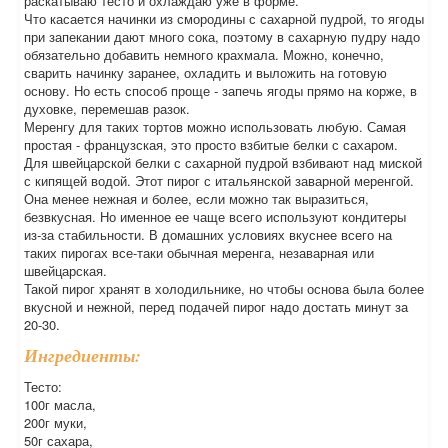
раскатываю тесто и охлаждаю уже в форме.
Что касается начинки из смородины с сахарной пудрой, то ягоды
при запекании дают много сока, поэтому в сахарную пудру надо
обязательно добавить немного крахмала. Можно, конечно,
сварить начинку заранее, охладить и выложить на готовую
основу. Но есть способ проще - запечь ягоды прямо на корже, в
духовке, перемешав разок.
Меренгу для таких тортов можно использовать любую. Самая
простая - французская, это просто взбитые белки с сахаром.
Для швейцарской белки с сахарной пудрой взбивают над миской
с кипящей водой. Этот пирог с итальянской заварной меренгой.
Она менее нежная и более, если можно так выразиться,
безвкусная. Но именное ее чаще всего используют кондитеры
из-за стабильности. В домашних условиях вкуснее всего на
таких пирогах все-таки обычная меренга, незаварная или
швейцарская.
Такой пирог хранят в холодильнике, но чтобы основа была более
вкусной и нежной, перед подачей пирог надо достать минут за
20-30.
Ингредиенты:
Тесто:
100г масла,
200г муки,
50г сахара,