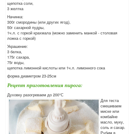
щепотка соли,
3 желтка
Начинка:
300г смородины (или других ягод),
50г сахарной пудры,
1ч.л. с горкой крахмала (можно заменить манкой - столовая
ложка с горкой)
Украшение:
3 белка,
175г сахара,
75г воды,
щепотка лимонной кислоты или 1ч.л. лимонного сока
форма диаметром 23-25см
Рецепт приготовления пирога:
Духовку разогреваем до 200°С
Для теста
смешиваем
миске или
комбайне
масло, муку,
соль и сахар.
Рубим в