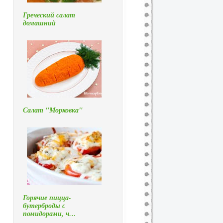
Греческий салат
домашний
Салат "Морковка"
Горячие пицца-
бутерброды с
помидорами, ч…