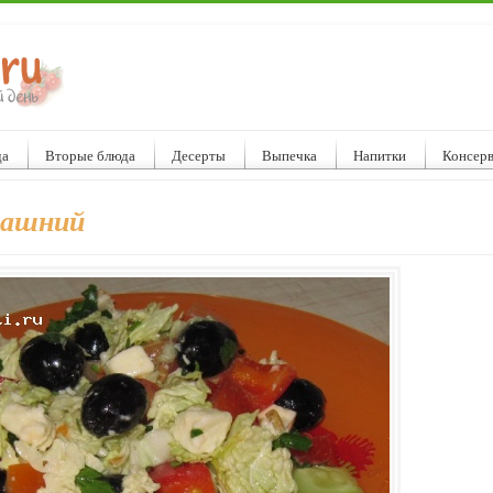
да
Вторые блюда
Десерты
Выпечка
Напитки
Консер
машний