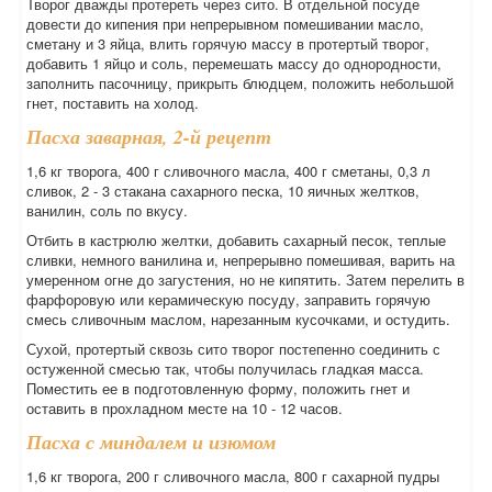
Творог дважды протереть через сито. В отдельной посуде
довести до кипения при непрерывном помешивании масло,
сметану и 3 яйца, влить горячую массу в протертый творог,
добавить 1 яйцо и соль, перемешать массу до однородности,
заполнить пасочницу, прикрыть блюдцем, положить небольшой
гнет, поставить на холод.
Пасха заварная, 2-й рецепт
1,6 кг творога, 400 г сливочного масла, 400 г сметаны, 0,3 л
сливок, 2 - 3 стакана сахарного песка, 10 яичных желтков,
ванилин, соль по вкусу.
Отбить в кастрюлю желтки, добавить сахарный песок, теплые
сливки, немного ванилина и, непрерывно помешивая, варить на
умеренном огне до загустения, но не кипятить. Затем перелить в
фарфоровую или керамическую посуду, заправить горячую
смесь сливочным маслом, нарезанным кусочками, и остудить.
Сухой, протертый сквозь сито творог постепенно соединить с
остуженной смесью так, чтобы получилась гладкая масса.
Поместить ее в подготовленную форму, положить гнет и
оставить в прохладном месте на 10 - 12 часов.
Пасха с миндалем и изюмом
1,6 кг творога, 200 г сливочного масла, 800 г сахарной пудры