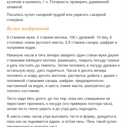
куличом и выпекать 1 ч. Готовность проверить деревянной
шпажкой.
Посыпать кулич сахарной пудрой или украсить сахарной
глазурью.
Кулич шафранный
9 стаканов муки, 2 стакана молока, 100 г дрожжей, 10 яиц, 6
столовых ложек русского масла, 2,5 стакана сахара, шафран и
полрюмки водки.
Накануне часов в пять вечера заварить один стакан муки двумя
стаканами кипящего молока, размешать, покрыть посуду тканью
и дать постоять до темноты. Затем положить в посуду дрожжи и
остальную муку, дать подняться. Часов в десять вечера
положить в опару десять желтков, растертых добела с двумя с
половиной стаканами сахара, шафран, предварительно
настоенный на водке, и шесть ложек масла, разогретого до
теплого состояния.
Тесто надо бить долго, до тех пор, пока оно совершенно не
перестанет прилипать к посуде (это примерно полтора часа),
затем тесто тепло укрыть и до утра дать подходить.
В шесть-семь часов утра выложить тесто в форму, дождаться,
пока оно не поднимется вдвое, а потом печь. Печь такой кулич
рекомендуется полтора часа.