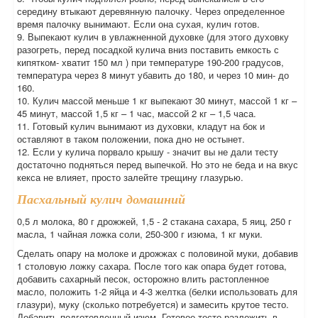
середину втыкают деревянную палочку. Через определенное
время палочку вынимают. Если она сухая, кулич готов.
9. Выпекают кулич в увлажненной духовке (для этого духовку
разогреть, перед посадкой кулича вниз поставить емкость с
кипятком- хватит 150 мл ) при температуре 190-200 градусов,
температура через 8 минут убавить до 180, и через 10 мин- до
160.
10. Кулич массой меньше 1 кг выпекают 30 минут, массой 1 кг –
45 минут, массой 1,5 кг – 1 час, массой 2 кг – 1,5 часа.
11. Готовый кулич вынимают из духовки, кладут на бок и
оставляют в таком положении, пока дно не остынет.
12. Если у кулича порвало крышу - значит вы не дали тесту
достаточно подняться перед выпечкой. Но это не беда и на вкус
кекса не влияет, просто залейте трещину глазурью.
Пасхальный кулич домашний
0,5 л молока, 80 г дрожжей, 1,5 - 2 стакана сахара, 5 яиц, 250 г
масла, 1 чайная ложка соли, 250-300 г изюма, 1 кг муки.
Сделать опару на молоке и дрожжах с половиной муки, добавив
1 столовую ложку сахара. После того как опара будет готова,
добавить сахарный песок, осторожно влить растопленное
масло, положить 1-2 яйца и 4-3 желтка (белки использовать для
глазури), муку (сколько потребуется) и замесить крутое тесто.
Добавить подготовленный изюм. Готовое тесто разложить в