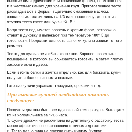
высокие цилиндрические или конические формы, но можно печь
и в жестяных банках для хранения круп. Приготовленное тесто
раскладывают в формы, тщательно смазанные маслом,
заполняя их тестом лишь на 1/3 или наполовину, делают из
жгутика теста крест или буквы "Х. В.".
Когда тесто поднимется вровень с краями форм, осторожно
ставят в духовку и выпекают при температуре 180° С до
готовности. Продолжительность выпечки кулича зависит от его
размера.
Тесто для кулича не любит сквозняков. Заранее проветрите
помещение, в котором вы собираетесь готовить, а затем плотно
закройте окна и двери.
Если взбить белки и желтки отдельно, как для бисквита, кулич
получится более пышным и нежным.
Готовые куличи украшают глазурью, орехами и т. д.
При выпечке куличей необходимо помнить
следующее:
Продукты должны быть все одинаковой температуры. Вытащите
их из холодильника за 1-1,5 часа.
1. Сухие дрожжи не рассчитаны на длительную расстойку теста,
менее эффективны по сравнению с живыми дрожжами.
2. Тесто для кулича не должно быть жидким (куличи