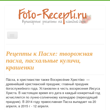
Включить/
выключить
навигацию
Главная
Закуски
Первые блюда
Вторые блюда
Рецепты к Пасхе: творожная
Десерты
Выпечка
Напитки
Консервирование
пасха, пасхальные куличи,
Форум
крашенки
Па́сха, в христианстве также Воскресе́ние Христо́во —
древнейший христианский праздник; главный праздник
богослужебного года. Установлен в честь воскресения Иисуса
Христа. В настоящее время его дата в каждый конкретный год
исчисляется по лунно-солнечному календарю (переходящий
праздник). В 2014 году православная Пасха выпадает на 20
апреля, в 2015 г - 12 апреля.