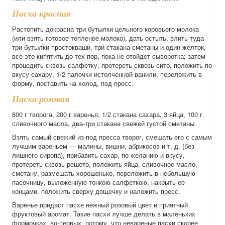
Пасха красная
Растопить докрасна три бутылки цельного коровьего молока
(или взять готовое топленое молоко), дать остыть, влить туда
три бутылки простокваши, три стакана сметаны и один желток,
все это кипятить до тех пор, пока не отойдет сыворотка; затем
процедить сквозь салфетку, протереть сквозь сито, положить по
вкусу сахару, 1/2 палочки истолченной ванили, переложить в
форму, поставить на холод, под пресс.
Пасха розовая
800 г творога, 200 г варенья, 1/2 стакана сахара, 3 яйца, 100 г
сливочного масла, два-три стакана свежей густой сметаны.
Взять самый свежий из-под пресса творог, смешать его с самым
лучшим вареньем — малины, вишни, абрикосов и т. д. (без
лишнего сиропа), прибавить сахар, по желанию и вкусу,
протереть сквозь решето, положить яйца, сливочное масло,
сметану, размешать хорошенько, переложить в небольшую
пасочницу, выложенную тонкою салфеткою, накрыть ее
концами, положить сверху дощечку и наложить пресс.
Варенье придаст пасхе нежный розовый цвет и приятный
фруктовый аромат. Такие пасхи лучше делать в маленьких
формочках, во-первых, потому, что невареные пасхи скорее