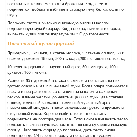
поставить в теплое место для брожения. Когда тесто
поднимется, добавить взбитые в стойкую пену белки, соль по
вкусу.
Положить тесто в обильно смазанную мягким маслом,
подпыленную мукой форму. Когда оно поднимется в форме,
выпекать кулич при температуре 180° С до готовности.
Пасхальный кулич царский
Примерно 1,5 кг муки, 1 стакан молока, 3 стакана сливок, 50 г
свежих дрожжей, 15 яиц, 200 г сахара,200 г сливочного масла,
10 зерен кардамона, 1 мускатный орех, 50 г миндаля, 100 г
цукатов, 100 г изюма.
Развести 50 г дрожжей в стакане сливок и поставить из них
густую опару на 600 г пшеничной муки. Когда опара поднимется,
ввести в нее растертые со сливочным маслом и сахарным
песком яичные желтки, добавить еще 600 г муки, два стакана
сливок, толченый кардамон, толченый мускатный орех,
шинкованный миндаль, мелко нарезанные цукаты и промытый,
отсушенный изюм. Хорошо выбить тесто, и оставить
подниматься на полтора-два часа. Потом снова вымесить тесто,
положить в смазанную маслом и толчеными сухарями высокую
форму. Наполнить форму до половины, дать тесту снова
подняться до 3/4 высоты формы и поставить в духовку с