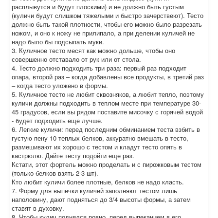
расплывутся и будут плоскими) и не должно быть густым
(куличи будут слишком тяжелыми и быстро зачерствеют). Тесто
должно быть такой плотности, чтобы его можно было разрезать
ножом, и оно к ножу не прилипало, а при делении куличей не
надо было бы подсыпать муки.
3. Куличное тесто месят как можно дольше, чтобы оно
совершенно отставало от рук или от стола.
4. Тесто должно подходить три раза: первый раз подходит
опара, второй раз – когда добавлены все продукты, в третий раз
– когда тесто уложено в формы.
5. Куличное тесто не любит сквозняков, а любит тепло, поэтому
куличи должны подходить в теплом месте при температуре 30-
45 градусов, если вы рядом поставите мисочку с горячей водой
- будет подходить еще лучше.
6. Легкие куличи: перед последним обминанием теста взбить в
густую пену 10 теплых белков, аккуратно вмешать в тесто,
размешивают их хорошо с тестом и кладут тесто опять в
кастрюлю. Дайте тесту подойти еще раз.
Кстати, этот фортель можно проделать и с пирожковым тестом
(только белков взять 2-3 шт).
Кто любит куличи более плотные, белков не надо класть.
7. Форму для выпечки куличей заполняют тестом лишь
наполовину, дают подняться до 3/4 высоты формы, а затем
ставят в духовку.
8. Чтобы кулич поднялся ровно, перед выпеканием в его