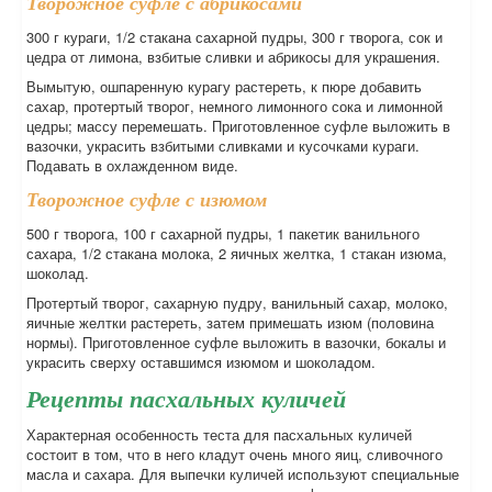
Творожное суфле с абрикосами
300 г кураги, 1/2 стакана сахарной пудры, 300 г творога, сок и
цедра от лимона, взбитые сливки и абрикосы для украшения.
Вымытую, ошпаренную курагу растереть, к пюре добавить
сахар, протертый творог, немного лимонного сока и лимонной
цедры; массу перемешать. Приготовленное суфле выложить в
вазочки, украсить взбитыми сливками и кусочками кураги.
Подавать в охлажденном виде.
Творожное суфле с изюмом
500 г творога, 100 г сахарной пудры, 1 пакетик ванильного
сахара, 1/2 стакана молока, 2 яичных желтка, 1 стакан изюма,
шоколад.
Протертый творог, сахарную пудру, ванильный сахар, молоко,
яичные желтки растереть, затем примешать изюм (половина
нормы). Приготовленное суфле выложить в вазочки, бокалы и
украсить сверху оставшимся изюмом и шоколадом.
Рецепты пасхальных куличей
Характерная особенность теста для пасхальных куличей
состоит в том, что в него кладут очень много яиц, сливочного
масла и сахара. Для выпечки куличей используют специальные