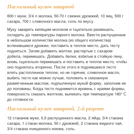
Пасхальный кулич заварной
600 г муки, 3/4 л молока, 50-70 г свежих дрожжей; 10 яиц, 500 г
сахара, 700 г сливочного масла, соль по вкусу.
Муку заварить кипящим молоком и тщательно размешать,
охладить до температуры парного молока. Ввести распущенные
в небольшом количестве молока (из общего количества)
вспенившиеся дрожжи, поставить в теплое место, дать тесту
подняться. Затем добавить желтки, растертые с сахаром
добела, перемешать. Добавить белки, взбитые в стойкую пену,
вновь тщательно перемешать и поставить в теплое место, чтобы
оно поднялось вторично. После этого в поднявшееся тесто
влить растопленное теплое, но не горячее, сливочное масло,
выбить тесто как можно лучше, положить в смазанную
размягченным маслом, подпыленную мукой форму, заполнив ее
до половины. Когда тесто поднимется вровень с краями формы,
поверхность смазать желтком, выпекать при температуре 180° С
до готовности.
Пасхальный кулич заварной, 2-й рецепт
12 стаканов муки, 0,5 распущенного масла, 2 яйца, 3/4 стакана
сахара, 1 стакан молока, 50 г дрожжей, 2 стакана жидкого чая,
3/4 стакана очищенного изюма, соль.