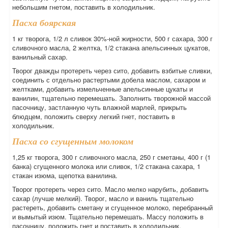
небольшим гнетом, поставить в холодильник.
Пасха боярская
1 кг творога, 1/2 л сливок 30%-ной жирности, 500 г сахара, 300 г
сливочного масла, 2 желтка, 1/2 стакана апельсинных цукатов,
ванильный сахар.
Творог дважды протереть через сито, добавить взбитые сливки,
соединить с отдельно растертыми добела маслом, сахаром и
желтками, добавить измельченные апельсинные цукаты и
ванилин, тщательно перемешать. Заполнить творожной массой
пасочницу, застланную чуть влажной марлей, прикрыть
блюдцем, положить сверху легкий гнет, поставить в
холодильник.
Пасха со сгущенным молоком
1,25 кг творога, 300 г сливочного масла, 250 г сметаны, 400 г (1
банка) сгущенного молока или сливок, 1/2 стакана сахара, 1
стакан изюма, щепотка ванилина.
Творог протереть через сито. Масло мелко нарубить, добавить
сахар (лучше мелкий). Творог, масло и ваниль тщательно
растереть, добавить сметану и сгущенное молоко, перебранный
и вымытый изюм. Тщательно перемешать. Массу положить в
пасочницу, положить гнет и поставить в холодильник.