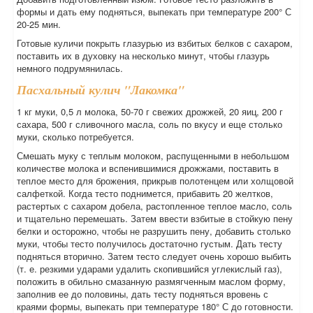
формы и дать ему подняться, выпекать при температуре 200° С
20-25 мин.
Готовые куличи покрыть глазурью из взбитых белков с сахаром,
поставить их в духовку на несколько минут, чтобы глазурь
немного подрумянилась.
Пасхальный кулич "Лакомка"
1 кг муки, 0,5 л молока, 50-70 г свежих дрожжей, 20 яиц, 200 г
сахара, 500 г сливочного масла, соль по вкусу и еще столько
муки, сколько потребуется.
Смешать муку с теплым молоком, распущенными в небольшом
количестве молока и вспенившимися дрожжами, поставить в
теплое место для брожения, прикрыв полотенцем или холщовой
салфеткой. Когда тесто поднимется, прибавить 20 желтков,
растертых с сахаром добела, растопленное теплое масло, соль
и тщательно перемешать. Затем ввести взбитые в стойкую пену
белки и осторожно, чтобы не разрушить пену, добавить столько
муки, чтобы тесто получилось достаточно густым. Дать тесту
подняться вторично. Затем тесто следует очень хорошо выбить
(т. е. резкими ударами удалить скопившийся углекислый газ),
положить в обильно смазанную размягченным маслом форму,
заполнив ее до половины, дать тесту подняться вровень с
краями формы, выпекать при температуре 180° С до готовности.