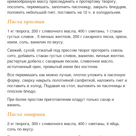
кремообразную массу присоединить к протертому творогу,
посолить, перемешать, заполнить пасочницу, закрыть блюдцем,
положить небольшой гнет, поставить на 12 ч. в холодильник.
Пасха простая
1 кг творога, 200 г сливочного масла, 400 г сметаны, 1 стакан
густых сливок , 5 яичных желтков, 200 г сахарного песка, орехи,
изюм, соль, ванилин по вкусу.
Свежий, сухой, отжатый под прессом творог протереть сквозь
сито, добавить стакан густых сливок, ванилин, яичные желтки,
растертые добела с сахарным песком, сливочное масло,
истолченный орех, промытый изюм без косточек.
Все перемешать как можно лучше, плотно уложить в пасочную
форму, сверху накрыть полотняной салфеткой, наложить гнет и
поставить в холод. Подавая на стол, выложить из пасочницы в
плоское блюдо.
При более простом приготовлении кладут только сахар и
ваниль.
Пасха заварная
2 кг творога, 300 г сливочного масла, 400 г сметаны, 4 яйца,
соль по вкусу.