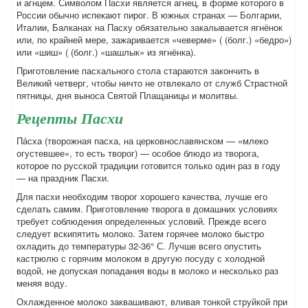
и агнцем. Символом Пасхи является агнец, в форме которого в
России обычно испекают пирог. В южных странах — Болгарии,
Италии, Балканах на Пасху обязательно закалывается ягнёнок
или, по крайней мере, зажаривается «чеверме» ( (болг.) «бедро»)
или «шиш» ( (болг.) «шашлык» из ягнёнка).
Приготовление пасхального стола стараются закончить в
Великий четверг, чтобы ничто не отвлекало от служб Страстной
пятницы, дня выноса Святой Плащаницы и молитвы.
Рецепты Пасхи
Па́сха (творожная пасха, на церковнославянском — «млеко
огустевшее», то есть творог) — особое блюдо из творога,
которое по русской традиции готовится только один раз в году
— на праздник Пасхи.
Для пасхи необходим творог хорошего качества, лучше его
сделать самим. Приготовление творога в домашних условиях
требует соблюдения определенных условий. Прежде всего
следует вскипятить молоко. Затем горячее молоко быстро
охладить до температуры 32-36° С. Лучше всего опустить
кастрюлю с горячим молоком в другую посуду с холодной
водой, не допуская попадания воды в молоко и несколько раз
меняя воду.
Охлажденное молоко заквашивают, вливая тонкой струйкой при