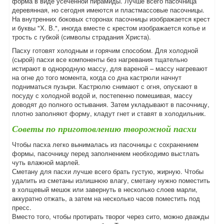
форма в виде усеченной пирамиды. Лучше всего пасочница
деревянная, но сегодня имеются и пластмассовые пасочницы.
На внутренних боковых сторонах пасочницы изображается крест
и буквы "Х. В.", иногда вместе с крестом изображается копье и
трость с губкой (символы страдания Христа).
Пасху готовят холодным и горячим способом. Для холодной
(сырой) пасхи все компоненты без нагревания тщательно
истирают в однородную массу, для вареной – массу нагревают
на огне до того момента, когда со дна кастрюли начнут
подниматься пузыри. Кастрюлю снимают с огня, опускают в
посуду с холодной водой и, постепенно помешивая, массу
доводят до полного остывания. Затем укладывают в пасочницу,
плотно заполняют форму, кладут гнет и ставят в холодильник.
Советы по приготовлению творожной пасхи
Чтобы пасха легко вынималась из пасочницы с сохранением
формы, пасочницу перед заполнением необходимо выстлать
чуть влажной марлей.
Сметану для пасхи лучше всего брать густую, жирную. Чтобы
удалить из сметаны излишнюю влагу, сметану нужно поместить
в холщевый мешок или завернуть в несколько слоев марли,
аккуратно отжать, а затем на несколько часов поместить под
пресс.
Вместо того, чтобы протирать творог через сито, можно дважды