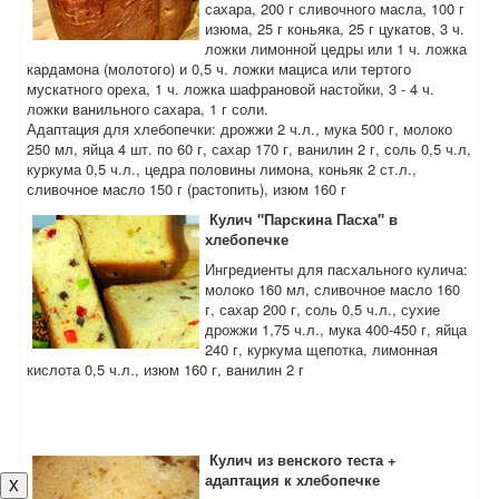
сахара, 200 г сливочного масла, 100 г
изюма, 25 г коньяка, 25 г цукатов, 3 ч.
ложки лимонной цедры или 1 ч. ложка
кардамона (молотого) и 0,5 ч. ложки мациса или тертого
мускатного ореха, 1 ч. ложка шафрановой настойки, 3 - 4 ч.
ложки ванильного сахара, 1 г соли.
Адаптация для хлебопечки: дрожжи 2 ч.л., мука 500 г, молоко
250 мл, яйца 4 шт. по 60 г, сахар 170 г, ванилин 2 г, соль 0,5 ч.л,
куркума 0,5 ч.л., цедра половины лимона, коньяк 2 ст.л.,
сливочное масло 150 г (растопить), изюм 160 г
Кулич "Парскина Пасха" в
хлебопечке
Ингредиенты для пасхального кулича:
молоко 160 мл, сливочное масло 160
г, сахар 200 г, соль 0,5 ч.л., сухие
дрожжи 1,75 ч.л., мука 400-450 г, яйца
240 г, куркума щепотка, лимонная
кислота 0,5 ч.л., изюм 160 г, ванилин 2 г
Кулич из венского теста +
адаптация к хлебопечке
X