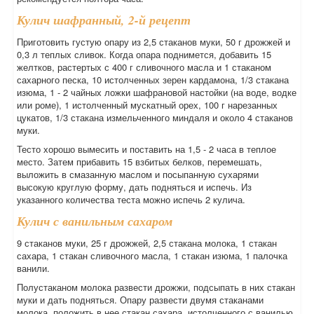
Кулич шафранный, 2-й рецепт
Приготовить густую опару из 2,5 стаканов муки, 50 г дрожжей и
0,3 л теплых сливок. Когда опара поднимется, добавить 15
желтков, растертых с 400 г сливочного масла и 1 стаканом
сахарного песка, 10 истолченных зерен кардамона, 1/3 стакана
изюма, 1 - 2 чайных ложки шафрановой настойки (на воде, водке
или роме), 1 истолченный мускатный орех, 100 г нарезанных
цукатов, 1/3 стакана измельченного миндаля и около 4 стаканов
муки.
Тесто хорошо вымесить и поставить на 1,5 - 2 часа в теплое
место. Затем прибавить 15 взбитых белков, перемешать,
выложить в смазанную маслом и посыпанную сухарями
высокую круглую форму, дать подняться и испечь. Из
указанного количества теста можно испечь 2 кулича.
Кулич с ванильным сахаром
9 стаканов муки, 25 г дрожжей, 2,5 стакана молока, 1 стакан
сахара, 1 стакан сливочного масла, 1 стакан изюма, 1 палочка
ванили.
Полустаканом молока развести дрожжи, подсыпать в них стакан
муки и дать подняться. Опару развести двумя стаканами
молока, положить в нее стакан сахара, истолченного с ванилью