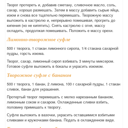
Творог протереть и, добавив сметану, сливочное масло, соль,
сахар, хорошо размешать. Затем в массу добавить сырые яйца,
изюм и снова все тщательно перемешать. Творожную массу
выложить в кастрюлю и, непрерывно помешивая, прогреть до
кипения (но не кипятить). Снять кастрюлю с огня, массу
охладить, продолжая помешивать. Положить е массу орехи.
Лимонно-творожное суфле
500 г творога, 1 стакан лимонного сиропа, 1/4 стакана сахарной
пудры, горсть изюма.
Творог, сахар, лимонный сироп взбивать 3 минуты миксером.
Готовое суфле выложить в бокалы и украсить изюмом.
Творожное суфле с бананом
500 г творога, 1 банан, 2 лимона, 100 г сахарной пудры, 1 стакан
сливок, банан для украшения.
Протертый творог перемешать с мелко нарезанным бананом,
лимонным соком и сахаром. Охлажденные сливки взбить,
половину примешать к творогу.
Суфле выложить в вазочки, украсить оставшимися взбитыми
сливками и кружочками банана. Подать в охлажденном виде.