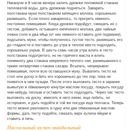
Накануне в 8 часов вечера залить дрожжи половиной стакана
тепловатой воды, дать дрожжам подняться. Заварить
полстакана муки полстаканом кипящего молока, хорошенько
размешать. Если плохо заварилось, то прогреть немного,
постоянно помешивая. Когда дрожжи подойдут, смешать их с
тестом, добавить остывшего кипяченого молока, две чайные
ложки соли и два яйца (от них немного оставить для подмазки),
подсыпать муки, чтобы получилось густое тесто, размешать его
до гладкости и поставить до утра в теплое место подходить,
хорошенько укрыв. В шесть-семь часов утра влить в тесто
полстакана подогретого, но не горячего масла и влить
понемногу два стакана некрепкого теплого чая, размешанного с
тремя четвертями стакана сахара. Всыпать, непрерывно
помешивая, почти всю оставшуюся муку. Вывалить тесто на
стол или доску и бить его хорошенько до тех пор, пока не
появятся в нем пузыри. После этого выложить тесто в заранее
вымытую и обмазанную изнутри маслом посуду, покрыть посуду
чем-нибудь теплым и оставить тесто подходить. Через час тесто
выложить на доску, вмесить в него изюм, еще побить, но
осторожно, и дать подойти в той же посуде еще полчаса. Теперь
тесто можно разложить в одну или две обмазанные маслом
формы, дать тесту подойти, смазать верх кулича яйцом и
ставить в печь.
Пасхальный кулич миндальный