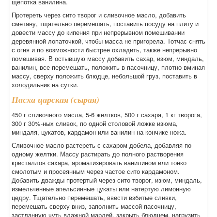
щепотка ванилина.
Протереть через сито творог и сливочное масло, добавить
сметану, тщательно перемешать, поставить посуду на плиту и
довести массу до кипения при непрерывном помешивании
деревянной лопаточкой, чтобы масса не пригорела. Тотчас снять
с огня и по возможности быстрее охладить, также непрерывно
помешивая. В остывшую массу добавить сахар, изюм, миндаль,
ванилин, все перемешать, положить в пасочницу, плотно вминая
массу, сверху положить блюдце, небольшой груз, поставить в
холодильник на сутки.
Пасха царская (сырая)
450 г сливочного масла, 5-6 желтков, 500 г сахара, 1 кг творога,
300 г 30%-ных сливок, по одной столовой ложке изюма,
миндаля, цукатов, кардамон или ванилин на кончике ножа.
Сливочное масло растереть с сахаром добела, добавляя по
одному желтки. Массу растирать до полного растворения
кристаллов сахара, ароматизировать ванилином или тонко
смолотым и просеянным через частое сито кардамоном.
Добавить дважды протертый через сито творог, изюм, миндаль,
измельченные апельсинные цукаты или натертую лимонную
цедру. Тщательно перемешать, ввести взбитые сливки,
перемешать сверху вниз, заполнить массой пасочницу,
застланную чуть влажной марлей, закрыть блюдцем, нагрузить