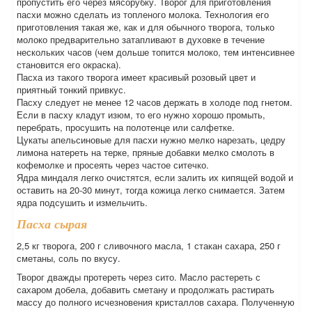
пропустить его через мясорубку. Творог для приготовления
пасхи можно сделать из топленого молока. Технология его
приготовления такая же, как и для обычного творога, только
молоко предварительно затапливают в духовке в течение
нескольких часов (чем дольше топится молоко, тем интенсивнее
становится его окраска).
Пасха из такого творога имеет красивый розовый цвет и
приятный тонкий привкус.
Пасху следует не менее 12 часов держать в холоде под гнетом.
Если в пасху кладут изюм, то его нужно хорошо промыть,
перебрать, просушить на полотенце или салфетке.
Цукаты апельсиновые для пасхи нужно мелко нарезать, цедру
лимона натереть на терке, пряные добавки мелко смолоть в
кофемолке и просеять через частое ситечко.
Ядра миндаля легко очистятся, если залить их кипящей водой и
оставить на 20-30 минут, тогда кожица легко снимается. Затем
ядра подсушить и измельчить.
Пасха сырая
2,5 кг творога, 200 г сливочного масла, 1 стакан сахара, 250 г
сметаны, соль по вкусу.
Творог дважды протереть через сито. Масло растереть с
сахаром добела, добавить сметану и продолжать растирать
массу до полного исчезновения кристаллов сахара. Полученную