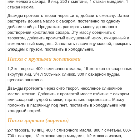
или мелкого сахара, 9 яиц, 250 г сметаны, 1 стакан миндаля, 1
стакан изюма.
Дважды протереть творог через сито, добавить сметану. Затем
растереть добела масло с сахаром, постепенно по одному
добавляя яйца. Продолжать растирать массу до полного
растворения кристаллов сахара. Эту массу соединить с
творогом, добавить промытый высушенный изюм, очищенный и
измельченный миндаль. Заполнить пасочницу массой, прикрыть
блюдцем с грузом, поставить в холодильник.
Пасха с крутыми желтками
1,2 кг творога, 400 г сливочного масла, 15 желтков от сваренных
вкрутую яиц, 3/4 л 30%-ных сливок, 300 г сахарной пудры,
щепотка ванилина.
Дважды протереть через сито творог, несоленое сливочное
масло, желтки. Добавить к протертой массе взбитые с сахаром
или сахарной пудрой сливки, тщательно перемешать. Массу
положить в пасочницу под гнет, поставить в холодильник или
холодный погреб.
Пасха царская (вареная)
2кг творога, 10 яиц, 400 г сливочного масла, 800 г сметаны, 600-
700 г сахара, 1/2 стакана ядер миндаля, 1/2 стакана изюма,