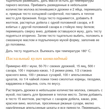
тщательно размешать, дать массе остыть до температуры
парного молока. Прибавить разведенные в небольшом
количестве молока вспенившиеся дрожжи и 2 яйца, перемешать
и, прикрыв тесто холщовой салфеткой, поставить в теплое
место для брожения. Когда тесто поднимется, добавить 8
желтков, растертых добела с одной половиной сахара, и 8
взбитых с другой половиной сахара в стойкую пену белков;
перемешать сверху вниз, добавив оставшуюся муку, дать тесту
подняться вторично. Затем тесто тщательно выбить, положить в
смазанную маслом и подпыленную мукой форму, заполнив ее
до половины.
Дать тесту подняться. Выпекать при температуре 180° С.
Пасхальный кулич шоколадный
Примерно 400 г муки, 50-70 г свежих дрожжей, 15 яиц, 500 г
сахара, 100 г порошка какао, 1-2 рюмки рома, 1/2 стакана
красного вина, 100 г ржаных сухарей, 100 г апельсиновых
цукатов, по 1/4 чайной ложки тонко смолотых корицы, гвоздики,
кардамона и бадьяна, соль по вкусу.
Растворить дрожжи в небольшом количестве молока, смешать с
мукой, поставить для брожения в теплое место. Затем добавить
в тесто 15 желтков, растертых с сахаром добела, какао, ром,
красное вино, молотые, просеянные ржаные сухари, мелко
нарубленные апельсинные цукаты и все пряности. Перемешать,