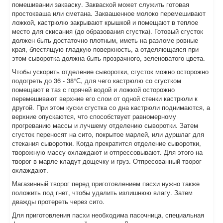
помешивании закваску. Закваской может служить готовая
простокваша или сметана. Заквашенное молоко перемешивают
ложкой, кастрюлю закрывают крышкой и помещают в теплое
место для скисания (до образования сгустка). Готовый сгусток
должен быть достаточно плотным, иметь на разломе ровные
края, блестящую гладкую поверхность, а отделяющаяся при
этом сыворотка должна быть прозрачного, зеленоватого цвета.
Чтобы ускорить отделение сыворотки, сгусток можно осторожно
подогреть до 36 - 38°С, для чего кастрюлю со сгустком
помещают в таз с горячей водой и ложкой осторожно
перемешивают верхние его слои от одной стенки кастрюли к
другой. При этом куски сгустка со дна кастрюли поднимаются, а
верхние опускаются, что способствует равномерному
прогреванию массы и лучшему отделению сыворотки. Затем
сгусток переносят на сито, покрытое марлей, или дуршлаг для
стекания сыворотки. Когда прекратится отделение сыворотки,
творожную массу охлаждают и отпрессовывают. Для этого на
творог в марле кладут дощечку и груз. Отпресованный творог
охлаждают.
Магазинный творог перед приготовлением пасхи нужно также
положить под гнет, чтобы удалить излишнюю влагу. Затем
дважды протереть через сито.
Для приготовления пасхи необходима пасочница, специальная