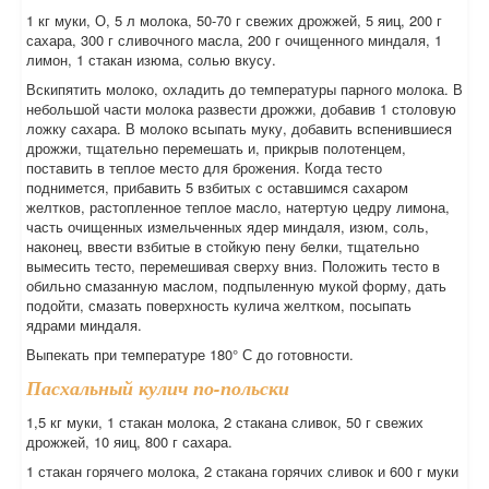
1 кг муки, О, 5 л молока, 50-70 г свежих дрожжей, 5 яиц, 200 г
сахара, 300 г сливочного масла, 200 г очищенного миндаля, 1
лимон, 1 стакан изюма, солью вкусу.
Вскипятить молоко, охладить до температуры парного молока. В
небольшой части молока развести дрожжи, добавив 1 столовую
ложку сахара. В молоко всыпать муку, добавить вспенившиеся
дрожжи, тщательно перемешать и, прикрыв полотенцем,
поставить в теплое место для брожения. Когда тесто
поднимется, прибавить 5 взбитых с оставшимся сахаром
желтков, растопленное теплое масло, натертую цедру лимона,
часть очищенных измельченных ядер миндаля, изюм, соль,
наконец, ввести взбитые в стойкую пену белки, тщательно
вымесить тесто, перемешивая сверху вниз. Положить тесто в
обильно смазанную маслом, подпыленную мукой форму, дать
подойти, смазать поверхность кулича желтком, посыпать
ядрами миндаля.
Выпекать при температуре 180° С до готовности.
Пасхальный кулич по-польски
1,5 кг муки, 1 стакан молока, 2 стакана сливок, 50 г свежих
дрожжей, 10 яиц, 800 г сахара.
1 стакан горячего молока, 2 стакана горячих сливок и 600 г муки