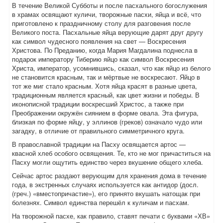
В течение Великой Субботы и после пасхального богослужения
в храмах освящают куличи, творожные пасхи, яйца и всё, что
приготовлено к праздничному столу для разговения после
Великого поста. Пасхальные яйца верующие дарят друг другу
как символ чудесного появления на свет — Воскресения
Христова. По Преданию, когда Мария Магдалина поднесла в
подарок императору Тиберию яйцо как символ Воскресения
Христа, император, усомнившись, сказал, что как яйцо из белого
не становится красным, так и мёртвые не воскресают. Яйцо в
тот же миг стало красным. Хотя яйца красят в разные цвета,
традиционным является красный, как цвет жизни и победы. В
иконописной традиции воскресший Христос, а также при
Преображении окружён сиянием в форме овала. Эта фигура,
близкая по форме яйцу, у эллинов (греков) означало чудо или
загадку, в отличие от правильного симметричного круга.
В православной традиции на Пасху освящается артос —
квасной хлеб особого освящения. Те, кто не мог причаститься на
Пасху могли ощутить единство через вкушение общего хлеба.
Сейчас артос раздают верующим для хранения дома в течение
года, в экстренных случаях используется как антидор (досл.
(греч.) «вместопричастие»), его принято вкушать натощак при
болезнях. Символ единства перешёл к куличам и пасхам.
На творожной пасхе, как правило, ставят печати с буквами «ХВ»