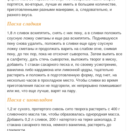
портятся, во-вторых, лучше их иметь в большем количестве,
приготовленными разными манерами, а, следовательно, и
разного вкуса.
Пасха сладкая
1,8 л сливок вскипятить, снять с них пену, а в сливки положить
соусную ложку сметаны и еще раз вскипятить. Поднявшуюся
пену снова удалить, положить в сливки еще одну соусную
ложку сметаны и продолжать варить на слабом огне, снимая
пену, до тех пор, пока не отскочит сыворотка. Затем выпить все
в салфетку, дать стечь сыворотке, выложить творог в миску,
добавить 1 стакан сахарного песка и, по своему усмотрению,
ванилина либо кардамона или лимонной цедры, тщательно
растереть и положить в подготовленную форму, под гнет, на
несколько часов в прохладное место. Чтобы сливки во время
приготовления пасхи не подгорели, их непрерывно помешивают
или же, что еще лучше, варят на пару.
Пасха с шоколадом
1,2 кг сухого, протертого сквозь сито творога растереть с 400 г
сливочного масла так, чтобы образовалась однородная масса.
Добавить 0,2 л сливок, 200 г натертого на терке шоколада, 2
стакана сахарного песка, немного ванилина, растереть до
гладкости.