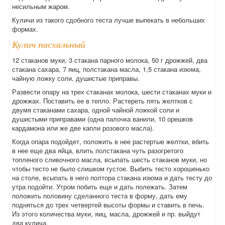
несильным жаром.
Куличи из такого сдобного теста лучше выпекать в небольших
формах.
Кулич пасхальный
12 стаканов муки, 3 стакана парного молока, 50 г дрожжей, два
стакана сахара, 7 яиц, полстакана масла, 1,5 стакана изюма,
чайную ложку соли, душистые приправы.
Развести опару на трех стаканах молока, шести стаканах муки и
дрожжах. Поставить ее в тепло. Растереть пять желтков с
двумя стаканами сахара, одной чайной ложкой соли и
душистыми приправами (одна палочка ванили, 10 орешков
кардамона или же две капли розового масла).
Когда опара подойдет, положить в нее растертые желтки, вбить
в нее еще два яйца, влить полстакана чуть разогретого
топленого сливочного масла, всыпать шесть стаканов муки, но
чтобы тесто не было слишком густое. Выбить тесто хорошенько
на столе, всыпать в него полтора стакана изюма и дать тесту до
утра подойти. Утром побить еще и дать полежать. Затем
положить половину сделанного теста в форму, дать ему
подняться до трех четвертей высоты формы и ставить в печь.
Из этого количества муки, яиц, масла, дрожжей и пр. выйдут
два кулича.