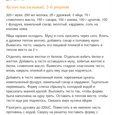
Кулич пасхальный, 2-й рецепт
320 г муки, 250 мл молока, 25 г дрожжей, 3 яйца, 70 г
сливочного масла, 150 г сахара, 100 г изюма, 100 г цукатов, 100
г фундука, ванильный сахар, молотый, кардамон, соль на
кончике ножа.
Яйца заранее охладить. Муку и соль просеять через сито. Влить
в дрожжи теплое молоко, добавить сахар и половину муки.
Вымесить тесто, накрыть его пищевой пленкой и поставить в
теплое место на 2 ч.
Отделить яичные желтки от белков. Отдельно взбить белки и
желтки. Добавить в тесто оставшуюся муку, взбитые желтки и
белки, сливочное масло. Вымесить гладкое эластичное тесто,
вновь накрыть пленкой и дать ему еще раз подняться.
Добавить в тесто замоченный изюм, нарезанные цукаты,
измельченный фундук, ванильный сахар и кардамон. Тщательно
перемешать. Форму слегка сбрызнуть холодной водой и
присыпать манной крупой. Выложить тесто так, чтобы форма
была наполнена на одну треть. Оставить в теплом месте, чтобы
тесто еще раз поднялось. Смазать верх кулича яйцом.
Разогреть духовку до 220оС. Поместить в ее нижнюю часть
противень с водой. Сверху на решетку поставить форму с