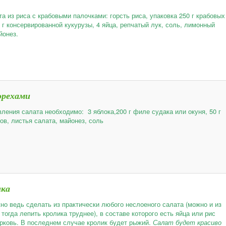
а из риса с крабовыми палочками: горсть риса, упаковка 250 г крабовых
 г консервированной кукурузы, 4 яйца, репчатый лук, соль, лимонный
йонез.
орехами
вления салата необходимо: 3 яблока,200 г филе судака или окуня, 50 г
ов, листья салата, майонез, соль
ика
но ведь сделать из практически любого неслоеного салата (можно и из
 тогда лепить кролика труднее), в составе которого есть яйца или рис
рковь. В последнем случае кролик будет рыжий.
Салат будет красиво