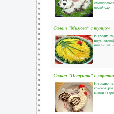
смотреться 
празднике.
Салат "Мимоза" с тунцом
Ингредиенты:
штук, картоф
или 4-5 шт. 
Салат "Петушок" с картошк
Ингредиенты:
консервиров
маслины для