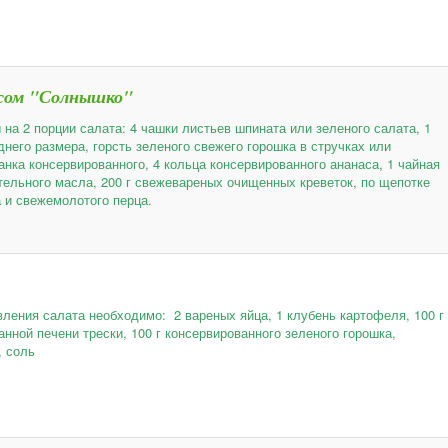
асом "Солнышко"
 на 2 порции салата: 4 чашки листьев шпината или зеленого салата, 1
днего размера, горсть зеленого свежего горошка в стручках или
анка консервированного, 4 кольца консервированного ананаса, 1 чайная
тельного масла, 200 г свежевареных очищенных креветок, по щепотке
а и свежемолотого перца.
вления салата необходимо: 2 вареных яйца, 1 клубень картофеля, 100 г
нной печени трески, 100 г консервированного зеленого горошка,
, соль