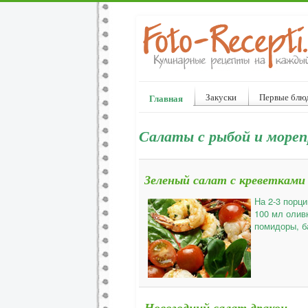
Закуски
Первые блю
Главная
Салаты с рыбой и море
Зеленый салат с креветками
На 2-3 порци
100 мл оливк
помидоры, б
Новогодний салат дракон