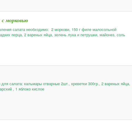
 с морковью
вления салата необходимо: 2 моркови, 150 г филе малосольной
адких перца, 2 вареных яйца, зелень лука и петрушки, майонез, соль
для салата: кальмары отварные 2шт., креветки 300гр., 2 вареных яйца,
арский , 1 яблоко кислое