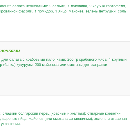
вления салата необходимо: 2 сельди, 1 луковица, 2 клубня картофеля,
ированной фасоли, 1 помидор, 1 яйцо, майонез, зелень петрушки, соль
алочками
 для салата с крабовыми палочками: 200 гр крабового мяса, 1 крупный
гр (банка) кукурузы, 200 майонеза или сметаны для заправки
: сладкий болгарский перец (красный и желтый); отварные креветки;
; вареные яйца; майонез (или сметана со специями); зелень и отварная
 украшения.