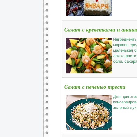
Салат с креветками и анан
Ингредиенты
морковь сре
маленькая б
ложка расти
соли, сахар
Салат с печенью трески
Для пригото
консервирова
зеленый лук