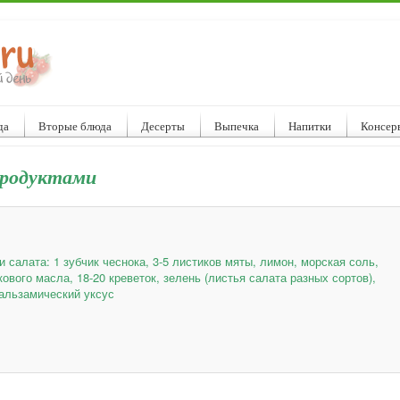
да
Вторые блюда
Десерты
Выпечка
Напитки
Консер
продуктами
и салата: 1 зубчик чеснока, 3-5 листиков мяты, лимон, морская соль,
ового масла, 18-20 креветок, зелень (листья салата разных сортов),
альзамический уксус