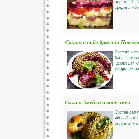
сельди, 4 с
средних морк
Салат в виде дракона Новог
Состав: 2 с
баночка горо
"дракоша" ил
Исправим си
Салат Змейка в виде змеи
Состав сала
яйца, 2 плав
огурчики и 