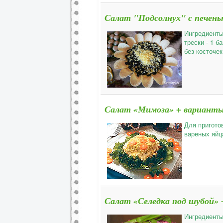
Салат "Подсолнух" с печень
Ингредиенты
трески - 1 
без косточек
Салат «Мимоза» + варианты 
Для пригото
вареных яйц
Салат «Селедка под шубой» 
Ингредиенты