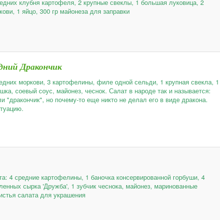
редних клубня картофеля, 2 крупные свеклы, 1 большая луковица, 2
ови, 1 яйцо, 300 гр майонеза для заправки
одний Дракончик
редних моркови, 3 картофелины, филе одной сельди, 1 крупная свекла, 1
шка, соевый соус, майонез, чеснок. Салат в народе так и называется:
и "дракончик", но почему-то еще никто не делал его в виде дракона.
туацию.
та: 4 средние картофелины, 1 баночка консервированной горбуши, 4
ленных сырка 'Дружба', 1 зубчик чеснока, майонез, маринованные
листья салата для украшения