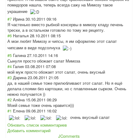
помидоров нашла, теперь всегда сажу на Мимозу такое
украшение
#7
Ирина
30.10.2011 09:16
Я частенько вместо рыбной консервы в мимозу кладу печень
трески, а в остальном готовлю по тому же рецепту.
#6
Наталья
28.10.2011 08:15
А мои любят Мимозу и чипсы, я им оформляю этот салат
чипсами в виде подсолнуха
#5
Галина
27.10.2011 14:16
Сынуля просто обожает салат Мимоза
#4
Галия
03.08.2011 07:08
мой муж просто обожает этот салат, очень вкусный
#3
Дарина
23.06.2011 21:05
да, в нашей семье тоже прилюбливают этот салат. Но я ещё
делала слоями без картошки, но с плавленным сырком. Очень
нежно получается ))
#2
Алёна
15.06.2011 06:29
Моей семье тоже очень нравится)))
#1
Елена
09.06.2011 16:02
очень вкусный салат
Обновить список комментариев
Добавить комментарий
JComments