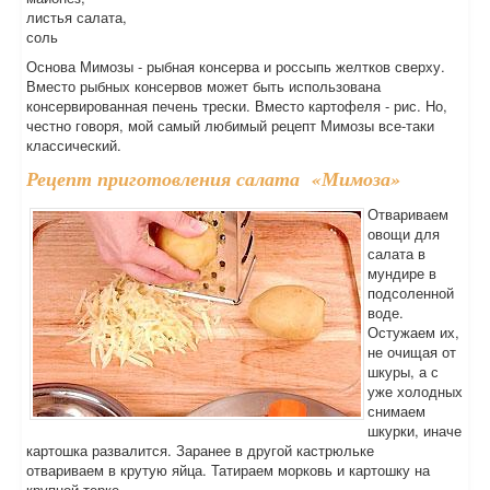
листья салата,
соль
Основа Мимозы - рыбная консерва и россыпь желтков сверху.
Вместо рыбных консервов может быть использована
консервированная печень трески. Вместо картофеля - рис. Но,
честно говоря, мой самый любимый рецепт Мимозы все-таки
классический.
Рецепт приготовления салата «Мимоза»
Отвариваем
овощи для
салата в
мундире в
подсоленной
воде.
Остужаем их,
не очищая от
шкуры, а с
уже холодных
снимаем
шкурки, иначе
картошка развалится. Заранее в другой кастрюльке
отвариваем в крутую яйца. Татираем морковь и картошку на
крупной терке.