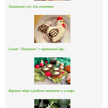
Томатный соус для спагетти
Салат "Петушок" с картошкой фр…
Вареные яйца в рыбном паштете и в кляре