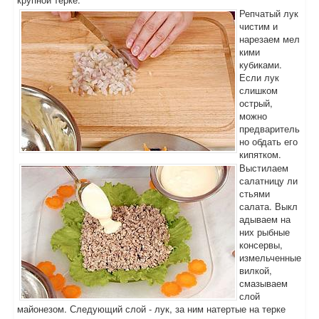
Репчатый лук
чистим и
нарезаем мел
кими
кубиками.
Если лук
слишком
острый,
можно
предваритель
но обдать его
кипятком.
Выстилаем
салатницу ли
стьями
салата. Выкл
адываем на
них рыбные
консервы,
измельченные
вилкой,
смазываем
слой
майонезом. Следующий слой - лук, за ним натертые на терке