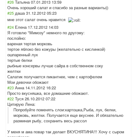
#26
Татьяна
07.01.2013 13:59
Очень хороший салат и спасибо за разные варианты))
#25
даша
31.12.2012 05:23
мне этот салат очень нравится
#24
Елена
17.12.2012 14:03
Я готовлю "Мимозу" немного по другому:
послойно:
вареная тертая морковь
тертое яблоко без кожуры (желательно с кислинкой)
ошпаренный лук
тертые белки
рыбные консервы лучше сайра в собственном соку
желтки
Салатик получается пикантнее, чем с картофелем
Мои девочки обожают
#23
Анна
14.11.2012 16:22
Просто вкусняшка, все домашние обожают.
#22
Туся
26.10.2012 07:22
Цитирую Лена:
Попробуйте поменять слои:картошка,Рыба, лук, белки,
морковь, желтки. Получается еще вкуснее. И обязательно
разминая рыбу, сохранить весь рассол
У меня м ама повар так делает ВКУСНЯТИНА!!! Хочу с сыром