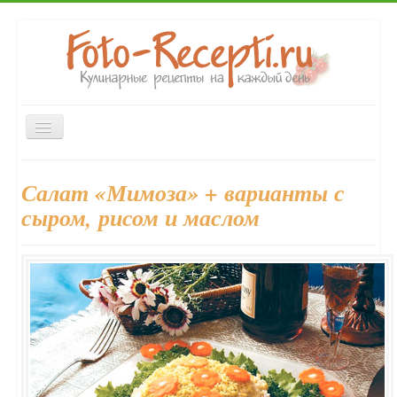
Включить/
выключить
навигацию
Главная
Первые блюда
Вторые блюда
Закуски
Салат «Мимоза» + варианты с
Десерты
Выпечка
Напитки
Консервирование
сыром, рисом и маслом
Форум