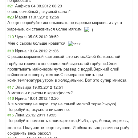
попробовать
#21
Анфиса
04.08.2012 08:23
очень семейный , вкусный салат*
#20
Мария
11.07.2012 12:59
А еще попробуйте использовать не вареные морковь и лук а
жареные. он становиться более мягким
#19
Чууня
05.05.2012 08:52
Мне с сыром больше нравится
#18
Ирина
13.04.2012 21:36
С рисом.морковкой
.картошкой- это силос.Слой белков.слой
горбуши горячего копчения.слой сыра.слой горбуши.Слои
пропитывать майонезом чуть развед.с водой.Верхний слой
иайонезом и сверху желтки.С вечера оставить при
комн.температур
е.утром в холодильник. Вот это супер мимоза
#17
Эльвира
19.03.2012 12:51
А можно и с рисом и картофелем?
#16
Ирина
19.01.2012 12:20
А я морковку не варю, тру на самой мелкой терке(сырую).
Попробуйте, вкусно и витаминно.
#15
Лена
26.12.2011 19:35
Попробуйте поменять слои:картошка,Р
ыба, лук, белки, морковь,
желтки. Получается еще вкуснее. И обязательно разминая рыбу,
сохранить весь рассол