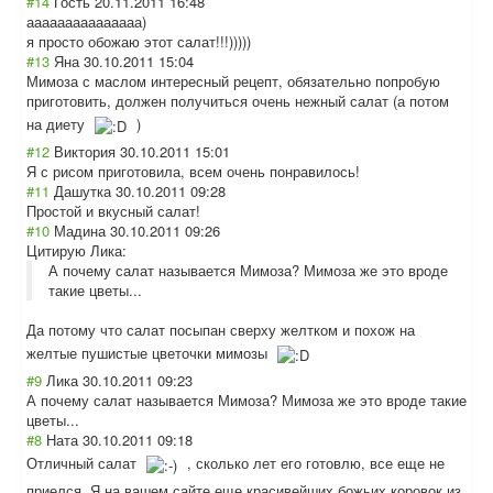
#14
Гость
20.11.2011 16:48
ааааааааааааааа)
я просто обожаю этот салат!!!)))))
#13
Яна
30.10.2011 15:04
Мимоза с маслом интересный рецепт, обязательно попробую
приготовить, должен получиться очень нежный салат (а потом
на диету
)
#12
Виктория
30.10.2011 15:01
Я с рисом приготовила, всем очень понравилось!
#11
Дашутка
30.10.2011 09:28
Простой и вкусный салат!
#10
Мадина
30.10.2011 09:26
Цитирую Лика:
А почему салат называется Мимоза? Мимоза же это вроде
такие цветы...
Да потому что салат посыпан сверху желтком и похож на
желтые пушистые цветочки мимозы
#9
Лика
30.10.2011 09:23
А почему салат называется Мимоза? Мимоза же это вроде такие
цветы...
#8
Ната
30.10.2011 09:18
Отличный салат
, сколько лет его готовлю, все еще не
приелся. Я на вашем сайте еще красивейших божьих коровок из