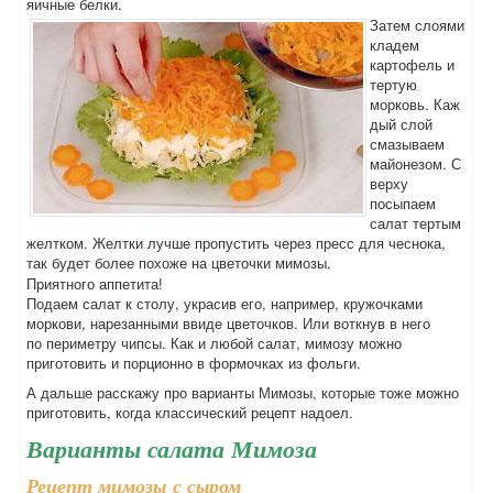
яичные белки.
Затем слоями
кладем
картофель и
тертую
морковь. Каж
дый слой
смазываем
майонезом. С
верху
посыпаем
салат тертым
желтком. Желтки лучше пропустить через пресс для чеснока,
так будет более похоже на цветочки мимозы.
Приятного аппетита!
Подаем салат к столу, украсив его, например, кружочками
моркови, нарезанными ввиде цветочков. Или воткнув в него
по периметру чипсы. Как и любой салат, мимозу можно
приготовить и порционно в формочках из фольги.
А дальше расскажу про варианты Мимозы, которые тоже можно
приготовить, когда классический рецепт надоел.
Варианты салата Мимоза
Рецепт мимозы с сыром