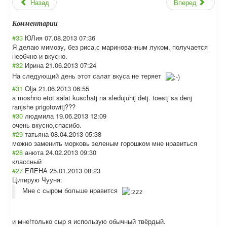
Назад
Вперед
Комментарии
#33
ЮЛия
07.08.2013 07:36
Я делаю мимозу, без риса,с маринованным луком, получается
необчно и вкусно.
#32
Ирина
21.06.2013 07:24
На следующий день этот салат вкуса не теряет
#31
Olja
21.06.2013 06:55
a moshno etot salat kuschatj na sledujuhij detj. toestj sa denj
ranjshe prigotowitj???
#30
людмила
19.06.2013 12:09
очень вкусно,спасибо.
#29
татьяна
08.04.2013 05:38
можно заменить морковь зеленым горошком мне нравиться
#28
анюта
24.02.2013 09:30
классный
#27
ЕЛЕНА
25.01.2013 08:23
Цитирую Чууня:
Мне с сыром больше нравится
и мне!только сыр я использую обычный твёрдый.