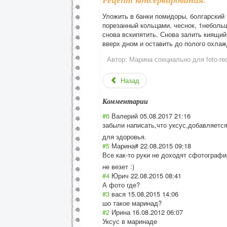
Уложить в банки помидоры, болгарский 
порезанный кольцами, чеснок, 1небольш
снова вскипятить. Снова залить киящи
вверх дном и оставить до полого охлаж
Автор:
Марина специально для foto-rec
Назад
Комментарии
#6
Валерий
05.08.2017 21:16
забыли написать,что уксус,добавляет
с
для здоровья.
#5
Марина#
22.08.2015 09:18
Все как-то руки не доходят сфотографи
не везет :)
#4
Юрич
22.08.2015 08:41
А фото где?
#3
вася
15.08.2015 14:06
шо такое маринад?
#2
Ирина
16.08.2012 06:07
Уксус в маринаде