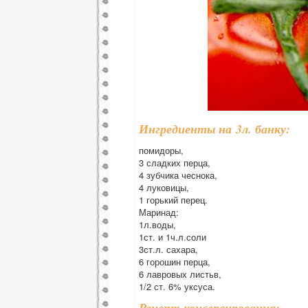
Ингредиенты на 3л. банку:
помидоры,
3 сладких перца,
4 зубчика чеснока,
4 луковицы,
1 горький перец.
Маринад:
1л.воды,
1ст. и 1ч.л.соли
3ст.л. сахара,
6 горошин перца,
6 лавровых листьв,
1/2 ст. 6% уксуса.
Рецепт консервирования: