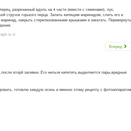
перец, разрезанный вдоль на 4 части (вместе с семенами), лук,
ой стручок горького перца. Залить кипящим маринадом, слить его и
й маринад, накрыть стерилизованными крышками и закатать. Перевернут
дения.
epti.ru ©
Вперед
я,после вторй заливки..Его нельзя кипятить,выделя
ются пары,вредные
роват
ь, готовлю каждую осень и именно этому рецепту с фотоаппарато