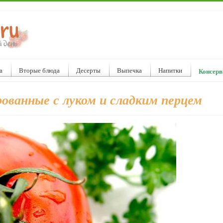
а
Вторые блюда
Десерты
Выпечка
Напитки
Консерв
ованные с луком и сладким перцем