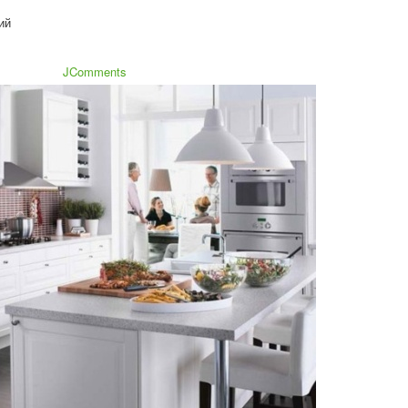
ий
JComments