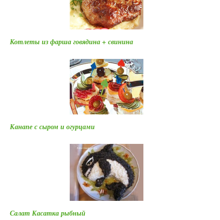
Котлеты из фарша говядина + свинина
Канапе с сыром и огурцами
Салат Касатка рыбный