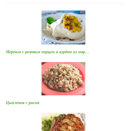
Меренги с розовым перцем и курдом из мар…
Цыпленок с рисом