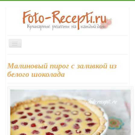
Включить/
выключить
навигацию
Главная
Закуски
Первые блюда
Вторые блюда
Малиновый пирог с заливкой из
Десерты
Напитки
Консервирование
Выпечка
белого шоколада
Форум