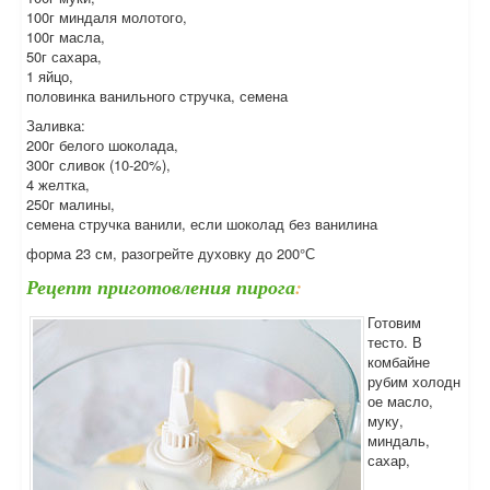
100г миндаля молотого,
100г масла,
50г сахара,
1 яйцо,
половинка ванильного стручка, семена
Заливка:
200г белого шоколада,
300г сливок (10-20%),
4 желтка,
250г малины,
семена стручка ванили, если шоколад без ванилина
форма 23 см, разогрейте духовку до 200°С
Рецепт приготовления пирога
:
Готовим
тесто. В
комбайне
рубим холодн
ое масло,
муку,
миндаль,
сахар,