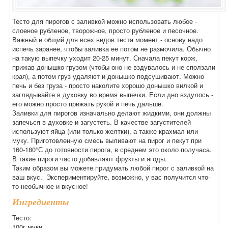
Тесто для пирогов с заливкой можно использовать любое -
слоеное рубленое, творожное, просто рубленое и песочное.
Важный и общий для всех видов теста момент - основу надо
испечь заранее, чтобы заливка ее потом не размочила. Обычно
на такую выпечку уходит 20-25 минут. Сначала пекут корж,
прижав донышко грузом (чтобы оно не вздувалось и не сползали
края), а потом груз удаляют и донышко подсушивают. Можно
печь и без груза - просто наколите хорошо донышко вилкой и
заглядывайте в духовку во время выпечки. Если дно вздулось -
его можно просто прижать рукой и печь дальше.
Заливки для пирогов изначально делают жидкими, они должны
запечься в духовке и загустеть. В качестве загустителей
используют яйца (или только желтки), а также крахмал или
муку. Приготовленную смесь выливают на пирог и пекут при
160-180°С до готовности пирога, в среднем это около получаса.
В такие пироги часто добавляют фрукты и ягоды.
Таким образом вы можете придумать любой пирог с заливкой на
ваш вкус. Экспериментируйте, возможно, у вас получится что-
то необычное и вкусное!
Ингредиенты
Тесто:
100г муки,