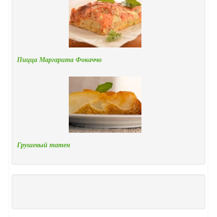
Пицца Маргарита Фокаччо
Грушевый татен