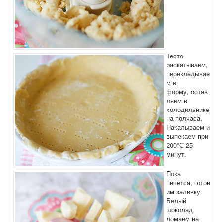
Тесто
раскатываем,
перекладывае
м в
форму, остав
ляем в
холодильнике
на полчаса.
Накалываем и
выпекаем при
200°С 25
минут.
Пока
печется, готов
им заливку.
Белый
шоколад
ломаем на