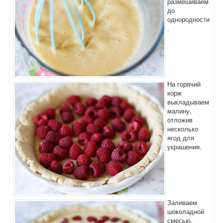
размешиваем
до
однородности
.
На горячий
корж
выкладываем
малину,
отложив
несколько
ягод для
украшения.
Заливаем
шоколадной
смесью.