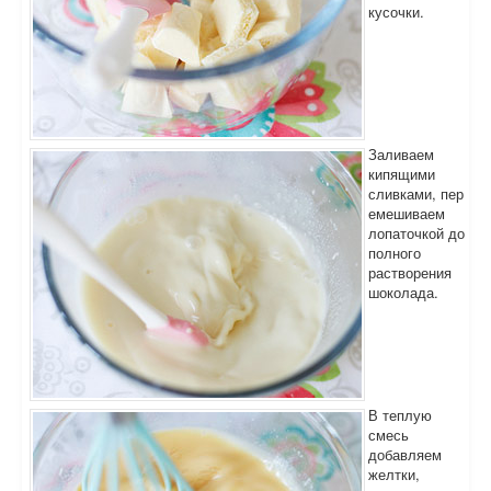
кусочки.
Заливаем
кипящими
сливками, пер
емешиваем
лопаточкой до
полного
растворения
шоколада.
В теплую
смесь
добавляем
желтки,