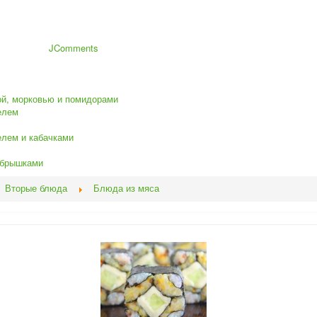
JComments
ой, морковью и помидорами
елем
елем и кабачками
ебрышками
Вторые блюда
Блюда из мяса