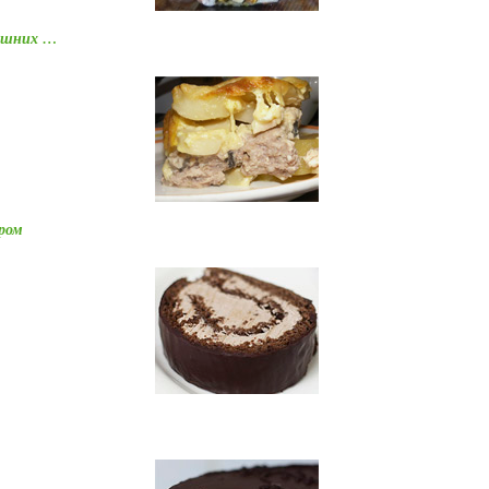
машних …
ром