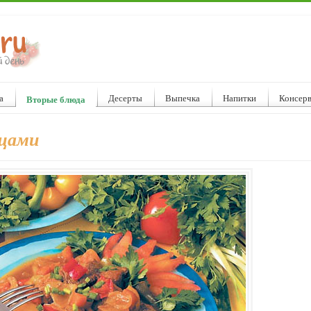
а
Десерты
Выпечка
Напитки
Консер
Вторые блюда
ощами