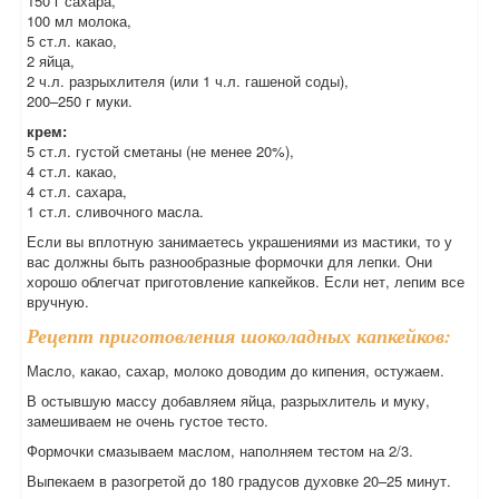
150 г сахара,
100 мл молока,
5 ст.л. какао,
2 яйца,
2 ч.л. разрыхлителя (или 1 ч.л. гашеной соды),
200–250 г муки.
крем:
5 ст.л. густой сметаны (не менее 20%),
4 ст.л. какао,
4 ст.л. сахара,
1 ст.л. сливочного масла.
Если вы вплотную занимаетесь украшениями из мастики, то у
вас должны быть разнообразные формочки для лепки. Они
хорошо облегчат приготовление капкейков. Если нет, лепим все
вручную.
Рецепт приготовления шоколадных капкейков:
Масло, какао, сахар, молоко доводим до кипения, остужаем.
В остывшую массу добавляем яйца, разрыхлитель и муку,
замешиваем не очень густое тесто.
Формочки смазываем маслом, наполняем тестом на 2/3.
Выпекаем в разогретой до 180 градусов духовке 20–25 минут.