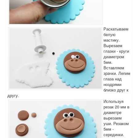
Раскатываем
белую
мастику.
Вырезаем
глазки - круги
диаметром
5мм.
Вставляем
зрачки. Лепим
глаза над
ноздрями
близко друг к
другу.
Используя
резак 20 мм в
диаметре
вырезаем
уши. Резаком
5мм -
серединки.