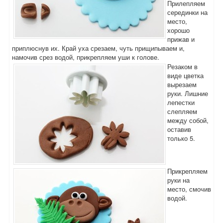
Прилепляем
серединки на
место,
хорошо
прижав и
приплюснув их. Край уха срезаем, чуть прищипываем и,
намочив срез водой, прикрепляем уши к голове.
Резаком в
виде цветка
вырезаем
руки. Лишние
лепестки
слепляем
между собой,
оставив
только 5.
Прикрепляем
руки на
место, смочив
водой.