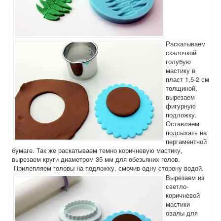
Раскатываем
скалочкой
голубую
мастику в
пласт 1,5-2 см
толщиной,
вырезаем
фигурную
подложку.
Оставляем
подсыхать на
пергаментной
бумаге. Так же раскатываем темно коричневую мастику,
вырезаем круги диаметром 35 мм для обезьяних голов.
Прилепляем головы на подложку, смочив одну сторону водой.
Вырезаем из
светло-
коричневой
мастики
овалы для