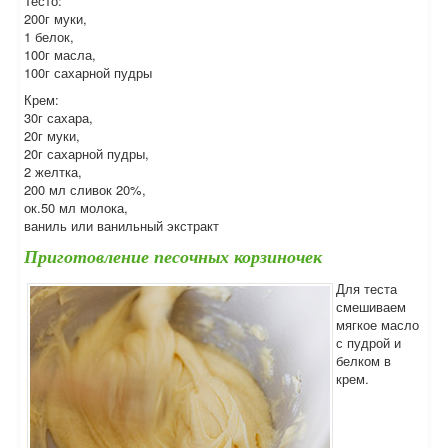
Тесто:
200г муки,
1 белок,
100г масла,
100г сахарной пудры
Крем:
30г сахара,
20г муки,
20г сахарной пудры,
2 желтка,
200 мл сливок 20%,
ок.50 мл молока,
ваниль или ванильный экстракт
Приготовление песочных корзиночек
Для теста
смешиваем
мягкое масло
с пудрой и
белком в
крем.