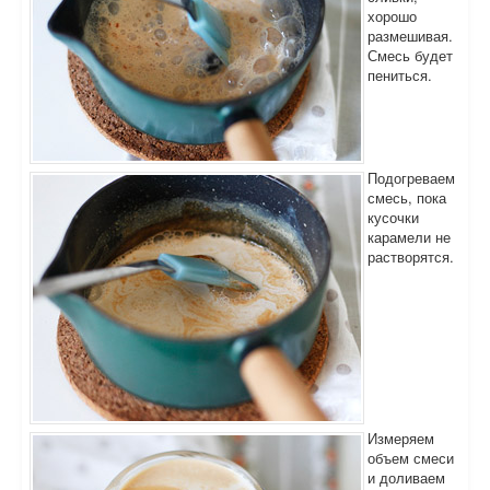
хорошо
размешивая.
Смесь будет
пениться.
Подогреваем
смесь, пока
кусочки
карамели не
растворятся.
Измеряем
объем смеси
и доливаем