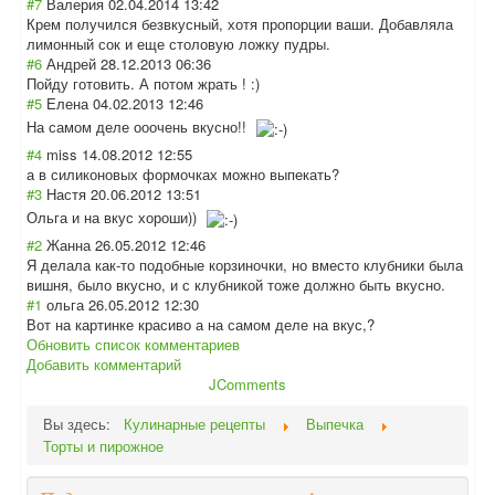
#7
Валерия
02.04.2014 13:42
Крем получился безвкусный, хотя пропорции ваши. Добавляла
лимонный сок и еще столовую ложку пудры.
#6
Андрей
28.12.2013 06:36
Пойду готовить. А потом жрать ! :)
#5
Елена
04.02.2013 12:46
На самом деле ооочень вкусно!!
#4
miss
14.08.2012 12:55
а в силиконовых формочках можно выпекать?
#3
Настя
20.06.2012 13:51
Ольга и на вкус хороши))
#2
Жанна
26.05.2012 12:46
Я делала как-то подобные корзиночки, но вместо клубники была
вишня, было вкусно, и с клубникой тоже должно быть вкусно.
#1
ольга
26.05.2012 12:30
Вот на картинке красиво а на самом деле на вкус,?
Обновить список комментариев
Добавить комментарий
JComments
Вы здесь:
Кулинарные рецепты
Выпечка
Торты и пирожное