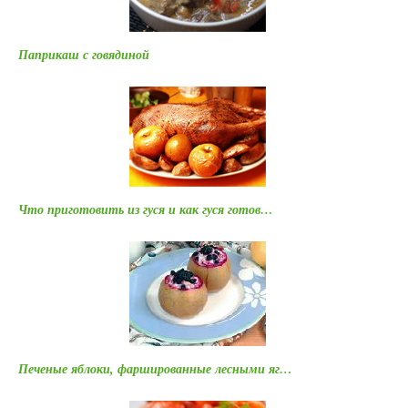
Паприкаш с говядиной
Что приготовить из гуся и как гуся готов…
Печеные яблоки, фаршированные лесными яг…