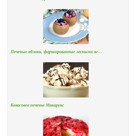
Печеные яблоки, фаршированные лесными яг…
Кокосовое печенье Макарунс