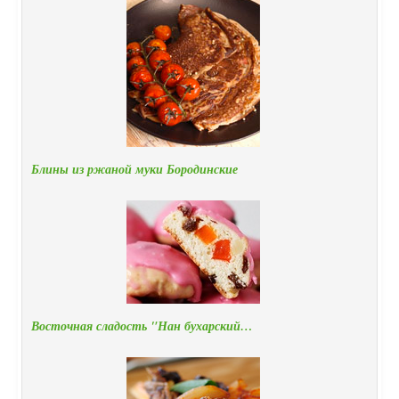
Блины из ржаной муки Бородинские
Восточная сладость "Нан бухарский…