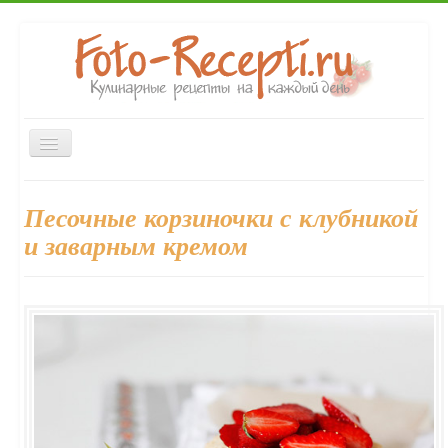
Включить/
выключить
навигацию
Главная
Закуски
Первые блюда
Вторые блюда
Песочные корзиночки с клубникой
Десерты
Напитки
Консервирование
Выпечка
и заварным кремом
Форум