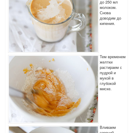
до 250 мл
молоком.
Снова
доводим до
кипения.
Тем временем
желтки
растираем с
пудрой и
мукой в
глубокой
миске.
Вливаем
горячий