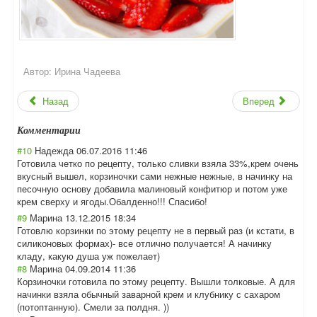
Автор:
Ирина Чадеева
Назад
Вперед
Комментарии
#10
Надежда
06.07.2016 11:46
Готовила четко по рецепту, только сливки взяла 33%,крем очень
вкусный вышел, корзиночки сами нежные нежные, в начинку на
песочную основу добавила малиновый конфитюр и потом уже
крем сверху и ягоды.Обалденно
!!! Спасибо!
#9
Марина
13.12.2015 18:34
Готовлю корзинки по этому рецепту не в первый раз (и кстати, в
силиконовых формах)- все отлично получается! А начинку
кладу, какую душа уж пожелает)
#8
Марина
04.09.2014 11:36
Корзиночки готовила по этому рецепту. Вышли толковые. А для
начинки взяла обычный заварной крем и клубнику с сахаром
(потоптанную). Смели за полдня. ))