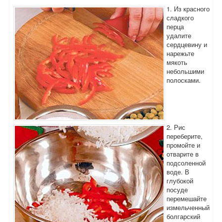
1. Из красного
сладкого
перца
удалите
сердцевину и
нарежьте
мякоть
небольшими
полосками.
2. Рис
переберите,
промойте и
отварите в
подсоленной
воде. В
глубокой
посуде
перемешайте
измельченный
болгарский