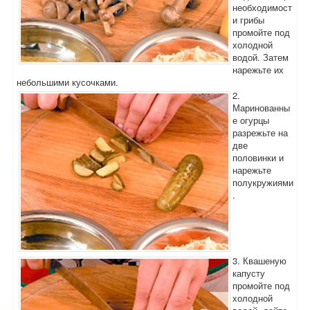
необходимост
и грибы
промойте под
холодной
водой. Затем
нарежьте их
небольшими кусочками.
2.
Маринованны
е огурцы
разрежьте на
две
половинки и
нарежьте
полукружиями
.
3. Квашеную
капусту
промойте под
холодной