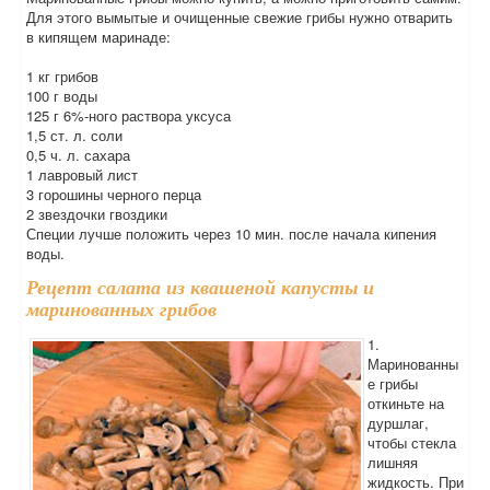
Для этого вымытые и очищенные свежие грибы нужно отварить
в кипящем маринаде:
1 кг грибов
100 г воды
125 г 6%-ного раствора уксуса
1,5 ст. л. соли
0,5 ч. л. сахара
1 лавровый лист
3 горошины черного перца
2 звездочки гвоздики
Специи лучше положить через 10 мин. после начала кипения
воды.
Рецепт салата из квашеной капусты и
маринованных грибов
1.
Маринованны
е грибы
откиньте на
дуршлаг,
чтобы стекла
лишняя
жидкость. При