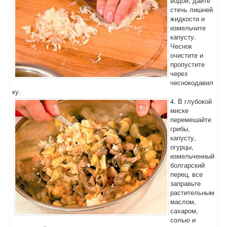
водой, дайте
стечь лишней
жидкости и
измельчите
капусту.
Чеснок
очистите и
пропустите
через
чеснокодавил
ку.
4. В глубокой
миске
перемешайте
грибы,
капусту,
огурцы,
измельченный
болгарский
перец, все
заправьте
растительным
маслом,
сахаром,
солью и