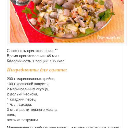
Сложность приготовления: **
Время приготовления: 45 мин
Калорийность 1 порции: 135 ккал
Ингредиенты для салата:
200 г маринованных грибов,
100 г квашеной капусты,
2 маринованных огурца,
2 дольки чеснока,
1 сладкий перец,
1 ч. л. сахара,
3 ст. л растительного масла,
соль,
веточки петрушки.
Маринованные грибы можно купить, а можно приготовить самим.