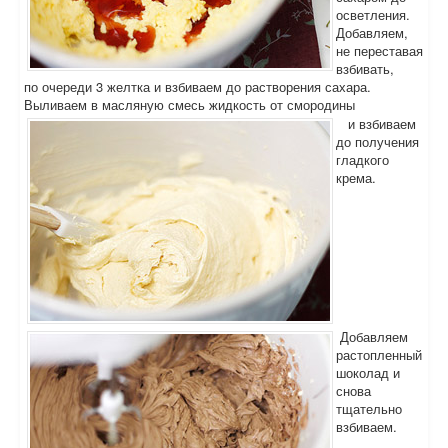
осветления.
Добавляем,
не переставая
взбивать,
по очереди 3 желтка и взбиваем до растворения сахара.
Выливаем в масляную смесь жидкость от смородины
и взбиваем
до получения
гладкого
крема.
Добавляем
растопленный
шоколад и
снова
тщательно
взбиваем.