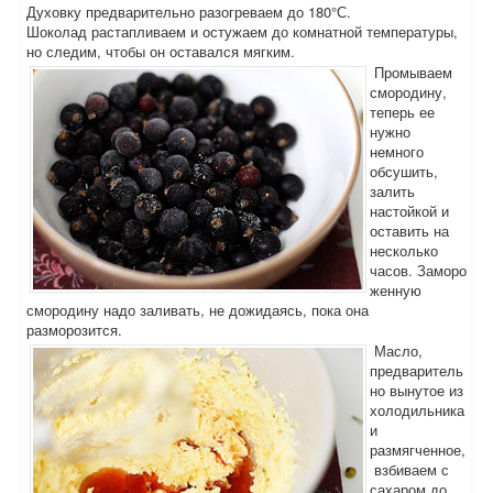
Духовку предварительно разогреваем до 180°С.
Шоколад растапливаем и остужаем до комнатной температуры,
но следим, чтобы он оставался мягким.
Промываем
смородину,
теперь ее
нужно
немного
обсушить,
залить
настойкой и
оставить на
несколько
часов. Заморо
женную
смородину надо заливать, не дожидаясь, пока она
разморозится.
Масло,
предваритель
но вынутое из
холодильника
и
размягченное,
взбиваем с
сахаром до