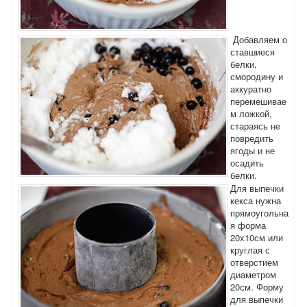
Добавляем о
ставшиеся
белки,
смородину и
аккуратно
перемешивае
м ложкой,
стараясь не
повредить
ягоды и не
осадить
белки.
Для выпечки
кекса нужна
прямоугольна
я форма
20х10см или
круглая с
отверстием
диаметром
20см. Форму
для выпечки