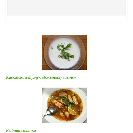
Кавказский тузлук «бжыныху шыпс»
Рыбная солянка