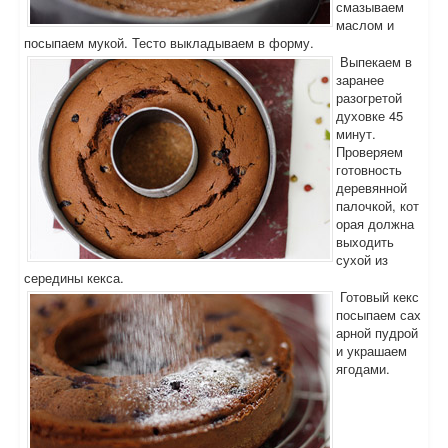
смазываем
маслом и
посыпаем мукой. Тесто выкладываем в форму.
Выпекаем в
заранее
разогретой
духовке 45
минут.
Проверяем
готовность
деревянной
палочкой, кот
орая должна
выходить
сухой из
середины кекса.
Готовый кекс
посыпаем сах
арной пудрой
и украшаем
ягодами.