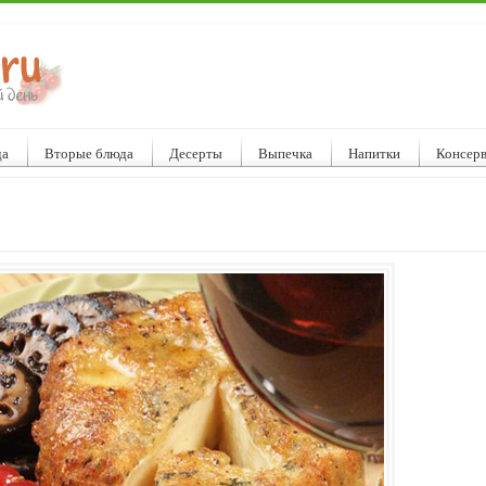
да
Вторые блюда
Десерты
Выпечка
Напитки
Консер