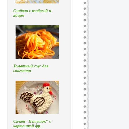
Сэндвич с колбасой и
яйцом
Томатный соус для
спагетти
Салат "Петушок" с
картошкой фр…