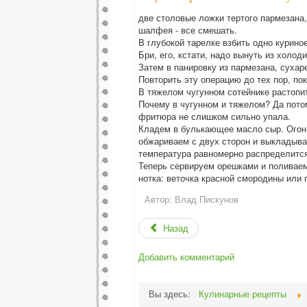
две столовые ложки тертого пармезана
шалфея - все смешать.
В глубокой тарелке взбить одно куриное
Бри, его, кстати, надо вынуть из холоди
Затем в панировку из пармезана, сухар
Повторить эту операцию до тех пор, пок
В тяжелом чугунном сотейнике растопит
Почему в чугунном и тяжелом? Да потом
фритюра не слишком сильно упала.
Кладем в булькающее масло сыр. Огонь
обжариваем с двух сторон и выкладывае
температура равномерно распределится
Теперь сервируем орешками и поливаем
нотка: веточка красной смородины или г
Автор:
Влад Пискунов
Назад
Добавить комментарий
Вы здесь:
Кулинарные рецепты