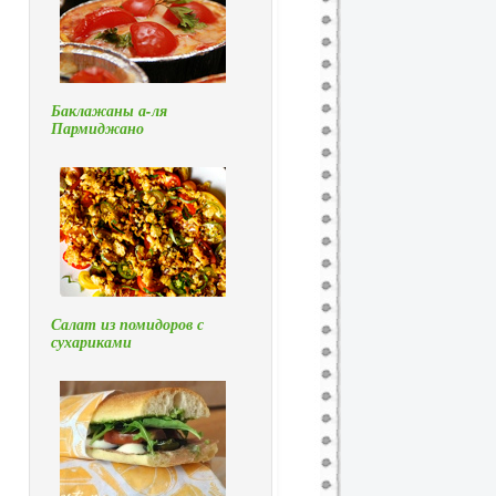
Баклажаны а-ля
Пармиджано
Салат из помидоров с
сухариками