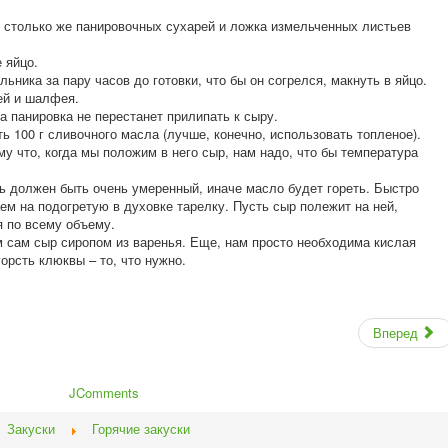
, столько же панировочных сухарей и ложка измельченных листьев
 яйцо.
льника за пару часов до готовки, что бы он согрелся, макнуть в яйцо.
ей и шалфея.
а панировка не перестанет прилипать к сыру.
ь 100 г сливочного масла (лучше, конечно, использовать топленое).
у что, когда мы положим в него сыр, нам надо, что бы температура
 должен быть очень умеренный, иначе масло будет гореть. Быстро
м на подогретую в духовке тарелку. Пусть сыр полежит на ней,
 по всему объему.
 сам сыр сиропом из варенья. Еще, нам просто необходима кислая
орсть клюквы – то, что нужно.
Вперед
JComments
Закуски
Горячие закуски