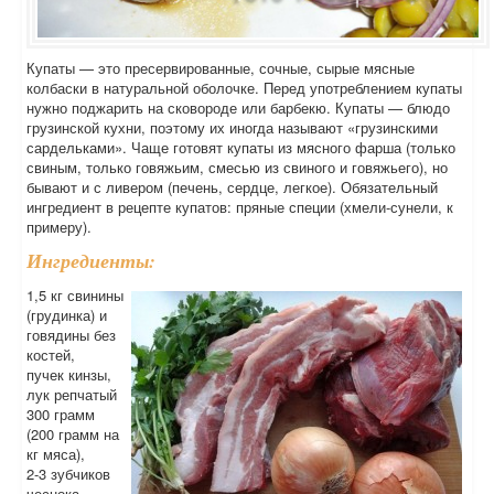
Купаты — это пресервированные, сочные, сырые мясные
колбаски в натуральной оболочке. Перед употреблением купаты
нужно поджарить на сковороде или барбекю. Купаты — блюдо
грузинской кухни, поэтому их иногда называют «грузинскими
сардельками». Чаще готовят купаты из мясного фарша (только
свиным, только говяжьим, смесью из свиного и говяжьего), но
бывают и с ливером (печень, сердце, легкое). Обязательный
ингредиент в рецепте купатов: пряные специи (хмели-сунели, к
примеру).
Ингредиенты:
1,5 кг свинины
(грудинка) и
говядины без
костей,
пучек кинзы,
лук репчатый
300 грамм
(200 грамм на
кг мяса),
2-3 зубчиков
чеснока,