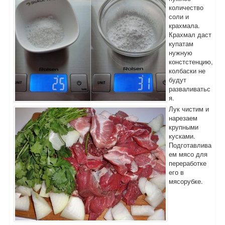
количество
соли и
крахмала.
Крахмал даст
купатам
нужную
констстенцию,
колбаски не
будут
разваливатьс
я.
Лук чистим и
нарезаем
крупными
кусками.
Подготавлива
ем мясо для
переработке
его в
мясорубке.