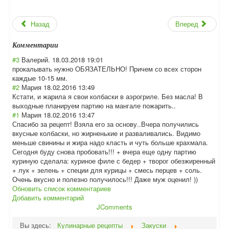
Назад
Вперед
Комментарии
#3
Валерий.
18.03.2018 19:01
прокалывать нужно ОБЯЗАТЕЛЬНО! Причем со всех сторон
каждые 10-15 мм.
#2
Мария
18.02.2016 13:49
Кстати, и жарила я свои колбаски в аэрогриле. Без масла! В
выходные планируем партию на мангале пожарить..
#1
Мария
18.02.2016 13:47
Спасибо за рецепт! Взяла его за основу..Вчера получились
вкусные колбаски, но жирненькие и разваливались. Видимо
меньше свинины и жира надо класть и чуть больше крахмала.
Сегодня буду снова пробовать!!! + вчера еще одну партию
куриную сделала: куриное филе с бедер + творог обезжиренный
+ лук + зелень + специи для курицы + смесь перцев + соль.
Очень вкусно и полезно получилось!!! Даже муж оценил! ))
Обновить список комментариев
Добавить комментарий
JComments
Вы здесь:
Кулинарные рецепты
Закуски