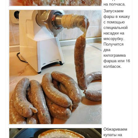
на полчаса.
Запускаем
фарш в кишку
с помощью
специальной
насадки на
мясорубку.
Получится
два
килограмма
фарша или 16
колбасок.
Обжариваем
купаты на