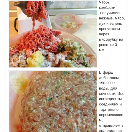
Чтобы
колбаски
получились
нежные, мясо,
лук и зелень
пропускаем
через
мясорубку на
решетке 3
мм.
В фарш
добавляем
150-200 г
воды, для
сочности. Все
ингредиенты
соединяем и
тщательно
перемешивае
м,
отправляем в
холодильник