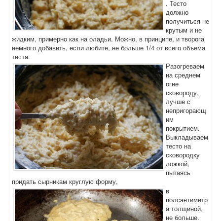
. Тесто
должно
получиться не
крутым и не
жидким, примерно как на оладьи. Можно, в принципе, и творога
немного добавить, если любите, не больше 1/4 от всего объема
теста.
Разогреваем
на среднем
огне
сковороду,
лучше с
непригорающ
им
покрытием.
Выкладываем
тесто на
сковородку
ложкой,
пытаясь
придать сырникам круглую форму,
в
полсантиметр
а толщиной,
не больше.