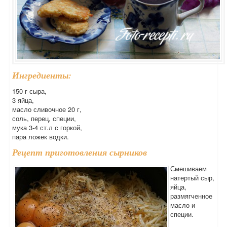
Ингредиенты:
150 г сыра,
3 яйца,
масло сливочное 20 г,
соль, перец, специи,
мука 3-4 ст.л с горкой,
пара ложек водки.
Рецепт приготовления сырников
Смешиваем
натертый сыр,
яйца,
размягченное
масло и
специи.