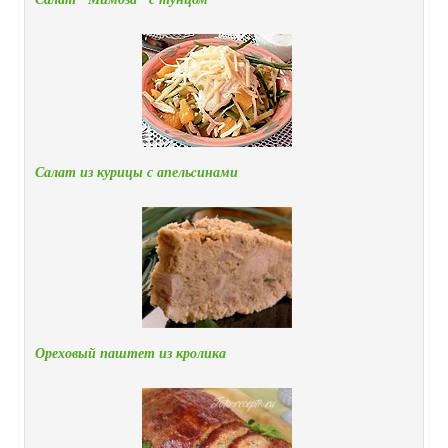
Салат из курицы с апельcинами
Ореховый паштет из кролика