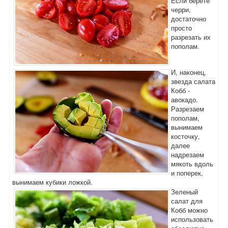
Если берете
черри,
достаточно
просто
разрезать их
пополам.
И, наконец,
звезда салата
Кобб -
авокадо.
Разрезаем
пополам,
вынимаем
косточку,
далее
надрезаем
мякоть вдоль
и поперек,
вынимаем кубики ложкой.
Зеленый
салат для
Кобб можно
использовать