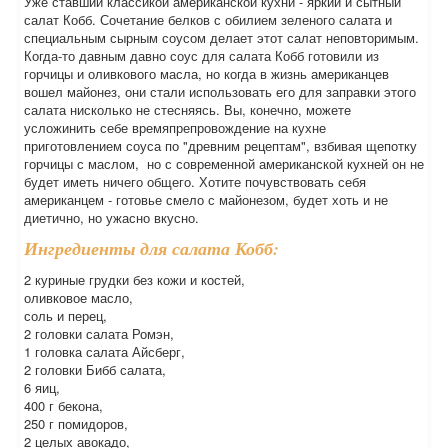
Уже ставший классикой американской кухни - яркий и сытный
салат Кобб. Сочетание белков с обилием зеленого салата и
специальным сырным соусом делает этот салат неповторимым.
Когда-то давным давно соус для салата Кобб готовили из
горчицы и оливкового масла, но когда в жизнь американцев
вошел майонез, они стали использовать его для заправки этого
салата нисколько не стесняясь. Вы, конечно, можете
усложинить себе времяпрепровождение на кухне
приготовлением соуса по "древним рецептам", взбивая щепотку
горчицы с маслом, но с современной американской кухней он не
будет иметь ничего общего. Хотите почувствовать себя
американцем - готовье смело с майонезом, будет хоть и не
диетично, но ужасно вкусно.
Ингредиенты для салата Кобб:
2 куриные грудки без кожи и костей,
оливковое масло,
соль и перец,
2 головки салата Ромэн,
1 головка салата Айсберг,
2 головки Бибб салата,
6 яиц,
400 г бекона,
250 г помидоров,
2 целых авокадо,