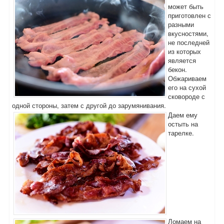
может быть
приготовлен с
разными
вкусностями,
не последней
из которых
является
бекон.
Обжариваем
его на сухой
сковороде с
одной стороны, затем с другой до зарумянивания.
Даем ему
остыть на
тарелке.
Ломаем на