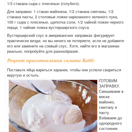
1/3 стакана сыра с плесенью (голубого).
Для заправки: 1 стакан майонеза, 1/2 стакана сметаны, 1/2
стакана пахты, 2 столовые ложки нарезанного зеленого лука,
100 г сыра с плесенью, щепотка соли, 1/2 чайной ложки черного
перца, 1 чайная ложка вустерширского соуса.
Вустерширский соус в американских заправках фигурирует
практически везде, но вы ничего не потеряете, если не добавите
его или замените на соевый соус. Хотя, найти его в магазинах
реально, попробуйте для разнообразия.
Рецепт приготовления салата Кобб:
Поставьте яйца вариться заранее, чтобы они успели свариться
вкрутую и остыть.
ГОТОВИМ
ЗАПРАВКУ.
Смешиваем в
миске
майонез,
сметану и
пахту.
Взбиваем до
однородного
состояния.