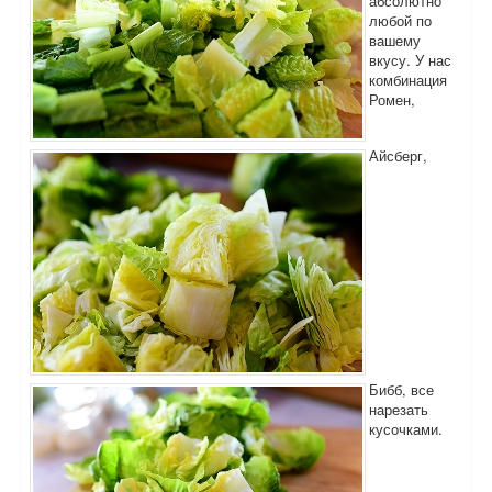
абсолютно
любой по
вашему
вкусу. У нас
комбинация
Ромен,
Айсберг,
Бибб, все
нарезать
кусочками.