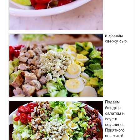
и крошим
сверху сыр.
Подаем
блюдо с
салатом и
соус в
соуснице.
Приятного
аппетита!