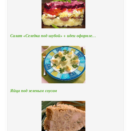
Салат «Селедка под шубой» + идеи оформле…
Яйца под зеленым соусом