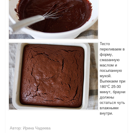
Тесто
переливаем в
форму,
смазанную
маслом и
посыпанную
мукой.
Выпекаем при
180°С 25-30
минут, брауни
должны
остаться чуть
влажными
внутри.
Автор:
Ирина Чадеева