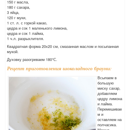
150 г масла,
180 г сахара,
3 яйца,
120 г муки,
1 ст. л. с горкой какао,
цедра и сок 1 маленького лимона,
цедра и сок 1 лайма,
1 ч.л. разрыхлителя.
Квадратная форма 20х20 см, смазанная маслом и посыпанная
мукой.
Духовку разогреваем 180°С.
Рецепт приготовления шоколадного брауни:
Всыпаем в
большую
миску сахар,
добавляем
цедру лимона
и лайма.
Перемешивае
м и
оставляем на
полчасика.
Можно