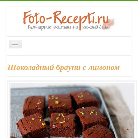
Включить/
выключить
навигацию
Главная
Закуски
Первые блюда
Вторые блюда
Шоколадный брауни с лимоном
Десерты
Напитки
Консервирование
Выпечка
Форум