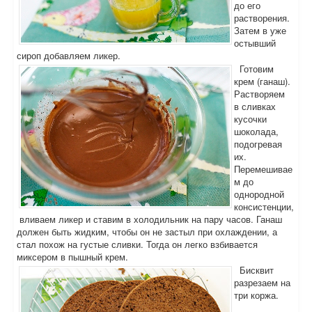
до его
растворения.
Затем в уже
остывший
сироп добавляем ликер.
Готовим
крем (ганаш).
Растворяем
в сливках
кусочки
шоколада,
подогревая
их.
Перемешивае
м до
однородной
консистенции,
вливаем ликер и ставим в холодильник на пару часов. Ганаш
должен быть жидким, чтобы он не застыл при охлаждении, а
стал похож на густые сливки. Тогда он легко взбивается
миксером в пышный крем.
Бисквит
разрезаем на
три коржа.