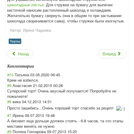
шоколадные листья
. Для стружки на бумагу для выпечки
кисточкой наносим растопленный шоколад и охлаждаем.
Желательно бумагу свернуть (она в общем то при застывании
шоколада сворачивается сама), чтобы стружки были изогнутые.
Автор:
Ирина Чадеева
Торты
Назад
Вперед
Комментарии
#10
Татьяна
03.05.2020 06:45
Крем не взбился.
#9
Анастасия
21.02.2015 00:28
Суперский торт! Очень вкусный получается! Попробуйте не
пожалеете!
#8
вика
04.12.2013 14:51
Просто зашибись...Очен
ь хороший торт спасибо за рецепт
#7
Ирина
09.07.2013 19:48
А бисквит еще дольше должен стоять - 6-8 часов, та что этапы
местами менять не нужно
#6
Полина Гончарова
09.07.2013 15:20