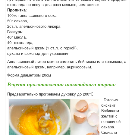
шоколада по весу в два раза меньше, чем сливок.
Пропитка
:
100мл апельсинового сока,
50г сахара,
2ст.л. апельсинового ликера
Глазурь
:
40г масла,
40г шоколада,
апельсиновый джем (1 ст.л. с горкой),
цукаты и шоколад для украшения
Апельсиновый ликер можно заменить бейлисом или коньяком, а
апельсиновый джем, например, абрикосовым.
Форма диаметром 20см
Рецепт приготовления шоколадного торта:
Предварительно прогреваем духовку до 200°С
Готовим
бисквит.
Взбиваем
желтки с
половиной
сахара.
Сначала