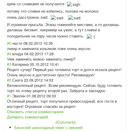
крем со сливками не получился
потому что сливки не взбились, похожи на молоко(
очень расстроена.:sad
:
И огромная просьба. Этапы поменяйте местами, а то делаешь-
делаешь бисквит, например на ужин, а тут сливки в
холодильник на пару часов нужно ставить.
#5
настя
08.02.2013 10:39
ликер я заменила коньяком.тоже очень вкусно
#4
влада
04.02.2013 17:28
Чем заменить можно заменить ликер?
#3
Катерина
05.10.2012 10:41
Рецепт супер! Первый раз готовила торт и долго искала рецепт!
Очень вкусно и достаточно просто! Рекомендую!
#2
Сната
23.09.2012 14:53
Великолепный рецепт. Всем рекомендую. Сейчас буду готовить
торт по этому рецепту второй раз. Забрала в закладки.
#1
Эвелин
01.08.2012 09:03
Отличный рецепт, торт получился превосходный, все гости в
восторге! Огромное спасибо за рецепт
Обновить список комментариев
Добавить комментарий
JComments
Баскский шоколадный пирог с вишней