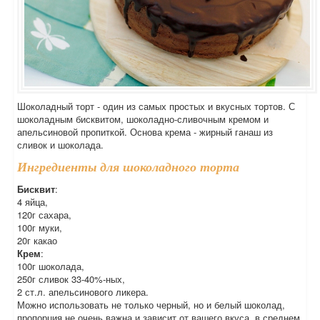
Шоколадный торт - один из самых простых и вкусных тортов. С
шоколадным бисквитом, шоколадно-сливочным кремом и
апельсиновой пропиткой. Основа крема - жирный ганаш из
сливок и шоколада.
Ингредиенты для шоколадного торта
Бисквит
:
4 яйца,
120г сахара,
100г муки,
20г какао
Крем
:
100г шоколада,
250г сливок 33-40%-ных,
2 ст.л. апельсинового ликера.
Можно использовать не только черный, но и белый шоколад,
пропорция не очень важна и зависит от вашего вкуса, в среднем