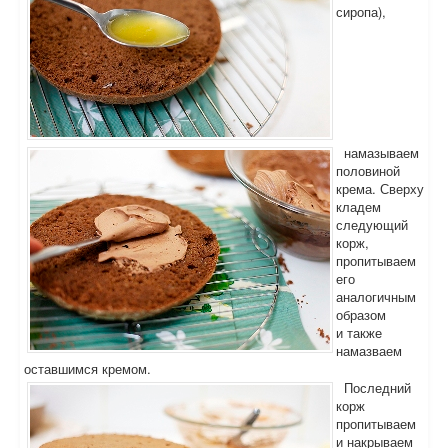
сиропа),
намазываем
половиной
крема. Сверху
кладем
следующий
корж,
пропитываем
его
аналогичным
образом
и также
намазваем
оставшимся кремом.
Последний
корж
пропитываем
и накрываем