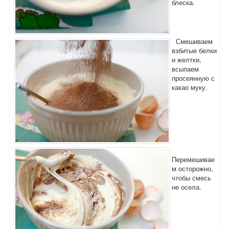
блеска.
Смешиваем
взбитые белки
и желтки,
всыпаем
просеянную с
какао муку.
Перемешивае
м осторожно,
чтобы смесь
не осела.