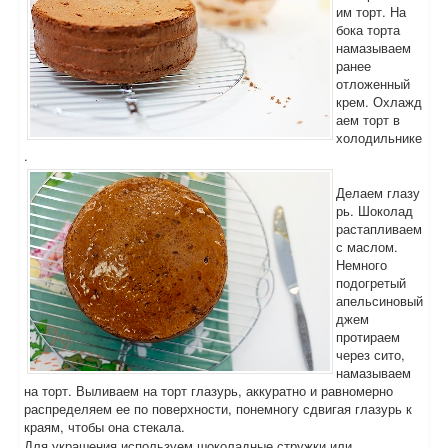
им торт. На
бока торта
намазываем
ранее
отложенный
крем. Охлажд
аем торт в
холодильнике
.
Делаем глазу
рь. Шоколад
растапливаем
с маслом.
Немного
подогретый
апельсиновый
джем
протираем
через сито,
намазываем
на торт. Выливаем на торт глазурь, аккуратно и равномерно
распределяем ее по поверхности, понемногу сдвигая глазурь к
краям, чтобы она стекала.
Для украшения используем шоколадные стружки или