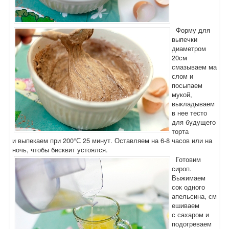
Форму для
выпечки
диаметром
20см
смазываем ма
слом и
посыпаем
мукой,
выкладываем
в нее тесто
для будущего
торта
и выпекаем при 200°С 25 минут. Оставляем на 6-8 часов или на
ночь, чтобы бисквит устоялся.
Готовим
сироп.
Выжимаем
сок одного
апельсина, см
ешиваем
с сахаром и
подогреваем