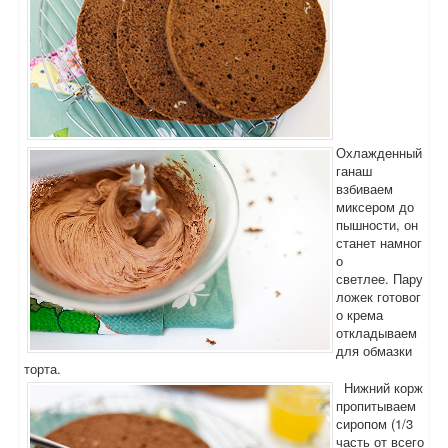
Охлажденный
ганаш
взбиваем
миксером до
пышности, он
станет намног
о
светлее. Пару
ложек готовог
о крема
откладываем
для обмазки
торта.
Нижний корж
пропитываем
сиропом (1/3
часть от всего