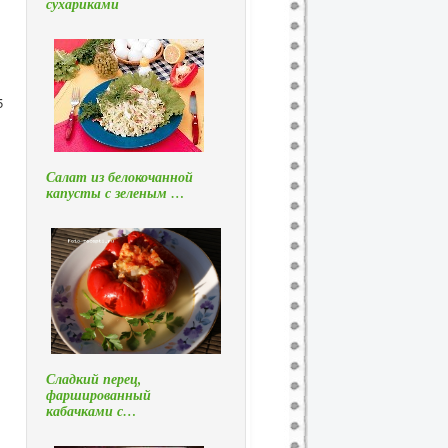
сухариками
5
Салат из белокочанной
капусты с зеленым …
Сладкий перец,
фаршированный
кабачками с…