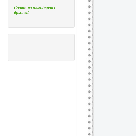
Салат из помидоров с
брынзой