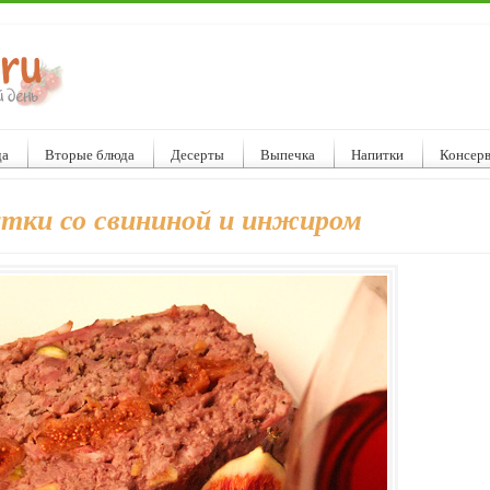
да
Вторые блюда
Десерты
Выпечка
Напитки
Консер
тки со свининой и инжиром