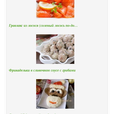
Гравлакс из лосося (соленый лосось по-до…
Фрикадельки в сливочном соусе с грибами