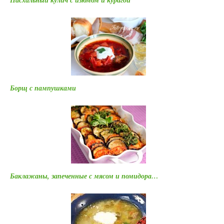
Пасхальный кулич с изюмом и курагой
Борщ с пампушками
Баклажаны, запеченные с мясом и помидора…