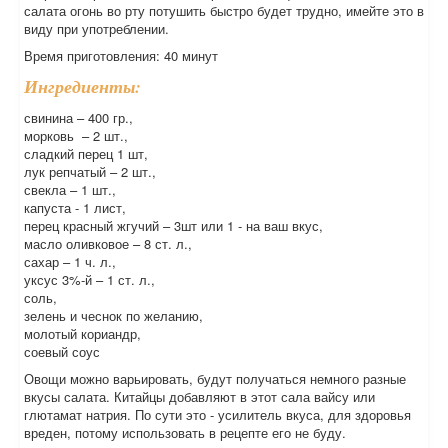
салата огонь во рту потушить быстро будет трудно, имейте это в
виду при употреблении.
Время приготовления: 40 минут
Ингредиенты:
свинина – 400 гр.,
морковь – 2 шт.,
сладкий перец 1 шт,
лук репчатый – 2 шт.,
свекла – 1 шт.,
капуста - 1 лист,
перец красный жгучий – 3шт или 1 - на ваш вкус,
масло оливковое – 8 ст. л.,
сахар – 1 ч. л.,
уксус 3%-й – 1 ст. л.,
соль,
зелень и чеснок по желанию,
молотый кориандр,
соевый соус
Овощи можно варьировать, будут получаться немного разные
вкусы салата. Китайцы добавляют в этот сала вайсу или
глютамат натрия. По сути это - усилитель вкуса, для здоровья
вреден, потому использовать в рецепте его не буду.