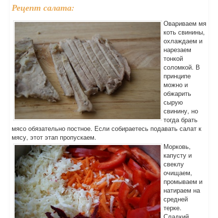
Рецепт салата:
Овариваем мя
коть свинины,
охлаждаем и
нарезаем
тонкой
соломкой. В
принципе
можно и
обжарить
сырую
свинину, но
тогда брать
мясо обязательно постное. Если собираетесь подавать салат к
мясу, этот этап пропускаем.
Морковь,
капусту и
свеклу
очищаем,
промываем и
натираем на
средней
терке.
Сладкий