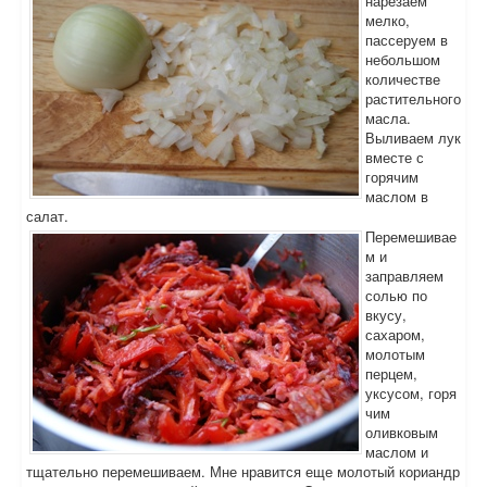
нарезаем
мелко,
пассеруем в
небольшом
количестве
растительного
масла.
Выливаем лук
вместе с
горячим
маслом в
салат.
Перемешивае
м и
заправляем
солью по
вкусу,
сахаром,
молотым
перцем,
уксусом, горя
чим
оливковым
маслом и
тщательно перемешиваем. Мне нравится еще молотый кориандр