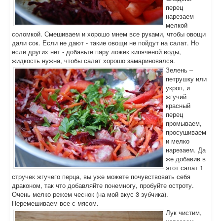
перец
нарезаем
мелкой
соломкой. Смешиваем и хорошо мнем все руками, чтобы овощи
дали сок. Если не дают - такие овощи не пойдут на салат. Но
если других нет - добавьте пару ложек кипяченой воды,
жидкость нужна, чтобы салат хорошо замариновался.
Зелень –
петрушку или
укроп, и
жгучий
красный
перец
промываем,
просушиваем
и мелко
нарезаем. Да
же добавив в
этот салат 1
стручек жгучего перца, вы уже можете почувствовать себя
драконом, так что добавляйте понемногу, пробуйте остроту.
Очень мелко режем чеснок (на мой вкус 3 зубчика).
Перемешиваем все с мясом.
Лук чистим,