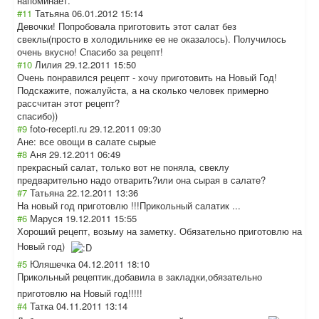
напоминает.
#11
Татьяна
06.01.2012 15:14
Девочки! Попробовала приготовить этот салат без
свеклы(просто в холодильнике ее не оказалось). Получилось
очень вкусно! Спасибо за рецепт!
#10
Лилия
29.12.2011 15:50
Очень понравился рецепт - хочу приготовить на Новый Год!
Подскажите, пожалуйста, а на сколько человек примерно
рассчитан этот рецепт?
спасибо))
#9
foto-recepti.ru
29.12.2011 09:30
Ане: все овощи в салате сырые
#8
Аня
29.12.2011 06:49
прекрасный салат, только вот не поняла, свеклу
предварительно надо отварить?или она сырая в салате?
#7
Татьяна
22.12.2011 13:36
На новый год приготовлю !!!Прикольный салатик ...
#6
Маруся
19.12.2011 15:55
Хороший рецепт, возьму на заметку. Обязательно приготовлю на
Новый год)
#5
Юляшечка
04.12.2011 18:10
Прикольный рецептик,добави
ла в закладки,обязат
ельно
приготовлю на Новый год!!!!!
#4
Татка
04.11.2011 13:14