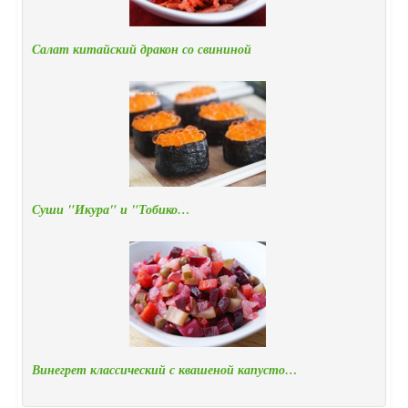
Салат китайский дракон со свининой
Суши "Икура" и "Тобико…
Винегрет классический с квашеной капусто…