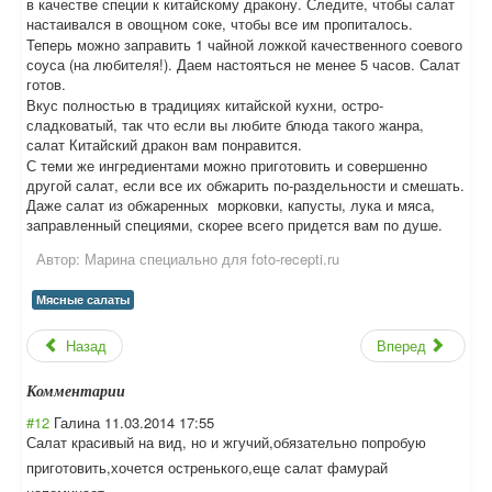
в качестве специи к китайскому дракону. Следите, чтобы салат
настаивался в овощном соке, чтобы все им пропиталось.
Теперь можно заправить 1 чайной ложкой качественного соевого
соуса (на любителя!). Даем настояться не менее 5 часов. Салат
готов.
Вкус полностью в традициях китайской кухни, остро-
сладковатый, так что если вы любите блюда такого жанра,
салат Китайский дракон вам понравится.
С теми же ингредиентами можно приготовить и совершенно
другой салат, если все их обжарить по-раздельности и смешать.
Даже салат из обжаренных морковки, капусты, лука и мяса,
заправленный специями, скорее всего придется вам по душе.
Автор:
Марина специально для foto-recepti.ru
Мясные салаты
Назад
Вперед
Комментарии
#12
Галина
11.03.2014 17:55
Салат красивый на вид, но и жгучий,обязател
ьно попробую
приготовить,хоч
ется остренького,еще салат фамурай