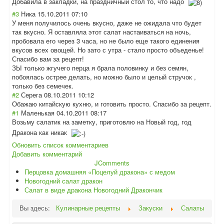
Добавила в закладки, на праздничный стол то, что надо
#3
Ника
15.10.2011 07:10
У меня получилось очень вкусно, даже не ожидала что будет
так вкусно. Я оставляла этот салат настаиваться на ночь,
пробовала его через 3 часа, но не было еще такого единения
вкусов всех овощей. Но зато с утра - стало просто объеденье!
Спасибо вам за рецепт!
ЗЫ только жгучего перца я брала половинку и без семян,
побоялась острее делать, но можно было и целый стручок ,
только без семечек.
#2
Серега
08.10.2011 10:12
Обажаю китайскую кухню, и готовить просто. Спасибо за рецепт.
#1
Маленькая
04.10.2011 08:17
Возьму салатик на заметку, приготовлю на Новый год, год
Дракона как никак
Обновить список комментариев
Добавить комментарий
JComments
Перцовка домашняя «Поцелуй дракона» с медом
Новогодний салат дракон
Салат в виде дракона Новогодний Дракончик
Вы здесь:
Кулинарные рецепты
Закуски
Салаты