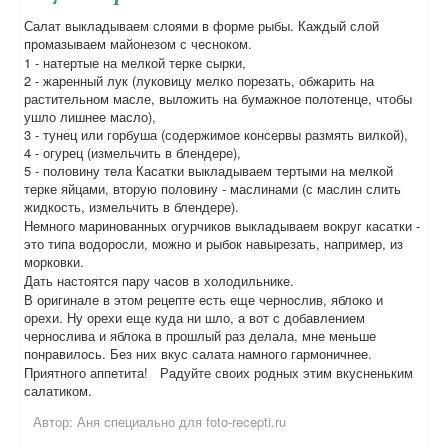
Салат выкладываем слоями в форме рыбы. Каждый слой
промазываем майонезом с чесноком.
1 - натертые на мелкой терке сырки,
2 - жаренный лук (луковицу мелко порезать, обжарить на
растительном масле, выложить на бумажное полотенце, чтобы
ушло лишнее масло),
3 - тунец или горбуша (содержимое консервы размять вилкой),
4 - огурец (измельчить в блендере),
5 - половину тела Касатки выкладываем тертыми на мелкой
терке яйцами, вторую половину - маслинами (с маслин слить
жидкость, измельчить в блендере).
Немного маринованных огурчиков выкладываем вокруг касатки -
это типа водоросли, можно и рыбок навырезать, например, из
морковки.
Дать настоятся пару часов в холодильнике.
В оригинале в этом рецепте есть еще чернослив, яблоко и
орехи. Ну орехи еще куда ни шло, а вот с добавлением
чернослива и яблока в прошлый раз делала, мне меньше
понравилось. Без них вкус салата намного гармоничнее.
Приятного аппетита! Радуйте своих родных этим вкусненьким
салатиком.
Автор:
Аня специально для foto-recepti.ru