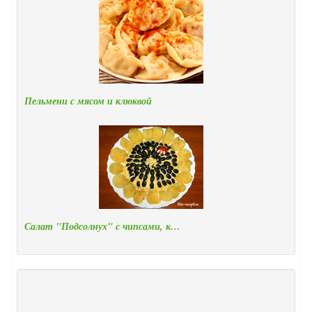
Пельмени с мясом и клюквой
Салат "Подсолнух" с чипсами, к…