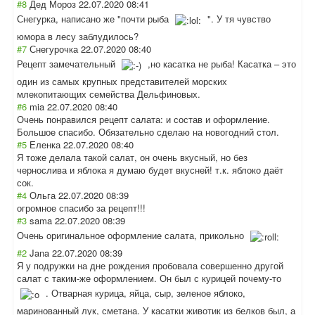
#8
Дед Мороз
22.07.2020 08:41
Снегурка, написано же "почти рыба
". У тя чувство
юмора в лесу заблудилось?
#7
Снегурочка
22.07.2020 08:40
Рецепт замечательный
,но касатка не рыба! Касатка – это
один из самых крупных представителей морских
млекопитающих семейства Дельфиновых.
#6
mia
22.07.2020 08:40
Очень понравился рецепт салата: и состав и оформление.
Большое спасибо. Обязательно сделаю на новогодний стол.
#5
Еленка
22.07.2020 08:40
Я тоже делала такой салат, он очень вкусный, но без
чернослива и яблока я думаю будет вкусней! т.к. яблоко даёт
сок.
#4
Ольга
22.07.2020 08:39
огромное спасибо за рецепт!!!
#3
sama
22.07.2020 08:39
Очень оригинальное оформление салата, прикольно
#2
Jana
22.07.2020 08:39
Я у подружки на дне рождения пробовала совершенно другой
салат с таким-же оформлением. Он был с курицей почему-то
. Отварная курица, яйца, сыр, зеленое яблоко,
маринованный лук, сметана. У касатки животик из белков был, а