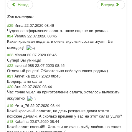
Назад
Вперед
Комментарии
#25
Инна
22.07.2020 08:46
Чудесное оформление салата. такое еще не встречала.
#24
Vera89
22.07.2020 08:45
Какая красивая подача, и очень вкусный состав :nyam: Вы
молодец!
#23
Мария
22.07.2020 08:45
Супер! Вы умница!
#22
Елена1988
22.07.2020 08:45
Отличный рецепт! Обязательно побалую своих родных)
#21
Annet.ka
22.07.2020 08:45
Шедевр, а не салат!
#20
Аня
22.07.2020 08:44
Час точно ушел на приготовление салата, хотелось выложить
аккуратно
#19
Рита_76
22.07.2020 08:44
Какой красивый салатик, на день рождения дочки что-то
похожее делали. А сколько времени у вас на этот салат ушло?
#18
Katarina
22.07.2020 08:44
Какой салат клевый!!! Хоть я и не очень рыбу люблю. но салат
все же хочу такой попробовать :)