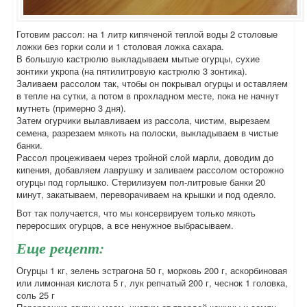
Готовим рассол: на 1 литр кипяченой теплой воды 2 столовые
ложки без горки соли и 1 столовая ложка сахара.
В большую кастрюлю выкладываем мытые огурцы, сухие
зонтики укропа (на пятилитровую кастрюлю 3 зонтика).
Заливаем рассолом так, чтобы он покрывал огурцы и оставляем
в тепле на сутки, а потом в прохладном месте, пока не начнут
мутнеть (примерно 3 дня).
Затем огурчики вылавливаем из рассола, чистим, вырезаем
семена, разрезаем мякоть на полоски, выкладываем в чистые
банки.
Рассол процеживаем через тройной слой марли, доводим до
кипения, добавляем лаврушку и заливаем рассолом осторожно
огурцы под горлышко. Стерилизуем пол-литровые банки 20
минут, закатываем, переворачиваем на крышки и под одеяло.
Вот так получается, что мы консервируем только мякоть
переросших огурцов, а все ненужное выбрасываем.
Еще рецепт:
Огурцы 1 кг, зелень эстрагона 50 г, морковь 200 г, аскорбиновая
или лимонная кислота 5 г, лук репчатый 200 г, чеснок 1 головка,
соль 25 г