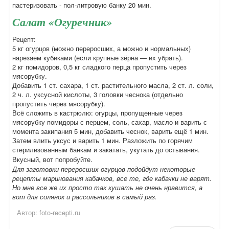
пастеризовать - пол-литровую банку 20 мин.
Салат «Огуречник»
Рецепт:
5 кг огурцов (можно переросших, а можно и нормальных)
нарезаем кубиками (если крупные зёрна — их убрать).
2 кг помидоров, 0,5 кг сладкого перца пропустить через
мясорубку.
Добавить 1 ст. сахара, 1 ст. растительного масла, 2 ст. л. соли,
2 ч. л. уксусной кислоты, 3 головки чеснока (отдельно
пропустить через мясорубку).
Всё сложить в кастрюлю: огурцы, пропущенные через
мясорубку помидоры с перцем, соль, сахар, масло и варить с
момента закипания 5 мин, добавить чеснок, варить ещё 1 мин.
Затем влить уксус и варить 1 мин. Разложить по горячим
стерилизованным банкам и закатать, укутать до остывания.
Вкусный, вот попробуйте.
Для заготовки переросших огурцов подойдут некоторые
рецепты маринования кабачков, все те, где кабачки не варят.
Но мне все же их просто так кушать не очень нравится, а
вот для солянок и рассольников в самый раз.
Автор:
foto-recepti.ru