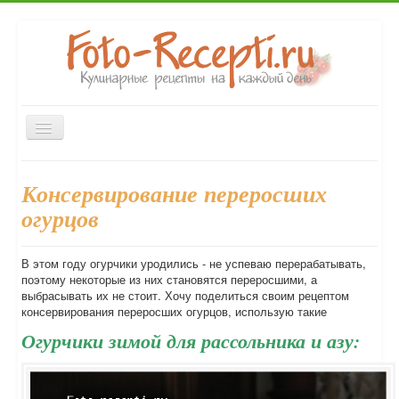
Включить/
выключить
навигацию
Главная
Закуски
Первые блюда
Вторые блюда
Консервирование переросших
Десерты
Выпечка
Напитки
Консервирование
огурцов
Форум
В этом году огурчики уродились - не успеваю перерабатывать,
поэтому некоторые из них становятся переросшими, а
выбрасывать их не стоит. Хочу поделиться своим рецептом
консервирования переросших огурцов, использую такие
Огурчики зимой для рассольника и азу: