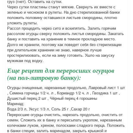
груз (гнет). Оставить на сутки.
Через сутки пластины станут мягкие. Свернуть их вместе с
зеленью и чесноком в рулеты. На дно стерилизованной банки
положить половину оставшихся листьев смородины, плотно
уложить рулеты.
Рассол процедить через сито и вскипятить. Залить горячим
рассолом огурцы сверху положить листья смородины. Закатать
банку и поставить на хранение в темное прохладное место.
Долго не хранили, поэтому как поведет себя без стерилизации
при длительном хранении не знаю, наверное лучше
простерилизовать, если на зиму готовить. Ушло на закуску
мужикам под водку.
Еще рецепт для переросших огурцов
(на пол-литровую банку):
Огурцы очищенные, нарезанные продольно, Лавровый лист 1 шт
, Семена горчицы 1/2 ч. л , Кориандр 1/2 ч. л , Гвоздика 1 шт ,
Душистый перец 2 шт , Чёрный перец 4 горошины
Маринад:
Вода 2/3 л, Уксус 1/3 л, Соль 25 г ,Сахар 20 г
Переросшие огурцы очистить, нарезать продольно, очистить от
семян. Сложить их в банку и пересыпать укропом, нарезанным
колечками луком, хреном, полосками сладкого перца. Положить
в банки специи, залить маринадом, закрыть крышкой и