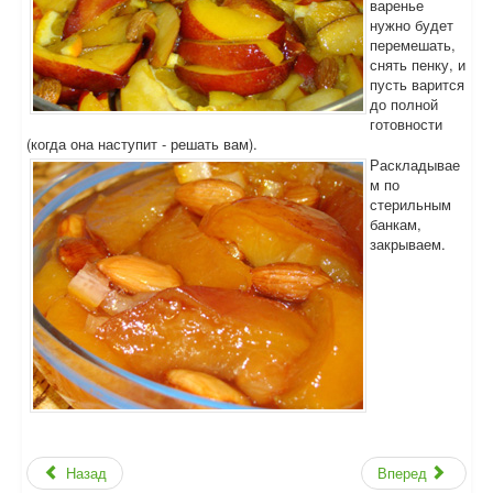
варенье
нужно будет
перемешать,
снять пенку, и
пусть варится
до полной
готовности
(когда она наступит - решать вам).
Раскладывае
м по
стерильным
банкам,
закрываем.
Назад
Вперед