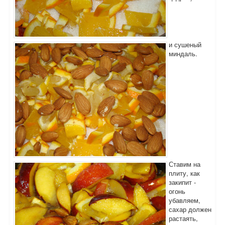
и сушеный
миндаль.
Ставим на
плиту, как
закипит -
огонь
убавляем,
сахар должен
растаять,