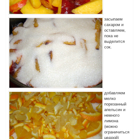
засыпаем
сахаром и
оставляем,
пока не
выделится
сок.
добавляем
мелко
порезанный
апельсин и
немного
лимона
(можно
ограничиться
цедрой)