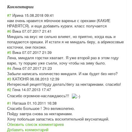
Комментарии
#7
Ирина
15.08.2018 09:41
нам очень нравится яблочное варенье с орехами (КАКИЕ
НРАВЯТСЯ). и еще добавить кураги. класс получается
#6
Вика
07.07.2017 21:41
Миндаль на вкус не сильно влияет, но приятно, когда ешь и
попадаются орешки. И кстати я не миндаль беру, а абрикосовые
косточки, они похожи.
#5
Вика
07.07.2017 21:39
Лена, миндаля горстки хватает. Я уже второй раз в этом году
варю, ту порцию уже съели, хочу чтобы на зиму было.
#4
Лена
07.07.2017 21:23
Забыли написать количество миндаля. И как будет без него?
#3
КАТЮНЯ
06.08.2013 12:39
Интересный рецепт!буду делать!бегу за нектаринами. спасибо!
#2
Гена
14.07.2013 17:47
Спасибо огромное-наслаж
даюсь!!!
#1
Наташа
01.10.2011 16:38
Спасибо Большое ! Это великолепно.
Пойду завтра снова за нектаринами.
Хочу побольше запастись восхитительной вкуснатищей.
Обновить список комментариев
Добавить комментарий