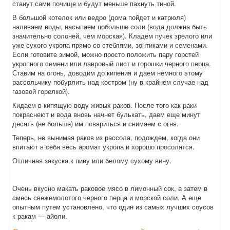
станут сами почище и будут меньше пахнуть тиной.
В большой котелок или ведро (дома пойдет и катрюля)
наливаем воды, насыпаем побольше соли (вода должна быть
значительно солоней, чем морская). Кладем пучек зрелого или
уже сухого укропа прямо со стеблями, зонтиками и семенами.
Если готовите зимой, можно просто положить пару горстей
укропного семени или лавровый лист и горошки черного перца.
Ставим на огонь, доводим до кипения и даем немного этому
рассольчику побурлить над костром (ну в крайнем случае над
газовой горелкой).
Кидаем в кипящую воду живых раков. После того как раки
покраснеют и вода вновь начнет булькать, даем еще минут
десять (не больше) им повариться и снимаем с огня.
Теперь, не вынимая раков из рассола, подождем, когда они
впитают в себя весь аромат укропа и хорошо просолятся.
Отличная закуска к пиву или белому сухому вину.
Очень вкусно макать раковое мясо в лимонный сок, а затем в
смесь свежемолотого черного перца и морской соли. А еще
опытным путем установлено, что один из самых лучших соусов
к ракам — айоли.