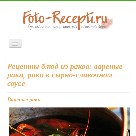
Включить/
выключить
навигацию
Главная
Первые блюда
Вторые блюда
Закуски
Рецепты блюд из раков: вареные
Десерты
Выпечка
Напитки
Консервирование
раки, раки в сырно-сливочном
Форум
соусе
Вареные раки