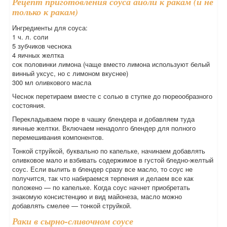
Рецепт приготовления соуса айоли к ракам (и не
только к ракам)
Ингредиенты для соуса:
1 ч. л. соли
5 зубчиков чеснока
4 яичных желтка
сок половинки лимона (чаще вместо лимона используют белый
винный уксус, но с лимоном вкуснее)
300 мл оливкового масла
Чеснок перетираем вместе с солью в ступке до пюреообразного
состояния.
Перекладываем пюре в чашку блендера и добавляем туда
яичные желтки. Включаем ненадолго блендер для полного
перемешивания компонентов.
Тонкой струйкой, буквально по капельке, начинаем добавлять
оливковое мало и взбивать содержимое в густой бледно-желтый
соус. Если вылить в блендер сразу все масло, то соус не
получится, так что набираемся терпения и делаем все как
положено — по капельке. Когда соус начнет приобретать
знакомую консистенцию и вид майонеза, масло можно
добавлять смелее — тонкой струйкой.
Раки в сырно-сливочном соусе