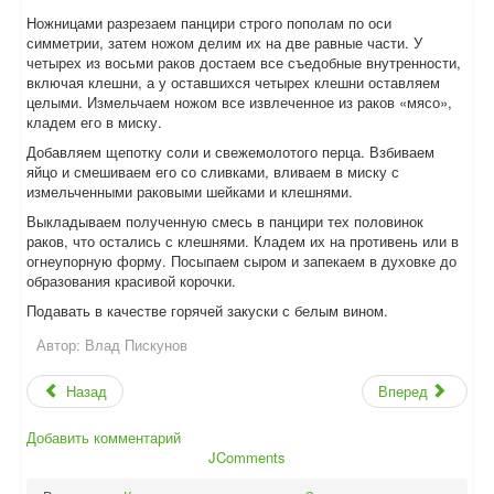
Ножницами разрезаем панцири строго пополам по оси
симметрии, затем ножом делим их на две равные части. У
четырех из восьми раков достаем все съедобные внутренности,
включая клешни, а у оставшихся четырех клешни оставляем
целыми. Измельчаем ножом все извлеченное из раков «мясо»,
кладем его в миску.
Добавляем щепотку соли и свежемолотого перца. Взбиваем
яйцо и смешиваем его со сливками, вливаем в миску с
измельченными раковыми шейками и клешнями.
Выкладываем полученную смесь в панцири тех половинок
раков, что остались с клешнями. Кладем их на противень или в
огнеупорную форму. Посыпаем сыром и запекаем в духовке до
образования красивой корочки.
Подавать в качестве горячей закуски с белым вином.
Автор:
Влад Пискунов
Назад
Вперед
Добавить комментарий
JComments