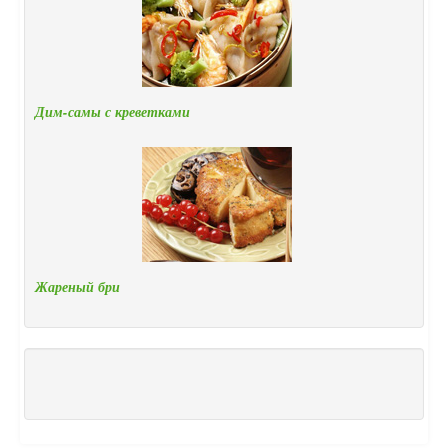
Дим-самы с креветками
Жареный бри