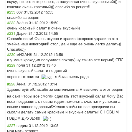
вкусу, ничего интересного, а получился очень вкусненький))) и
конечно очень красивый))) спасибо за рецепт!!
#233
007
31.12.2012 15:55
спасибо за рецепт
#232
Алёна
31.12.2012 15:50
очень красивый салат и очень вкусный))
#231
Дария
31.12.2012 14:55
Спасибо всем! Очень вкусно и красиво))хорошо украсила эта
змейка наш новогодний стол, да и еще ее очень легко делать))
Спасибо:))
#230
мИХАИЛ
31.12.2012 13:59
а у меня крокодил получился походу) ну так-то все норма!) СПС
#229
поля
31.12.2012 13:40
очень вкусный салат и не долгий
хорошо готовится
я была очень рада
#228
Анна.
31.12.2012 13:14
Здравствуйте!Сп
асибо за комплименты!Я выложила этот рецепт
на сайт чтобы все смогли сделать этот вкусный салат.Хочу Вас
всех поздравить с новым годом,пожелать счастья и успехов а
самое главное здоровья!Желаю чтобы на все праздники вы
смогли делать самые красивые и вкусные салаты! С НОВЫМ
ГОДОМ,ДРУЗЬЯ!!!
#227
вадим
31.12.2012 13:08
моя мать готовит