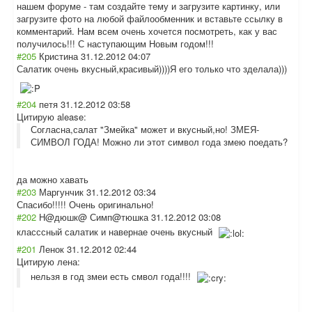
нашем форуме - там создайте тему и загрузите картинку, или
загрузите фото на любой файлообменник и вставьте ссылку в
комментарий. Нам всем очень хочется посмотреть, как у вас
получилось!!! С наступающим Новым годом!!!
#205
Кристина
31.12.2012 04:07
Салатик очень вкусный,красивы
й))))Я его только что зделала)))
#204
петя
31.12.2012 03:58
Цитирую alease:
Согласна,салат "Змейка" может и вкусный,но! ЗМЕЯ-
СИМВОЛ ГОДА! Можно ли этот символ года змею поедать?
да можно хавать
#203
Маргунчик
31.12.2012 03:34
Спасибо!!!!! Очень оригинально!
#202
Н@дюшк@ Симп@тюшка
31.12.2012 03:08
класссный салатик и навернае очень вкусный
#201
Ленок
31.12.2012 02:44
Цитирую лена:
нельзя в год змеи есть смвол года!!!!