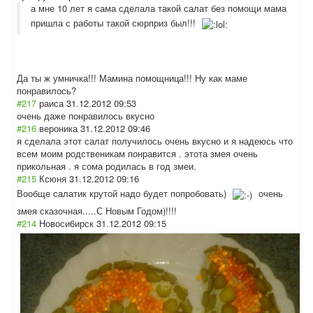
а мне 10 лет я сама сделала такой салат без помощи мама
пришла с работы такой сюрприз был!!!
Да ты ж умничка!!! Мамина помощница!!! Ну как маме
понравилось?
#217
раиса
31.12.2012 09:53
очень даже понравилось вкусно
#216
вероника
31.12.2012 09:46
я сделала этот салат получилось очень вкусно и я надеюсь что
всем моим родственикам понравится . этота змея очень
прикольная . я сома родилась в год змеи.
#215
Ксюня
31.12.2012 09:16
Вообще салатик крутой надо будет попробовать)
очень
змея сказочная.....С Новым Годом)!!!!
#214
Новоси6ирск
31.12.2012 09:15