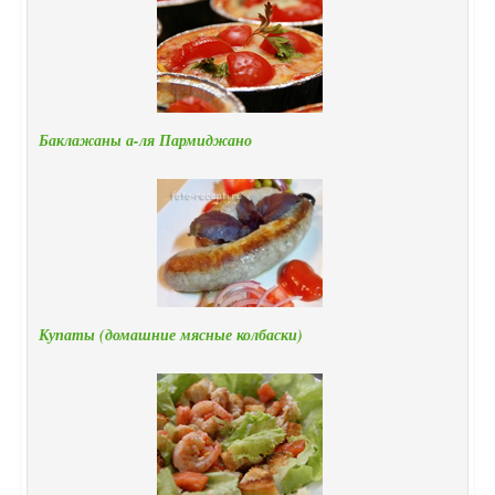
Баклажаны а-ля Пармиджано
Купаты (домашние мясные колбаски)