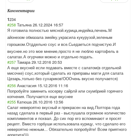
Комментарии
1
2
3
4
#258
Татьяна
26.12.2024 16:57
Я готовила полностью мясной.курица,и
ндейка,печень.М
айонезом обмазала змейку,украсила кукурузой,зелен
ым
горошком.Отддел
ьно соус и все.Сьедаеться подчистую.И
вкуснее.но это мое мнение,просто я не люблю картофель в
салатах.А огурчики можно и отдельно подать.
#257
Тамара
29.12.2016 20:53
А еще вкусней если подавать вместе с салатом(в отдельной
мисочке) соус,который сделать из приправы магги для салата
Цезарь,только без сухариков!ОООче
нь вкусно получается)
#256
Анастасия
15.12.2016 11:16
Попробуйте заменить косерву сайрлй или скумбрией горячего
копчения. Получается еще вкуснее
#255
Катюша
26.10.2016 13:56
Салат невероятно вкусный и прекрасен на вид.Полтора года
назад сделала в первый раз - выслушала огромное количество
комплиментов и похвал. До сих пор его вспоминают и просят
рецепт. Вместо горбуши использовала курицу, что сделало его
невероятно нежным... Обязательно попробуйте! Всем приятного
аппетита!)))