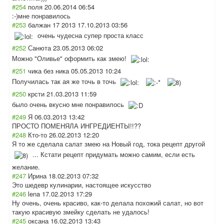
#254
поля
20.06.2014 06:54
:-)мне понравилось
#253
балжан 17 2013
17.10.2013 03:56
очень чудесна супер проста класс
#252
Санюта
23.05.2013 06:02
Можно "Оливье" оформить как змею!
#251
чика без ника
05.05.2013 10:24
Получилась так ая же точь в точь
#250
крсти
21.03.2013 11:59
было очень вкусно мне понравилось
#249
Я
06.03.2013 13:42
ПРОСТО ПОМЕНЯЛА ИНГРЕДИЕНТЫ!!??
#248
Кто-то
26.02.2013 12:20
Я то же сделала салат змею на Новый год, тока рецепт другой
... Кстати рецепт придумать можно самим, если есть
желание.
#247
Ирина
18.02.2013 07:32
Это шедевр кулинарии, настоящее искусство
#246
lena
17.02.2013 17:29
Ну очень, очень красиво, как-то делала похожий салат, но вот
такую красивую змейку сделать не удалось!
#245
оксана
16.02.2013 13:43