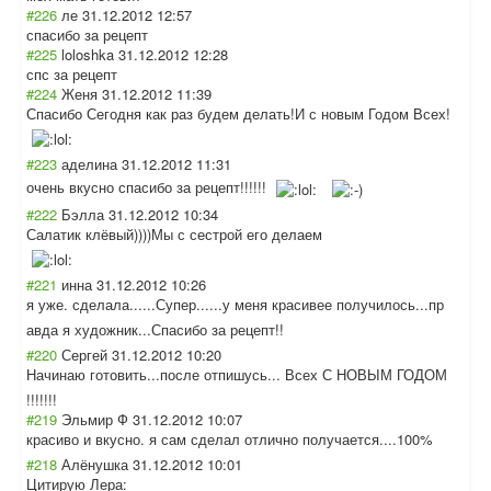
#226
ле
31.12.2012 12:57
спасибо за рецепт
#225
loloshka
31.12.2012 12:28
спс за рецепт
#224
Женя
31.12.2012 11:39
Спасибо Сегодня как раз будем делать!И с новым Годом Всех!
#223
аделина
31.12.2012 11:31
очень вкусно спасибо за рецепт!!!!!!
#222
Бэлла
31.12.2012 10:34
Салатик клёвый))))Мы с сестрой его делаем
#221
инна
31.12.2012 10:26
я уже. сделала......Су
пер......у меня красивее получилось...пр
авда я художник...Спас
ибо за рецепт!!
#220
Сергей
31.12.2012 10:20
Начинаю готовить...посл
е отпишусь... Всех С НОВЫМ ГОДОМ
!!!!!!!
#219
Эльмир Ф
31.12.2012 10:07
красиво и вкусно. я сам сделал отлично получается....1
00%
#218
Алёнушка
31.12.2012 10:01
Цитирую Лера: