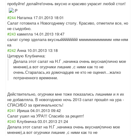
пробуйте! делайте!очень вкусно и красиво украсит любой стол!
#244
Наталка
17.01.2013 18:01
Салат готовила к Новогоднему столу. Красиво, отметили все, но
не съедобно.
#243
камилла
14.01.2013 19:47
салат супер зделала вкусныйййййййй мммммммммммм ням-ням
ка
#242
Анна
10.01.2013 13:18
Цитирую Клубничка:
Делала этот салат на Н.Г ,начинка очень вкусная(лично мое
мнение),а вот огурчики лишние ,с ними как то не
очень.Старалась,из домочадцев не кто не оценил...жалко
потраченного временни.
Действительно, огурчики мне тоже показались лишними и я их
не добавляла. В новогоднюю ночь 2013 салат прошёл на ура -
СПАСИБО за оригинальность!
#241
Ириша
04.01.2013 09:42
Салат ушел на УРА!!! Спасибо за рецепт!
#240
Клубничка
03.01.2013 21:24
Делала этот салат на Н.Г ,начинка очень вкусная(лично мое
мнение),а вот огурчики лишние ,с ними как то не