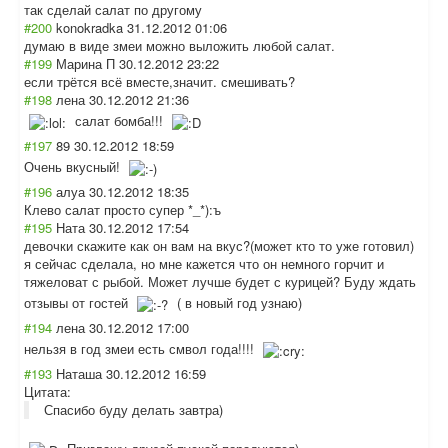
так сделай салат по другому
#200
konokradka
31.12.2012 01:06
думаю в виде змеи можно выложить любой салат.
#199
Марина П
30.12.2012 23:22
если трётся всё вместе,значит. смешивать?
#198
лена
30.12.2012 21:36
салат бомба!!!
#197
89
30.12.2012 18:59
Очень вкусный!
#196
алуа
30.12.2012 18:35
Клево салат просто супер *_*):ъ
#195
Ната
30.12.2012 17:54
девочки скажите как он вам на вкус?(может кто то уже готовил)
я сейчас сделала, но мне кажется что он немного горчит и
тяжеловат с рыбой. Может лучше будет с курицей? Буду ждать
отзывы от гостей
( в новый год узнаю)
#194
лена
30.12.2012 17:00
нельзя в год змеи есть смвол года!!!!
#193
Наташа
30.12.2012 16:59
Цитата:
Спасибо буду делать завтра)