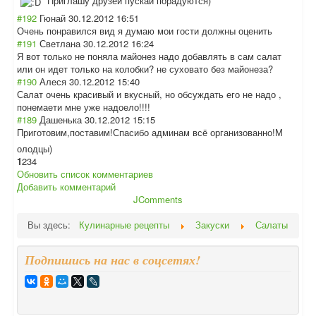
Приглашу друзей пускай порадуются)
#192
Гюнай
30.12.2012 16:51
Очень понравился вид я думаю мои гости должны оценить
#191
Светлана
30.12.2012 16:24
Я вот только не поняла майонез надо добавлять в сам салат
или он идет только на колобки? не суховато без майонеза?
#190
Алеся
30.12.2012 15:40
Салат очень красивый и вкусный, но обсуждать его не надо ,
понемаети мне уже надоело!!!!
#189
Дашенька
30.12.2012 15:15
Приготовим,пост
авим!Спасибо админам всё организованно!М
олодцы)
1
2
3
4
Обновить список комментариев
Добавить комментарий
JComments
Вы здесь:
Кулинарные рецепты
Закуски
Салаты
Подпишись на нас в соцсетях!