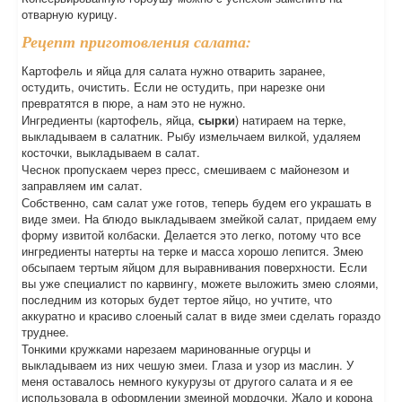
отварную курицу.
Рецепт приготовления салата:
Картофель и яйца для салата нужно отварить заранее,
остудить, очистить. Если не остудить, при нарезке они
превратятся в пюре, а нам это не нужно.
Ингредиенты (картофель, яйца,
сырки
) натираем на терке,
выкладываем в салатник. Рыбу измельчаем вилкой, удаляем
косточки, выкладываем в салат.
Чеснок пропускаем через пресс, смешиваем с майонезом и
заправляем им салат.
Собственно, сам салат уже готов, теперь будем его украшать в
виде змеи. На блюдо выкладываем змейкой салат, придаем ему
форму извитой колбаски. Делается это легко, потому что все
ингредиенты натерты на терке и масса хорошо лепится. Змею
обсыпаем тертым яйцом для выравнивания поверхности. Если
вы уже специалист по карвингу, можете выложить змею слоями,
последним из которых будет тертое яйцо, но учтите, что
аккуратно и красиво слоеный салат в виде змеи сделать гораздо
труднее.
Тонкими кружками нарезаем маринованные огурцы и
выкладываем из них чешую змеи. Глаза и узор из маслин. У
меня оставалось немного кукурузы от другого салата и я ее
использовала в оформлении змеиной мордочки. Жало и корона