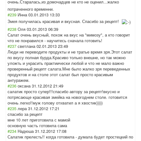
очень.Старалась
,из домочадцев не кто не оценил...жалко
потраченного временни.
#239
Инна
03.01.2013 13:33
Змея получилась красивая и вкусная. Спасибо за рецепт!
#238
Оля
03.01.2013 06:39
Салат очень вкусный, похож на вкус на "мимозу", а кто говорит
что не понравился - научитесь сначала готовить!
#237
светлана
02.01.2013 23:49
Люди не переводите продукты и не тратье время зря.Этот салат
по вкусу полная бурда.Красиво только внешне, но так можно
уложть и украсить практиически любой и что не мало важно
проверенный рецепт салата.Мне было жалко зря переведенных
продуктов и на столе этот салат был просто красивым
антуражем.
#236
оксана
31.12.2012 21:49
салатик просто супер!!!спасибо автору за рецепт!вкусно и
потрясающе красивая змейка на новогоднем столе. готовится
очень легко!!муж голову отхватил а я хвостик)))))
#235
лера
31.12.2012 17:21
спасибо за рецепт
мне 10 лет приготовила с мамой
основную часть готовила сама
#234
Надюша
31.12.2012 17:08
Салатик прелесть!! когда готовила - думала будет простецкий по