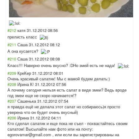
#212
катя
31.12.2012 08:56
прелисть класс
#211
Саша
31.12.2012 08:12
А она кусается?
#210
Саша
31.12.2012 08:08
Класс!!! Наверно очень вкусно? :DНо змей есть не нада!
#209
КреКер
31.12.2012 08:01
Очень красивый салатик! Мы с мамой будем делать:)
#208
Ирина К!
31.12.2012 07:56
А почему сегодня нельзя есть салат в виде змеи? Ведь вроде
год змеи еще не скоро начинается!?
#207
Сашенька
31.12.2012 07:54
я правда ещё не делала этот салат но собираюсь)я просто
уверена что он будет очень вкусный)
#206
Ирина
31.12.2012 04:11
Кто сделал салатик и еще пока не съел - похвастайтесь своим
салатом! Высылайте нам фото или на почту:
egorovamar@gmail.com , или если вы зарегистрирован
ы на