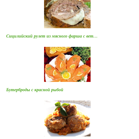
Сицилийский рулет из мясного фарша с вет…
Бутерброды с красной рыбой