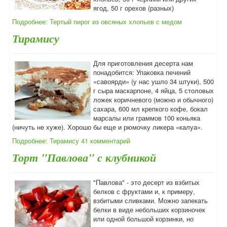
ягод, 50 г орехов (разных)
Подробнее: Тертый пирог из овсяных хлопьев с медом
Тирамису
Для приготовления десерта нам
понадобится: Упаковка печений
«савоярди» (у нас ушло 34 штуки), 500
г сыра маскарпоне, 4 яйца, 5 столовых
ложек коричневого (можно и обычного)
сахара, 600 мл крепкого кофе, бокал
марсалы или граммов 100 коньяка
(ничуть не хуже). Хорошо бы еще и рюмочку ликера «калуа».
Подробнее: Тирамису
41 комментарий
Торт "Павлова" с клубникой
"Павлова" - это десерт из взбитых
белков с фруктами и, к примеру,
взбитыми сливками. Можно запекать
белки в виде небольших корзиночек
или одной большой корзинки, но