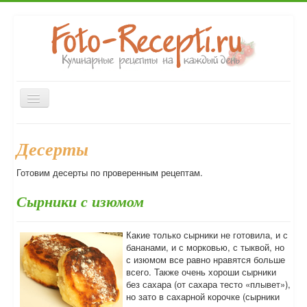
Включить/
выключить
навигацию
Главная
Закуски
Первые блюда
Вторые блюда
Десерты
Выпечка
Напитки
Консервирование
Десерты
Готовим десерты по проверенным рецептам.
Форум
Сырники с изюмом
Какие только сырники не готовила, и с
бананами, и с морковью, с тыквой, но
с изюмом все равно нравятся больше
всего. Также очень хороши сырники
без сахара (от сахара тесто «плывет»),
но зато в сахарной корочке (сырники