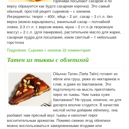
горячими посыпают сахаром и по
верху образуется как будто сахарная корочка). Это самый
обычный, простой рецепт сырников – с изюмом.
Ингредиенты: творог – 400г, яйца – 2 шт, сахар – 3 ст.л. без
верха (можно варьировать), ванильный сахар – полчайной
ложки, 2-3 ст.л. с верхом манки, мука – 2 ст.л.(в творожную
массу) + 2 с.л. (для панировки), растительное масло для жарки,
сахарная пудра для посыпания, изюм светлый – 1 небольшая
горсточка
Подробнее: Сырники с изюмом
22 комментария
Татен из тыквы с облепихой
Обычно Татен (Tarte Tatin) готовят из
яблок или груш, реже из нектаринов и
слив, и даже из баклажанов. Это
подтолкнуло на мысль приготовить
пирог из тыквы. Чем тыква хуже
баклажана? Не груша, конечно, но для
десерта вполне сгодится. В качестве
кислой нотки добавим облепиху, она
разбавит нам пресный вкус тыквы и наполнит пирог
восхитительным ароматом. Помимо свежих ягод облепихи
можно воспользоваться замороженными ягодами или