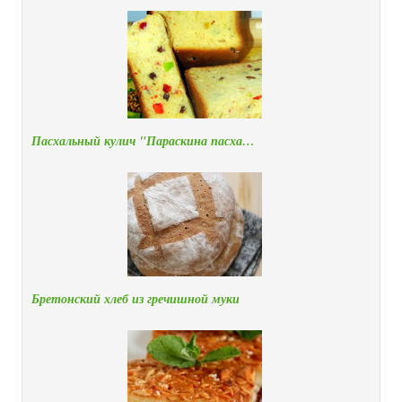
Пасхальный кулич "Параскина пасха…
Бретонский хлеб из гречишной муки