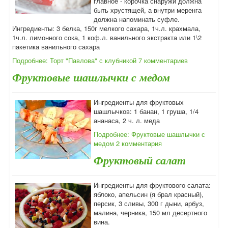
главное - корочка снаружи должна
быть хрустящей, а внутри меренга
должна напоминать суфле.
Ингредиенты: 3 белка, 150г мелкого сахара, 1ч.л. крахмала,
1ч.л. лимонного сока, 1 коф.л. ванильного экстракта или 1\2
пакетика ванильного сахара
Подробнее: Торт "Павлова" с клубникой
7 комментариев
Фруктовые шашлычки с медом
Ингредиенты для фруктовых
шашлычков: 1 банан, 1 груша, 1/4
ананаса, 2 ч. л. меда
Подробнее: Фруктовые шашлычки с
медом
2 комментария
Фруктовый салат
Ингредиенты для фруктового салата:
яблоко, апельсин (я брал красный),
персик, 3 сливы, 300 г дыни, арбуз,
малина, черника, 150 мл десертного
вина.