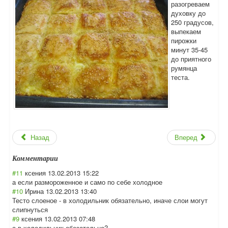
разогреваем
духовку до
250 градусов,
выпекаем
пирожки
минут 35-45
до приятного
румянца
теста.
Назад
Вперед
Комментарии
#11
ксения
13.02.2013 15:22
а если размороженное и само по себе холодное
#10
Ирина
13.02.2013 13:40
Тесто слоеное - в холодильник обязательно, иначе слои могут
слипнуться
#9
ксения
13.02.2013 07:48
а в холодильник обезательно?