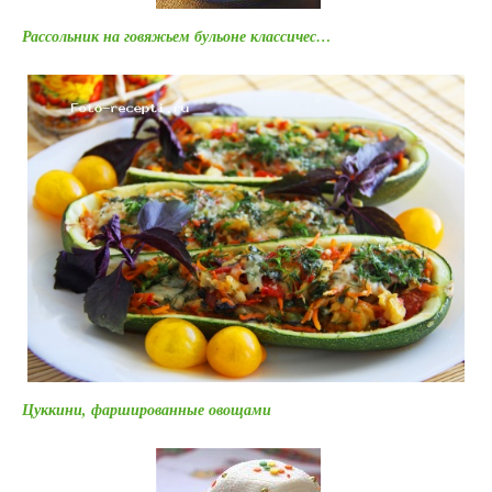
Рассольник на говяжьем бульоне классичес…
Цуккини, фаршированные овощами