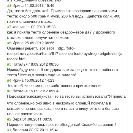
#8
Ирина
11.02.2013 15:49
Да, тесто без дрожжей. Примерные пропорции на килограмм
теста: около 500 грамм муки, 200 мл воды, щепотка соли, 400
грамм сливочного масла
#7
ксения
11.02.2013 15:28
как я поняла тесто слоенное бездрожевое да? у дрожевого
столько слоев получится не может
#6
Ирина
25.09.2012 06:56
Обычный рецепт, вот этот: http://foto-
recepti.ru/vypechka/testo/517-sloenoe-testo-bystrogo-prigotovlenija-
recept.html
#5
Наталья
18.09.2012 08:36
Ирина,буду очень благодарна вам за рецепт этого слоённого
теста.Честно,я такого ещё не видела!
#4
Ирина
15.09.2012 14:23
Тесто обычное слоеное собственного приготовления
#3
Наталья
15.09.2012 09:04
Подскажите,пожа
луйста,что за тесто вы использовали?Я поняла
что слоёное,но оно явно в несколько слоёв.Я покупала в
магазине,но оно раскатанное в пласт,и пишут,что его больше
нельзя раскатывать.
#2
Вера
01.08.2011 08:58
Пирожки получились просто объеденье! Спасибо за рецепт!
#1
Валерия
22.07.2011 16:41