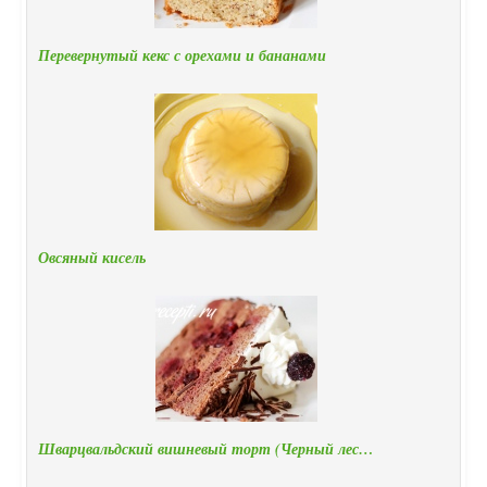
Перевернутый кекс с орехами и бананами
Овсяный кисель
Шварцвальдский вишневый торт (Черный лес…