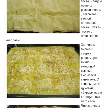
теста, кладём
начинку,
разравниваем
, закрываем
второй
половиной
теста. Режем
тесто с
начинкой на
квадраты.
Заливаем
пирожки
сверху
равномерно
яично-
молочной
смесью.
Посыпаем
кунжутом. И
теперь вместо
духовки,
убираем всё в
холодильник
на 2 часа.
Через 2 часа