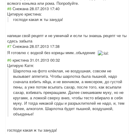
всякого коньяка или рома. Попробуйте.
#8
Снежана
28.07.2013 17:40
Цитирую кристина:
господи какая ж ты зануда!
напиши свой рецепт и не умничай и если ты знаешь рецепт че ты
сдесь забыла
#7
Снежана
28.07.2013 17:38
Я готовлю с водкой без корицы ммм..обьядение
#6
кристина
31.01.2013 00:32
Цитирую Катя:
Шарлотка на фото клёклая, не воздушная, совсем не
вызывает аппетита. Чтобы шарлотка была пышной, надо
сначала взбить яйца, и не венчиком, а миксером, до густой
пены, а уже потом всыпать сахар, после того, как всыпали
сахар, взбивать прекращаем. Далее смешиваем муку, но не
кругами, а ложкой сверху вниз, чтобы тесто вбирало в себя
муку. И тогда никакой срды и разрыхлителей не надо, и, тем
более, алкоголя. Шарлотка будет пышной, воздушной,
объеденье!
господи какая ж ты зануда!