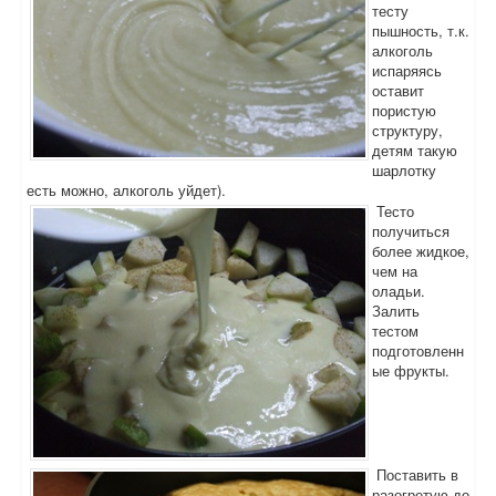
тесту
пышность, т.к.
алкоголь
испаряясь
оставит
пористую
структуру,
детям такую
шарлотку
есть можно, алкоголь уйдет).
Тесто
получиться
более жидкое,
чем на
оладьи.
Залить
тестом
подготовленн
ые фрукты.
Поставить в
разогретую до