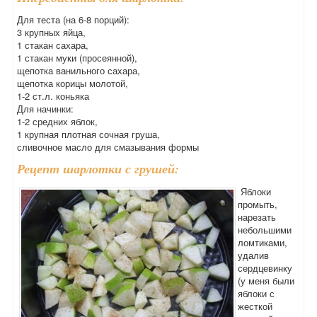
Для теста (на 6-8 порций):
3 крупных яйца,
1 стакан сахара,
1 стакан муки (просеянной),
щепотка ванильного сахара,
щепотка корицы молотой,
1-2 ст.л. коньяка
Для начинки:
1-2 средних яблок,
1 крупная плотная сочная груша,
сливочное масло для смазывания формы
Рецепт шарлотки с грушей:
Яблоки
промыть,
нарезать
небольшими
ломтиками,
удалив
сердцевинку
(у меня были
яблоки с
жесткой