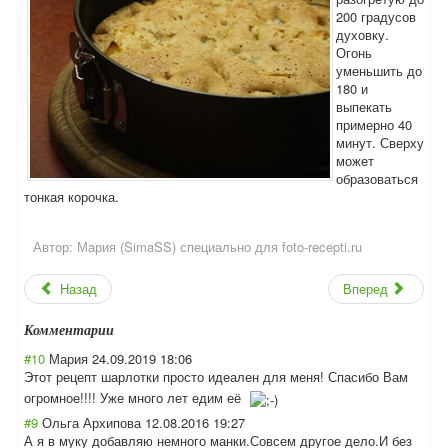
200 градусов
духовку.
Огонь
уменьшить до
180 и
выпекать
примерно 40
минут. Сверху
может
образоваться
тонкая корочка.
Автор:
Мария (SimaSS) специально для foto-recepti.ru
Назад
Вперед
Комментарии
#10
Мария
24.09.2019 18:06
Этот рецепт шарлотки просто идеален для меня! Спасибо Вам
огромное!!!! Уже много лет едим её
#9
Ольга Архипова
12.08.2016 19:27
А я в муку добавляю немного манки.Совсем другое дело.И без