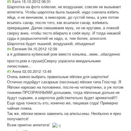
#5
Катя
15.10.2012 06:31
Шарлотка на фото клёклая, не воздушная, совсем не вызывает
аппетита. Чтобы шарлотка была пышной, надо сначала взбить
яйца, и не венчиком, а миксером, до густой пены, а уже потом
всыпать сахар, после того, как всыпали сахар, взбивать
прекращаем. Далее смешиваем муку, но не кругами, а ложкой
сверху вниз, чтобы тесто вбирало в себя муку. И тогда никакой
срды и разрыхлителей не надо, и, тем более, алкоголя.
Шарлотка будет пышной, воздушной, объеденье!
#4
Евгения
04.10.2012 12:39
а я добавила кубинский ром вместо коньяка...ммм..
.обалденно
просто,ром и груши))Сверху украсила миндальными
лепестками...
#3
Анна
02.03.2012 13:45
Очень важно выбрать правильные яблоки для шарлотки!
Отлично подойдут сахарные (песочные) яблоки типа Глостер. Я
Яблоки нарезаю на половинки, после-на четвертинки, а уж потом
тонкими ПРОЗРАЧНЫМИ дольками, тогда яблочные дольки не
будут сырыми, а шарлотка действительно будет ароматной!!!
Еще одна тонкость-это, конечно же, пищевая сода! Примерно
чайная ложка.
Так же, яблоки можно заменить на апельсины. Необычно и ярко
получается!
Всем приятно аппетита!