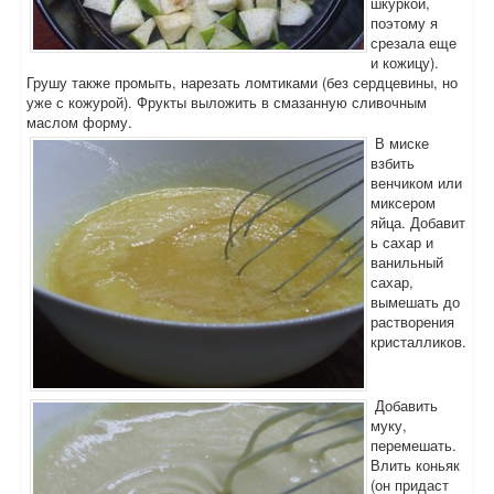
шкуркой,
поэтому я
срезала еще
и кожицу).
Грушу также промыть, нарезать ломтиками (без сердцевины, но
уже с кожурой). Фрукты выложить в смазанную сливочным
маслом форму.
В миске
взбить
венчиком или
миксером
яйца. Добавит
ь сахар и
ванильный
сахар,
вымешать до
растворения
кристалликов.
Добавить
муку,
перемешать.
Влить коньяк
(он придаст