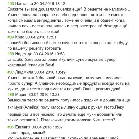
#90
Настасья
30.04.2016 18:12
Скажите вы все добавляли белки ещё? В рецепте не написано ...
У меня сначала опара не особо поднялась, потом все вместе
когда смешала ингредиенты , тоже не очень( и в общем когда
начала печь слегка поднялись и все( расстроена! Никогда ещё
такого не было с выпечкой!
#89
Крис
30.04.2016 17:31
спасибо большоооое! самое вкусное тесто! теперь только буду
по вашему рецепту готовить
#88
Надежда
30.04.2016 13:58
Спасибо большое за рецепт!куличи супер вкусные супер
красивые!!!спас
ибо Вам!
#87
Людмила
30.04.2016 13:49
У меня не такой большой опыт выпечки, но кулич получился
просто супер! А главное, необходимые продукты всегда есть на
кухне, да и тесто поднимается на ура!) Очень рекомендую!
#86
Мария
30.04.2016 13:28
Замесила тесто по рецепту,получил
ось жидким,я добавила еще
1кг муки(Алейка),по
лучилось липнующим к рукам тесто.Пеку
первый раз и вот незнаю что делать,еще муки добавить или
таким оставить?..Подс
кажите,каким должно быть тесто?
#85
Евгения
30.04.2016 13:07
всех с праздником!!!
кто уже испёк,на 180 градусов ,сколько по времени ушло?