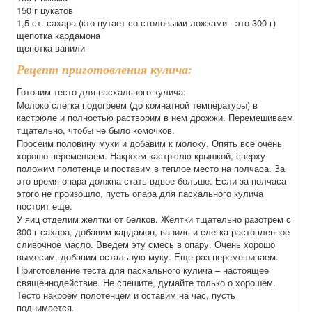
150 г цукатов
1,5 ст. сахара (кто путает со столовыми ложками - это 300 г)
щепотка кардамона
щепотка ванили
Рецепт приготовления кулича:
Готовим тесто для пасхального кулича:
Молоко слегка подогреем (до комнатной температуры) в
кастрюле и полностью растворим в нем дрожжи. Перемешиваем
тщательно, чтобы не было комочков.
Просеим половину муки и добавим к молоку. Опять все очень
хорошо перемешаем. Накроем кастрюлю крышкой, сверху
положим полотенце и поставим в теплое место на полчаса. За
это время опара должна стать вдвое больше. Если за полчаса
этого не произошло, пусть опара для пасхального кулича
постоит еще.
У яиц отделим желтки от белков. Желтки тщательно разотрем с
300 г сахара, добавим кардамон, ваниль и слегка растопленное
сливочное масло. Введем эту смесь в опару. Очень хорошо
вымесим, добавим остальную муку. Еще раз перемешиваем.
Приготовление теста для пасхального кулича – настоящее
священнодействие. Не спешите, думайте только о хорошем.
Тесто накроем полотенцем и оставим на час, пусть
поднимается.