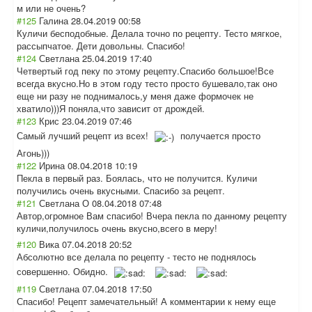
м или не очень?
#125
Галина
28.04.2019 00:58
Куличи бесподобные. Делала точно по рецепту. Тесто мягкое,
рассыпчатое. Дети довольны. Спасибо!
#124
Светлана
25.04.2019 17:40
Четвертый год пеку по этому рецепту.Спасибо большое!Все
всегда вкусно.Но в этом году тесто просто бушевало,так оно
еще ни разу не поднималось,у меня даже формочек не
хватило)))Я поняла,что зависит от дрождей.
#123
Крис
23.04.2019 07:46
Самый лучший рецепт из всех!
получается просто
Агонь)))
#122
Ирина
08.04.2018 10:19
Пекла в первый раз. Боялась, что не получится. Куличи
получились очень вкусными. Спасибо за рецепт.
#121
Светлана О
08.04.2018 07:48
Автор,огромное Вам спасибо! Вчера пекла по данному рецепту
куличи,получило
сь очень вкусно,всего в меру!
#120
Вика
07.04.2018 20:52
Абсолютно все делала по рецепту - тесто не поднялось
совершенно. Обидно.
#119
Светлана
07.04.2018 17:50
Спасибо! Рецепт замечательный! А комментарии к нему еще