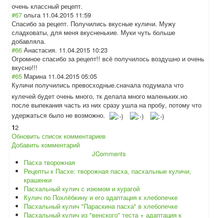
очень классный рецепт.
#67
ольга
11.04.2015 11:59
Спасибо за рецепт. Получились вкусные куличи. Мужу
сладковаты, для меня вкусненькие. Муки чуть больше
добавляла.
#66
Анастасия.
11.04.2015 10:23
Огромное спасибо за рецепт!! всё получилось воздушно и очень
вкусно!!!
#65
Марина
11.04.2015 05:05
Куличи получились превосходные.сн
ачала подумала что
кулечей будет очень много, тк делала много маленьких.но
после выпекания часть из них сразу ушла на пробу, потому что
удержаться было не возможно.
1
2
Обновить список комментариев
Добавить комментарий
JComments
Пасха творожная
Рецепты к Пасхе: творожная пасха, пасхальные куличи,
крашенки
Пасхальный кулич с изюмом и курагой
Кулич по Похлёбкину и его адаптация к хлебопечке
Пасхальный кулич "Параскина пасха" в хлебопечке
Пасхальный кулич из "венского" теста + адаптация к