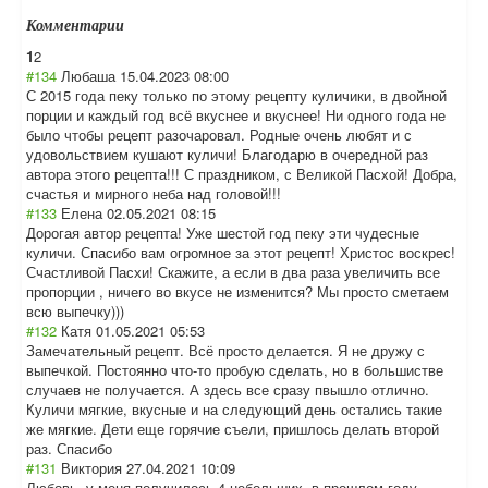
Комментарии
1
2
#134
Любаша
15.04.2023 08:00
С 2015 года пеку только по этому рецепту куличики, в двойной
порции и каждый год всё вкуснее и вкуснее! Ни одного года не
было чтобы рецепт разочаровал. Родные очень любят и с
удовольствием кушают куличи! Благодарю в очередной раз
автора этого рецепта!!! С праздником, с Великой Пасхой! Добра,
счастья и мирного неба над головой!!!
#133
Елена
02.05.2021 08:15
Дорогая автор рецепта! Уже шестой год пеку эти чудесные
куличи. Спасибо вам огромное за этот рецепт! Христос воскрес!
Счастливой Пасхи! Скажите, а если в два раза увеличить все
пропорции , ничего во вкусе не изменится? Мы просто сметаем
всю выпечку)))
#132
Катя
01.05.2021 05:53
Замечательный рецепт. Всё просто делается. Я не дружу с
выпечкой. Постоянно что-то пробую сделать, но в большистве
случаев не получается. А здесь все сразу пвышло отлично.
Куличи мягкие, вкусные и на следующий день остались такие
же мягкие. Дети еще горячие съели, пришлось делать второй
раз. Спасибо
#131
Виктория
27.04.2021 10:09
Любовь, у меня получилось 4 небольших, в прошлом году