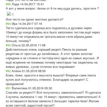
#95
Лада
14.04.2017 15:41
А вот у меня вопрос: белки от 6-ти яиц куда делись, простите ?
Или тесто на одних желтках делается?
#94
Ира
14.04.2017 07:16
Тесто сделала,все хорошо,все поднялось,в духовке через
10минут до конца формы все было заполнено тестом,ещё через
10 минут-не открывала,не трогала,маски сели в2раза,даже
больше, почему?
#93
Ольга
22.05.2016 11:08
Действительно очень хороший рецепт.Пекла по разным
рецептам от простых до затейливых. А этот прямо золотая
середина и не сложно и тесто(кулич) одно из самых вкусных. И
ещё искренне не понимаю почему некоторые так зациклены на
живых дрожжах, сухие отлично все поднимают
#92
Алёна
01.05.2016 08:50
Боже, боже, красота и вкуснота вышла!! Впервые сама пекла
кулич всё получилось отменно. Благодарю за рецепт! С
праздниклм!
#91
Валентина
01.05.2016 05:30
Спасибо за рецепт!!! Всё получилось замечательно!!! Я сделала
3 кулича, выпекала 1 час 10 минут, пропеклось замечательно! А
из оставшихся белков напекла 2 больших тарелки безе! Желаю
всем светлой, радостной пасхи!!!