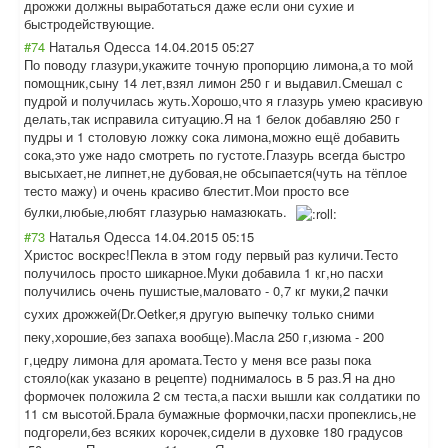
дрожжи должны выработаться даже если они сухие и
быстродействующ
ие.
#74
Наталья Одесса
14.04.2015 05:27
По поводу глазури,укажите точную пропорцию лимона,а то мой
помощник,сыну 14 лет,взял лимон 250 г и выдавил.Смешал с
пудрой и получилась жуть.Хорошо,что я глазурь умею красивую
делать,так исправила ситуацию.Я на 1 белок добавляю 250 г
пудры и 1 столовую ложку сока лимона,можно ещё добавить
сока,это уже надо смотреть по густоте.Глазурь всегда быстро
высыхает,не липнет,не дубовая,не обсыпается(чуть на тёплое
тесто мажу) и очень красиво блестит.Мои просто все
булки,любые,люб
ят глазурью намазюкать.
#73
Наталья Одесса
14.04.2015 05:15
Христос воскрес!Пекла в этом году первый раз куличи.Тесто
получилось просто шикарное.Муки добавила 1 кг,но пасхи
получились очень пушистые,малова
то - 0,7 кг муки,2 пачки
сухих дрожжей(Dr.Oetk
er,я другую выпечку только сними
пеку,хорошие,бе
з запаха вообще).Масла 250 г,изюма - 200
г,цедру лимона для аромата.Тесто у меня все разы пока
стояло(как указано в рецепте) поднималось в 5 раз.Я на дно
формочек положила 2 см теста,а пасхи вышли как солдатики по
11 см высотой.Брала бумажные формочки,пасхи пропеклись,не
подгорели,без всяких корочек,сидели в духовке 180 градусов