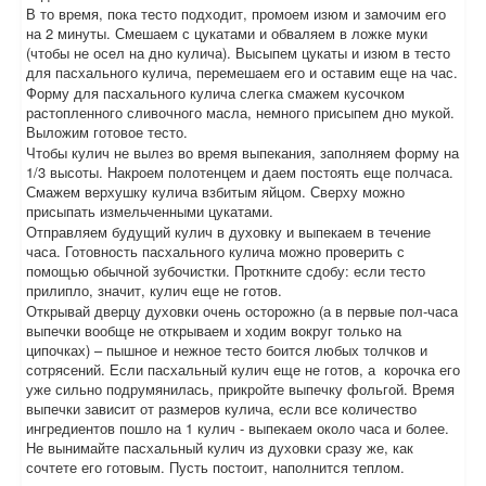
В то время, пока тесто подходит, промоем изюм и замочим его
на 2 минуты. Смешаем с цукатами и обваляем в ложке муки
(чтобы не осел на дно кулича). Высыпем цукаты и изюм в тесто
для пасхального кулича, перемешаем его и оставим еще на час.
Форму для пасхального кулича слегка смажем кусочком
растопленного сливочного масла, немного присыпем дно мукой.
Выложим готовое тесто.
Чтобы кулич не вылез во время выпекания, заполняем форму на
1/3 высоты. Накроем полотенцем и даем постоять еще полчаса.
Смажем верхушку кулича взбитым яйцом. Сверху можно
присыпать измельченными цукатами.
Отправляем будущий кулич в духовку и выпекаем в течение
часа. Готовность пасхального кулича можно проверить с
помощью обычной зубочистки. Проткните сдобу: если тесто
прилипло, значит, кулич еще не готов.
Открывай дверцу духовки очень осторожно (а в первые пол-часа
выпечки вообще не открываем и ходим вокруг только на
ципочках) – пышное и нежное тесто боится любых толчков и
сотрясений. Если пасхальный кулич еще не готов, а корочка его
уже сильно подрумянилась, прикройте выпечку фольгой. Время
выпечки зависит от размеров кулича, если все количество
ингредиентов пошло на 1 кулич - выпекаем около часа и более.
Не вынимайте пасхальный кулич из духовки сразу же, как
сочтете его готовым. Пусть постоит, наполнится теплом.