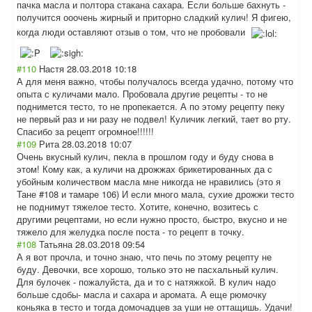
пачка масла и полтора стакана сахара. Если больше бахнуть -
получится ооочень жирный и приторно сладкий кулич! Я фигею,
когда люди оставляют отзыв о том, что не пробовали
#110
Настя
28.03.2018 10:18
А для меня важно, чтобы получалось всегда удачно, потому что
опыта с куличами мало. Пробовала другие рецепты - то не
поднимется тесто, то не пропекается. А по этому рецепту пеку
не первый раз и ни разу не подвел! Куличик легкий, тает во рту.
Спасибо за рецепт огромное!!!!!!
#109
Рита
28.03.2018 10:07
Очень вкусный кулич, пекла в прошлом году и буду снова в
этом! Кому как, а куличи на дрожжах брикетированных да с
убойным количеством масла мне никогда не нравились (это я
Тане #108 и тамаре 106) И если много мала, сухие дрожжи тесто
не поднимут тяжелое тесто. Хотите, конечно, возитесь с
другими рецептами, но если нужно просто, быстро, вкусно и не
тяжело для желудка после поста - то рецепт в точку.
#108
Татьяна
28.03.2018 09:54
А я вот прочла, и точно знаю, что печь по этому рецепту не
буду. Девочки, все хорошо, только это не пасхальный кулич.
Для булочек - пожалуйста, да и то с натяжкой. В кулич надо
больше сдобы- масла и сахара и аромата. А еще рюмочку
коньяка в тесто и тогда домочадцев за уши не оттащишь. Удачи!