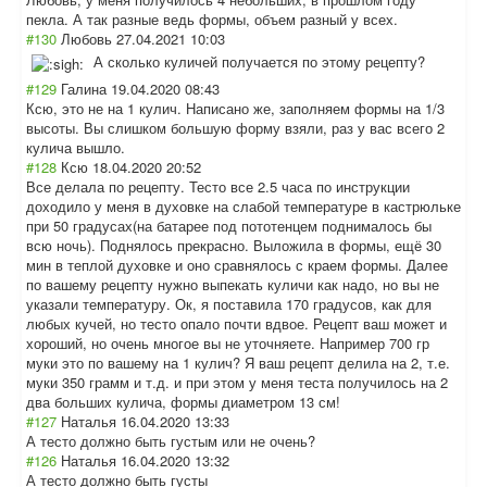
пекла. А так разные ведь формы, объем разный у всех.
#130
Любовь
27.04.2021 10:03
А сколько куличей получается по этому рецепту?
#129
Галина
19.04.2020 08:43
Ксю, это не на 1 кулич. Написано же, заполняем формы на 1/3
высоты. Вы слишком большую форму взяли, раз у вас всего 2
кулича вышло.
#128
Ксю
18.04.2020 20:52
Все делала по рецепту. Тесто все 2.5 часа по инструкции
доходило у меня в духовке на слабой температуре в кастрюльке
при 50 градусах(на батарее под пототенцем поднималось бы
всю ночь). Поднялось прекрасно. Выложила в формы, ещё 30
мин в теплой духовке и оно сравнялось с краем формы. Далее
по вашему рецепту нужно выпекать куличи как надо, но вы не
указали температуру. Ок, я поставила 170 градусов, как для
любых кучей, но тесто опало почти вдвое. Рецепт ваш может и
хороший, но очень многое вы не уточняете. Например 700 гр
муки это по вашему на 1 кулич? Я ваш рецепт делила на 2, т.е.
муки 350 грамм и т.д. и при этом у меня теста получилось на 2
два больших кулича, формы диаметром 13 см!
#127
Наталья
16.04.2020 13:33
А тесто должно быть густым или не очень?
#126
Наталья
16.04.2020 13:32
А тесто должно быть густы