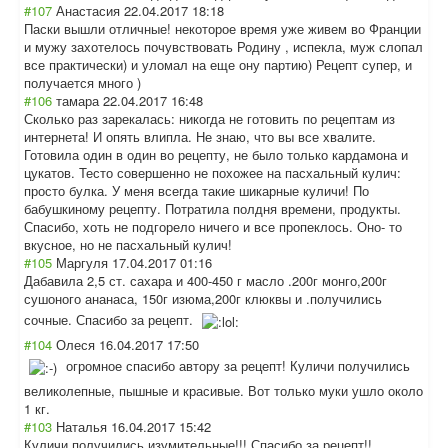
#107
Анастасия
22.04.2017 18:18
Паски вышли отличные! некоторое время уже живем во Франции
и мужу захотелось почувствовать Родину , испекла, муж слопал
все практически) и уломал на еще ону партию) Рецепт супер, и
получается много )
#106
тамара
22.04.2017 16:48
Сколько раз зарекалась: никогда не готовить по рецептам из
интернета! И опять влипла. Не знаю, что вы все хвалите.
Готовила один в один во рецепту, не было только кардамона и
цукатов. Тесто совершенно не похожее на пасхальный кулич:
просто булка. У меня всегда такие шикарные куличи! По
бабушкиному рецепту. Потратила полдня времени, продукты.
Спасибо, хоть не подгорело ничего и все пропеклось. Оно- то
вкусное, но не пасхальный кулич!
#105
Маргуля
17.04.2017 01:16
Дабавила 2,5 ст. сахара и 400-450 г масло .200г монго,200г
сушоного ананаса, 150г изюма,200г клюквы и .получились
сочные. Спасибо за рецепт.
#104
Олеся
16.04.2017 17:50
огромное спасибо автору за рецепт! Куличи получились
великолепные, пышные и красивые. Вот только муки ушло около
1 кг.
#103
Наталья
16.04.2017 15:42
Куличи получились изумительные!!! Спасибо за рецепт!!