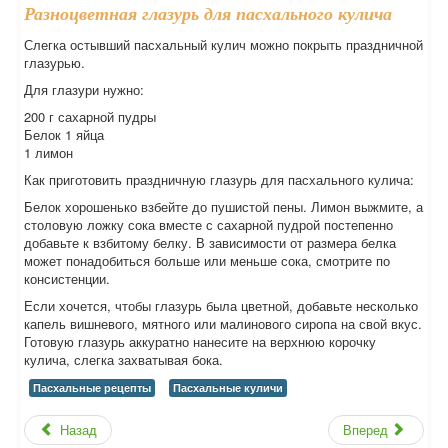
Разноцветная глазурь для пасхального кулича
Слегка остывший пасхальный кулич можно покрыть праздничной
глазурью.
Для глазури нужно:
200 г сахарной пудры
Белок 1 яйца
1 лимон
Как приготовить праздничную глазурь для пасхального кулича:
Белок хорошенько взбейте до пушистой пены. Лимон выжмите, а
столовую ложку сока вместе с сахарной пудрой постепенно
добавьте к взбитому белку. В зависимости от размера белка
может понадобиться больше или меньше сока, смотрите по
консистенции.
Если хочется, чтобы глазурь была цветной, добавьте несколько
капель вишневого, мятного или малинового сиропа на свой вкус.
Готовую глазурь аккуратно нанесите на верхнюю корочку
кулича, слегка захватывая бока.
Пасхальные рецепты
Пасхальные куличи
Назад
Вперед