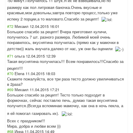
-50 минут.Получилос
ь 11 штук.Я их не взвешивала,но по
размеру как пол литровая баночка.Очень вкусные и
красивые,мои довольны,завтра повторю процесс,только уже
испеку 2 порции,а то маловато.Спасиб
о за рецепт!
#72
Михаил
12.04.2015 16:01
Большое спасибо за рецепт! Вчера приготовил куличи,
получилось 7 шт. разного размера. Любимой моей очень
понравилось, вкуснятина получилась (прямо как у мамочки в
детстве)) жаль внучата далеко от нас, уж они бы оценили
#71
ольга
12.04.2015 12:39
Такая вкуснятина получилась!!! Всем понравилось!!!С
пасибо за
рецепт!!!
#70
Elena
11.04.2015 18:03
Скажите пожалуйста, все три раза тесто должно увиличиваться
в 2раза?
#69
Михаил
11.04.2015 17:21
Большое спасибо за рецепт! Тесто только подходит в
формочках, сейчас поставлю печь, думаю такая вкуснятина
получится.(Всег
да вспоминаю мамочку, как она в ночь пекла, а
я ей помогал газировать их).
Всех с праздником!!!
Мира, добра и любви всем )))
#68
Инна
11.04.2015 14:49