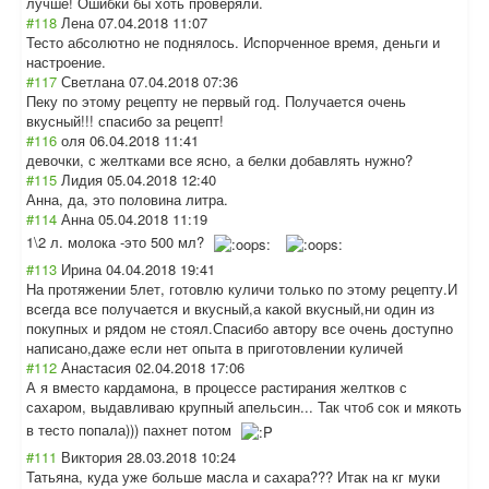
лучше! Ошибки бы хоть проверяли.
#118
Лена
07.04.2018 11:07
Тесто абсолютно не поднялось. Испорченное время, деньги и
настроение.
#117
Светлана
07.04.2018 07:36
Пеку по этому рецепту не первый год. Получается очень
вкусный!!! спасибо за рецепт!
#116
оля
06.04.2018 11:41
девочки, с желтками все ясно, а белки добавлять нужно?
#115
Лидия
05.04.2018 12:40
Анна, да, это половина литра.
#114
Анна
05.04.2018 11:19
1\2 л. молока -это 500 мл?
#113
Ирина
04.04.2018 19:41
На протяжении 5лет, готовлю куличи только по этому рецепту.И
всегда все получается и вкусный,а какой вкусный,ни один из
покупных и рядом не стоял.Спасибо автору все очень доступно
написано,даже если нет опыта в приготовлении куличей
#112
Анастасия
02.04.2018 17:06
А я вместо кардамона, в процессе растирания желтков с
сахаром, выдавливаю крупный апельсин... Так чтоб сок и мякоть
в тесто попала))) пахнет потом
#111
Виктория
28.03.2018 10:24
Татьяна, куда уже больше масла и сахара??? Итак на кг муки