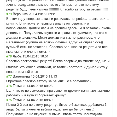
,очень воздушное ,нежное тесто . Теперь только по этому
рецепту буду печь куличи !!!!!!!!!! Спасибо автору за рецепт !!!!!
#79
Вероника
23.04.2015 06:22
В этом году впервые в жизни решилась попробовать изготовить
куличи. В интернете первым выпал этот рецепт, и я
попробовала. Долгие часы не прошли даром. И я осталась очень
довольна! Получились вкусные и красивые куличики, так как я
делала маленькие. Моим домашним так понравилось, что
магазинных (купила на всякий случай, вдруг не справлюсь))
куличей есть не захотели. Спасибо большое за рецепт и за все
нюансы, они очень помогли!
#78
Люба
15.04.2015 16:51
Спасибо,прекрас
ный рецепт! Пекла впервые,но многие родные и
близкие,кто кушал куличики, остались восторге и думали что,у
пеня огромный опыт!
#77
Валентина
15.04.2015 11:13
Огромное спасибо автору за рецепт. Всё получилось!!!
#76
Татьяна
14.04.2015 09:28
Если тесто не вымесить- при выпечке дрожжи начинают активно
работать и в булках "срывает крышу".
#75
Татьяна
14.04.2015 08:49
Пекла 2-й раз по этому рецепту. Вместо 6 желтков добавила 3
яйца( белки и желтки взбила отдельно до белой пены.)
Получилось еще вкуснее. А вымешивать тесто необходимо-