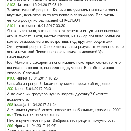
#102
Наталья
16.04.2017 08:19
Замечательный рецепт!!! Куличи получились пышные и очень
вкусные, несмотря на то что пекла в первый раз. Все очень
четко о доступно расписано! СПАСИБО1
#101
Екатерина
16.04.2017 00:20
Я так счастлива, что нашла этот рецепт и интуитивно выбрала
его из многих. Хотя, честно говоря, на выбор повлиял большое
кол-во отзывов, чего не встретишь под другими рецептами.
Это лучший рецепт! С восхитительным результатом именно то, о
чем я мечтала! Пекла впервые и прямо в яблочко! Ура!
Рекомендую!
P.s. Момент с сахаром и непонимание некоторых хозяек то, что
написано в рецепте, вызвало недоумение. Все чётко и ясно
указано. Спасибо!
#100
Ирина
15.04.2017 16:26
Спасибо за рецепт! Пасхи получились просто обалденные!
#99
Таня
15.04.2017 08:01
А до скольки градусов нужно нагреть духовку? Скажите
пожалуйста.
#98
ludasja
14.04.2017 21:24
А сколько куличей может получится небольших, грамм по 200?
#97
Татьяна
14.04.2017 18:36
Пекла кулич первый раз. Выбрала этот рецепт, получилось.
#96
Ирина
14.04.2017 16:07
Лада, это тесто на желтках.