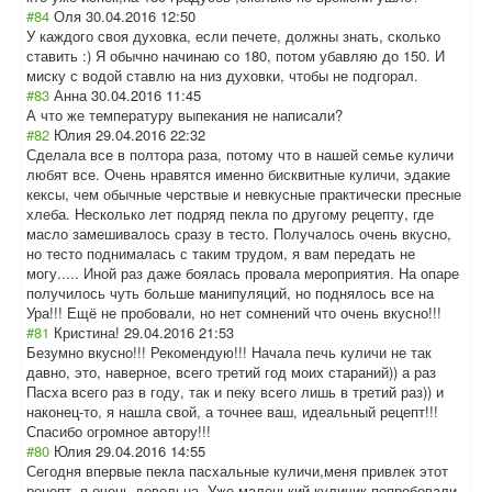
#84
Оля
30.04.2016 12:50
У каждого своя духовка, если печете, должны знать, сколько
ставить :) Я обычно начинаю со 180, потом убавляю до 150. И
миску с водой ставлю на низ духовки, чтобы не подгорал.
#83
Анна
30.04.2016 11:45
А что же температуру выпекания не написали?
#82
Юлия
29.04.2016 22:32
Сделала все в полтора раза, потому что в нашей семье куличи
любят все. Очень нравятся именно бисквитные куличи, эдакие
кексы, чем обычные черствые и невкусные практически пресные
хлеба. Несколько лет подряд пекла по другому рецепту, где
масло замешивалось сразу в тесто. Получалось очень вкусно,
но тесто поднималась с таким трудом, я вам передать не
могу..... Иной раз даже боялась провала мероприятия. На опаре
получилось чуть больше манипуляций, но поднялось все на
Ура!!! Ещё не пробовали, но нет сомнений что очень вкусно!!!
#81
Кристина!
29.04.2016 21:53
Безумно вкусно!!! Рекомендую!!! Начала печь куличи не так
давно, это, наверное, всего третий год моих стараний)) а раз
Пасха всего раз в году, так и пеку всего лишь в третий раз)) и
наконец-то, я нашла свой, а точнее ваш, идеальный рецепт!!!
Спасибо огромное автору!!!
#80
Юлия
29.04.2016 14:55
Сегодня впервые пекла пасхальные куличи,меня привлек этот
рецепт ,я очень довольна. Уже маленький куличик попробовали