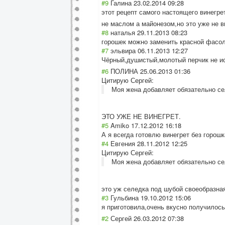
#9
Галина
23.02.2014 09:28
этот рецепт самого настоящего винегре
не маслом а майонезом,но это уже не в
#8
наталья
29.11.2013 08:23
горошек можно заменить красной фасол
#7
эльвира
06.11.2013 12:27
Чёрный,душистый
,молотый перчик не и
#6
ПОЛИНА
25.06.2013 01:36
Цитирую Сергей:
Моя жена добавляет обязательно се
ЭТО УЖЕ НЕ ВИНЕГРЕТ.
#5
Amiko
17.12.2012 16:18
А я всегда готовлю винегрет без горошк
#4
Евгения
28.11.2012 12:25
Цитирую Сергей:
Моя жена добавляет обязательно се
это уж селедка под шубой своеобразная
#3
Гульбина
19.10.2012 15:06
я приготовила,оче
нь вкусно получилось
#2
Сергей
26.03.2012 07:38