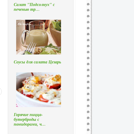
Салат "Подсолнух" с
печенью тр…
Соусы для салата Цезарь
Горячие пицца-
бутерброды с
помидорами, ч…