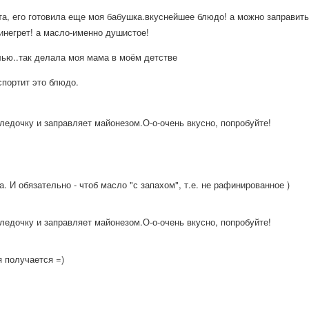
та, его готовила еще моя бабушка.вкусней
шее блюдо! а можно заправить
инегрет! а масло-именно душистое!
ью..так делала моя мама в моём детстве
спортит это блюдо.
ледочку и заправляет майонезом.О-о-очень вкусно, попробуйте!
а. И обязательно - чтоб масло "с запахом", т.е. не рафинированное )
ледочку и заправляет майонезом.О-о-очень вкусно, попробуйте!
 получается =)