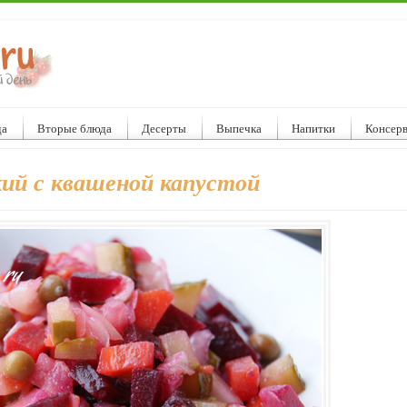
да
Вторые блюда
Десерты
Выпечка
Напитки
Консер
кий с квашеной капустой