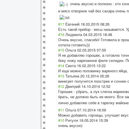
очень вкусно и полезно : кто хо
и мясо отворное чай без сахара очень 
#17
Евгений
18.03.2015 08:26
Есть такой прибор - весы называется. У
#16
Людмила
04.03.2015 18:48
Очень вкусно, спасибо! Готовила в про
хотела готовить)))
#15
Ольга
02.03.2015 07:55
Я не добавляю горошек, а готовлю точн
боку ложу нарезанное филе селедки. По
#14
Света
16.02.2015 13:22
И еще можно половинку вареного яйца, 
#13
Татьяна
20.12.2014 05:26
винегрет получится поострее и сочнее 
#12
Дмитрий
14.10.2014 12:52
Горошек - убрать, а лук слегка марин
брать, не должно быть ее много. Все з
лично добавляю себе в тарелку майоне
#11
Ольга
07.10.2014 16:09
Можно добавить горчицы, улучшит вкус 
#10
Ритуля
19.05.2014 15:39
очень вкусно)