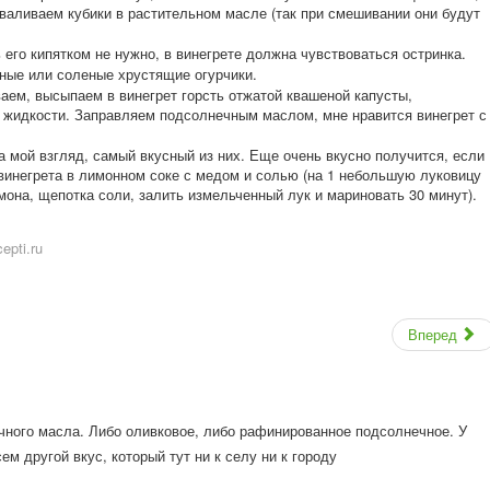
бваливаем кубики в растительном масле (так при смешивании они будут
его кипятком не нужно, в винегрете должна чувствоваться остринка.
ные или соленые хрустящие огурчики.
аем, высыпаем в винегрет горсть отжатой квашеной капусты,
 жидкости. Заправляем подсолнечным маслом, мне нравится винегрет с
на мой взгляд, самый вкусный из них. Еще очень вкусно получится, если
винегрета в лимонном соке с медом и солью (на 1 небольшую луковицу
мона, щепотка соли, залить измельченный лук и мариновать 30 минут).
epti.ru
Вперед
чного масла. Либо оливковое, либо рафинированное подсолнечное. У
ем другой вкус, который тут ни к селу ни к городу