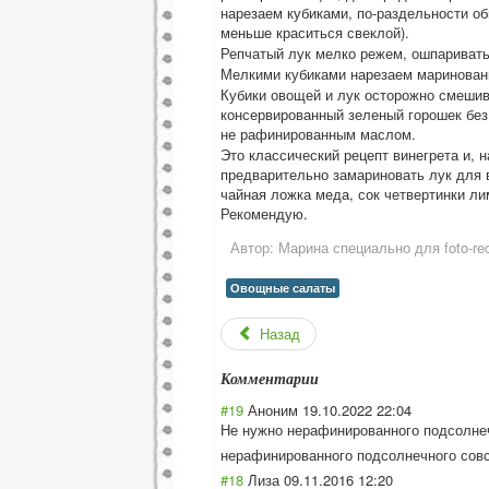
нарезаем кубиками, по-раздельности о
меньше краситься свеклой).
Репчатый лук мелко режем, ошпаривать 
Мелкими кубиками нарезаем маринован
Кубики овощей и лук осторожно смешив
консервированный зеленый горошек без
не рафинированным маслом.
Это классический рецепт винегрета и, 
предварительно замариновать лук для 
чайная ложка меда, сок четвертинки ли
Рекомендую.
Автор:
Марина специально для foto-rec
Овощные салаты
Назад
Комментарии
#19
Аноним
19.10.2022 22:04
Не нужно нерафинированно
го подсолне
нерафинированно
го подсолнечного совс
#18
Лиза
09.11.2016 12:20