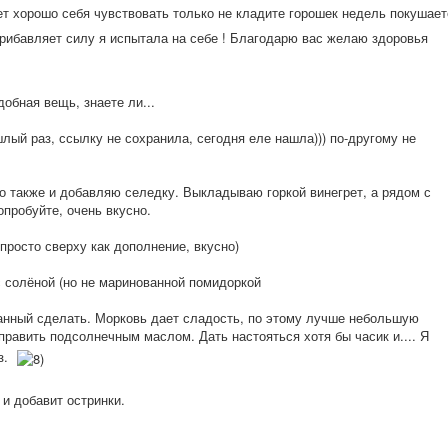
чет хорошо себя чувствовать только не кладите горошек недель покушает
прибавляет силу я испытала на себе ! Благодарю вас желаю здоровья
добная вещь, знаете ли...
шлый раз, ссылку не сохранила, сегодня еле нашла))) по-другому не
о также и добавляю селедку. Выкладываю горкой винегрет, а рядом с
пробуйте, очень вкусно.
просто сверху как дополнение, вкусно)
с солёной (но не маринованной помидоркой
ованный сделать. Морковь дает сладость, по этому лучше небольшую
аправить подсолнечным маслом. Дать настояться хотя бы часик и.... Я
з.
и добавит остринки.