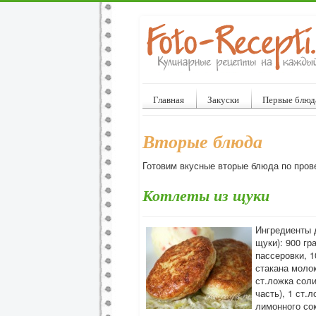
Главная
Закуски
Первые блюд
Вторые блюда
Готовим вкусные вторые блюда по пров
Котлеты из щуки
Ингредиенты 
щуки): 900 г
пассеровки, 1
стакана молок
ст.ложка соли
часть), 1 ст.
лимонного сок