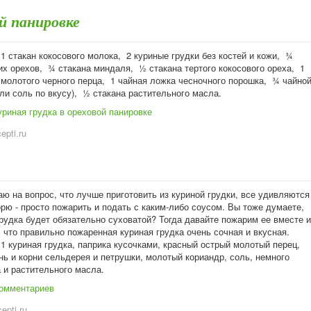
ой панировке
1 стакан кокосового молока, 2 куриные грудки без костей и кожи, ¾
их орехов, ¾ стакана миндаля, ½ стакана тертого кокосового ореха, 1
 молотого черного перца, 1 чайная ложка чесночного порошка, ¾ чайно
ли соль по вкусу), ½ стакана растительного масла.
уриная грудка в ореховой панировке
cepti.ru
аю на вопрос, что лучше приготовить из куриной грудки, все удивляются
орю - просто пожарить и подать с каким-либо соусом. Вы тоже думаете,
рудка будет обязательно суховатой? Тогда давайте пожарим ее вместе и
 что правильно пожаренная куриная грудка очень сочная и вкусная.
1 куриная грудка, паприка кусочками, красный острый молотый перец,
нь и корни сельдерея и петрушки, молотый кориандр, соль, немного
 и растительного масла.
комментариев
epti.ru