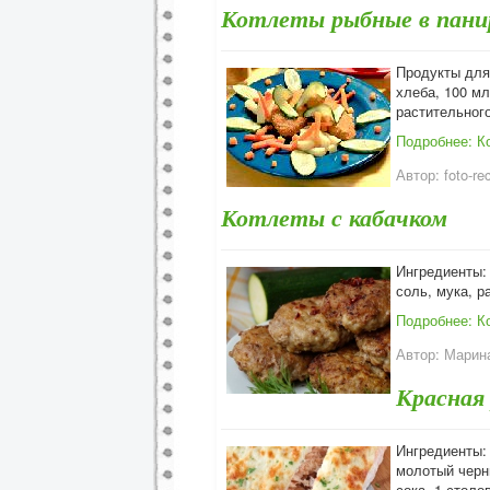
Котлеты рыбные в панир
Продукты для 
хлеба, 100 мл
растительног
Подробнее: К
Автор:
foto-re
Котлеты с кабачком
Ингредиенты: 
соль, мука, р
Подробнее: К
Автор:
Марина
Красная
Ингредиенты: 
молотый черн
сока, 1 столо