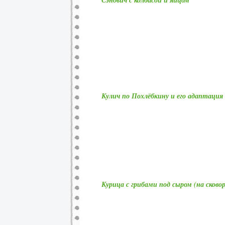
Сэндвич с колбасой и яйцом
Кулич по Похлёбкину и его адаптация
Курица с грибами под сыром (на сков