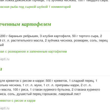
расная рыба под сырной шубкой
1 комментарий
печенным картофелем
200 г бараньих ребрышек, 3 клубня картофеля, 50 г тертого сыра, 2
 ст. л. растительного масла, 2 зубчика чеснока, розмарин, соль, перец
тый
рая с розмарином и запеченным картофелем
cepti.ru
и
ля креветок с рисом и карри: 500 г креветок, 1 сладкий перец, 1
лька чеснока, 1 ст. л. муки, 1 ст. л. приправы карри, 2 ст. л.
 масла, 100 г риса, 1 стакан куриного бульона, 2 стакана куриного
риса, соль, душистый перец горошком, лавровый лист
еветки с рисом и карри
cepti.ru