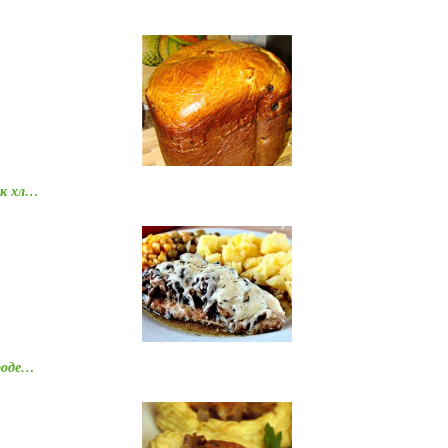
 к хл…
ороде…