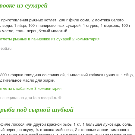
овке из сухарей
приготовления рыбных котлет: 200 г филе сома, 2 ломтика белого
. воды, 1 яйцо, 100 г панировочных сухарей, 1 огурец, 1 морковь, 100 г
о масла, соль, перец белый молотый
отлеты рыбные в панировке из сухарей
2 комментария
cepti.ru
300 г фарша говядина со свининой, 1 маленкий кабачок цуккини, 1 яйцо,
астительное масло для жарки.
отлеты с кабачком
3 комментария
 специально для foto-recepti.ru ©
 рыба под сырной шубкой
филе лосося или другой красной рыбы 1 кг, 1 большая луковица, соль,
ый перец по вкусу, ¼ стакана майонеза, 2 столовые ложки лимонного
вая ложка дижонской горчицы, 1-2 зубчика чеснока, 100 г твердого сыра.