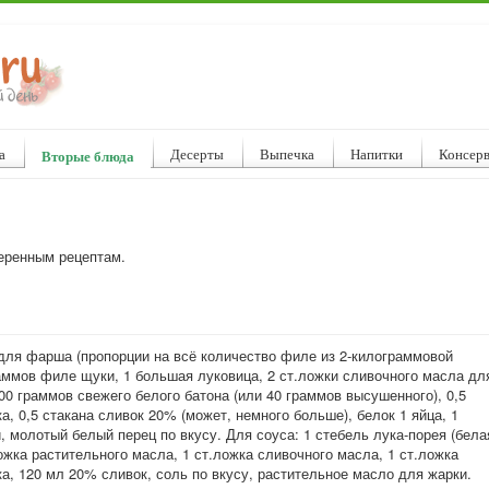
а
Десерты
Выпечка
Напитки
Консер
Вторые блюда
еренным рецептам.
для фарша (пропорции на всё количество филе из 2-килограммовой
раммов филе щуки, 1 большая луковица, 2 ст.ложки сливочного масла дл
00 граммов свежего белого батона (или 40 граммов высушенного), 0,5
а, 0,5 стакана сливок 20% (может, немного больше), белок 1 яйца, 1
, молотый белый перец по вкусу. Для соуса: 1 стебель лука-порея (бела
ложка растительного масла, 1 ст.ложка сливочного масла, 1 ст.ложка
а, 120 мл 20% сливок, соль по вкусу, растительное масло для жарки.