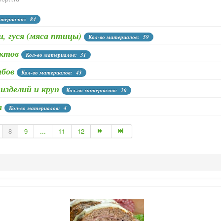
атериалов: 84
, гуся (мяса птицы)
Кол-во материалов: 59
уктов
Кол-во материалов: 31
ибов
Кол-во материалов: 43
изделий и круп
Кол-во материалов: 20
а
Кол-во материалов: 4
8
9
...
11
12