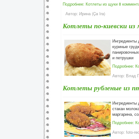
Подробнее: Котлеты из щуки
8 коммент
Автор:
Ирина (Ça Ira)
Котлеты по-киевски из
Ингредиенты д
куриные грудк
панировочных 
и петрушки
Подробнее: К
Автор:
Влад 
Котлеты рубленые из п
Ингредиенты д
стакан молока
маргарина, с
Подробнее: К
Автор:
foto-re