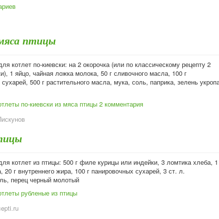
ариев
 мяса птицы
ля котлет по-киевски: на 2 окорочка (или по классическому рецепту 2
и), 1 яйцо, чайная ложка молока, 50 г сливочного масла, 100 г
сухарей, 500 г растительного масла, мука, соль, паприка, зелень укроп
отлеты по-киевски из мяса птицы
2 комментария
Пискунов
тицы
ля котлет из птицы: 500 г филе курицы или индейки, 3 ломтика хлеба, 1
, 20 г внутреннего жира, 100 г панировочных сухарей, 3 ст. л.
оль, перец черный молотый
отлеты рубленые из птицы
cepti.ru