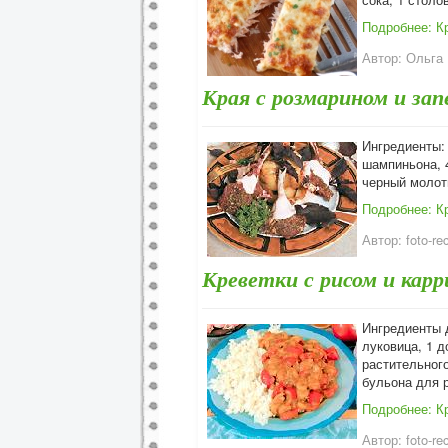
Подробнее: К
Автор:
Ольга
Края с розмарином и за
Ингредиенты: 
шампиньона, 4
черный моло
Подробнее: К
Автор:
foto-re
Креветки с рисом и карр
Ингредиенты д
луковица, 1 до
растительного
бульона для 
Подробнее: Кр
Автор:
foto-re