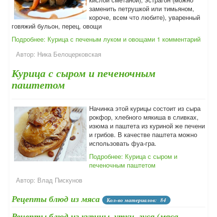
заменить петрушкой или тимьяном,
короче, всем что любите), уваренный
говяжий бульон, перец, овощи
Подробнее: Курица с печеным луком и овощами
1 комментарий
Автор:
Ника Белоцерковская
Курица с сыром и печеночным
паштетом
Начинка этой курицы состоит из сыра
рокфор, хлебного мякиша в сливках,
изюма и паштета из куриной же печени
и грибов. В качестве паштета можно
использовать фуа-гра.
Подробнее: Курица с сыром и
печеночным паштетом
Автор:
Влад Пискунов
Рецепты блюд из мяса
Кол-во материалов: 84
Рецепты блюд из курицы, утки, гуся (мяса