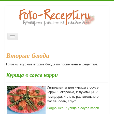
Включить/
выключить
навигацию
Главная
Закуски
Первые блюда
Вторые блюда
Вторые блюда
Десерты
Выпечка
Напитки
Консервирование
Готовим вкусные вторые блюда по проверенным рецептам.
Форум
Курица в соусе карри
Ингредиенты для курицы в соусе
карри: 2 окорочка, 2 луковицы, 2
помидора, 4 ст. л. растительного
масла, соль, соус: ...
Подробнее: Курица в соусе карри