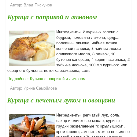
Автор:
Влад Пискунов
Курица с паприкой и лимоном
Ингредиенты: 2 куриных голени с
бедром, половина лимона, цедра
половины лимона, чайная ложка
копченой паприки, 3 чайных ложки
оливкового масла, 8 оливок, 10
бутонов каперсов, 4 корня пастенака, 2
зубчика чеснока, 100 мл куриного или
овощного бульона, веточка розмарина, соль
Подробнее: Курица с паприкой и лимоном
Автор:
Ирина Самойлова
Курица с печеным луком и овощами
Ингредиенты: репчатый лук, соль,
сахар и оливковое масло, куриные
грудки разделанные "с крылышком",
крем фреш (заменить можно не сильно
кислой сметаной), эстрагон (можно