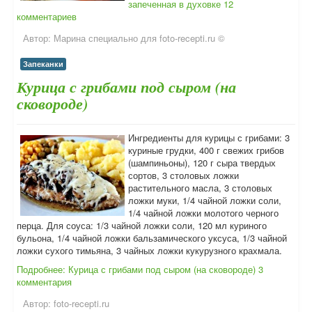
запеченная в духовке
12
комментариев
Автор:
Марина специально для foto-recepti.ru ©
Запеканки
Курица с грибами под сыром (на
сковороде)
Ингредиенты для курицы с грибами: 3
куриные грудки, 400 г свежих грибов
(шампиньоны), 120 г сыра твердых
сортов, 3 столовых ложки
растительного масла, 3 столовых
ложки муки, 1/4 чайной ложки соли,
1/4 чайной ложки молотого черного
перца. Для соуса: 1/3 чайной ложки соли, 120 мл куриного
бульона, 1/4 чайной ложки бальзамического уксуса, 1/3 чайной
ложки сухого тимьяна, 3 чайных ложки кукурузного крахмала.
Подробнее: Курица с грибами под сыром (на сковороде)
3
комментария
Автор:
foto-recepti.ru