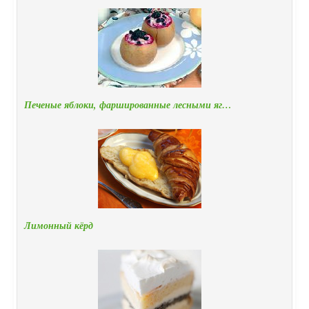
Печеные яблоки, фаршированные лесными яг…
Лимонный кёрд