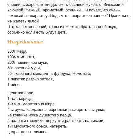
специй, с жареным миндалем, с овсяной мукой, с яблоками и
клюквой. Нежный, ароматный, осенний... и почему-то очень
похожий на шарлотку. Ведь что в шарлотке главное? Правильно,
не жалеть яблок!
Что касается специй, то вы их можете брать на свой вкус,
особенно если есть будут дети.
Ингредиенты:
300г меда,
100мл молока,
200г пшеничной муки,
50г овсяной муки,
50г жареного миндаля и фундука, молотого,
1 пакетик разрыхлителя,
1 яйцо,
щепотка соли,
1 ч.л. корицы,
1\3 ч.л. молотого имбиря,
4 стручка кардамона, зернышки растереть в ступке,
на кончике ножа душистого перца,
4 палочки гвоздики, верхушки растереть пальцами,
1\4 мускатного ореха, натереть,
цедра одного лимона,