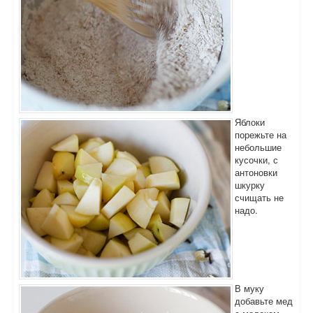
Яблоки
порежьте на
небольшие
кусочки, с
антоновки
шкурку
счищать не
надо.
В муку
добавьте мед