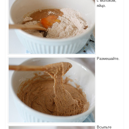
с молоком,
яйцо.
Размешайте.
Всыпьте