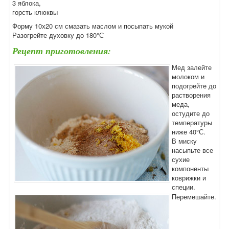
3 яблока,
горсть клюквы
Форму 10х20 см смазать маслом и посыпать мукой
Разогрейте духовку до 180°С
Рецепт приготовления:
Мед залейте
молоком и
подогрейте до
растворения
меда,
остудите до
температуры
ниже 40°С.
В миску
насыпьте все
сухие
компоненты
коврижки и
специи.
Перемешайте.