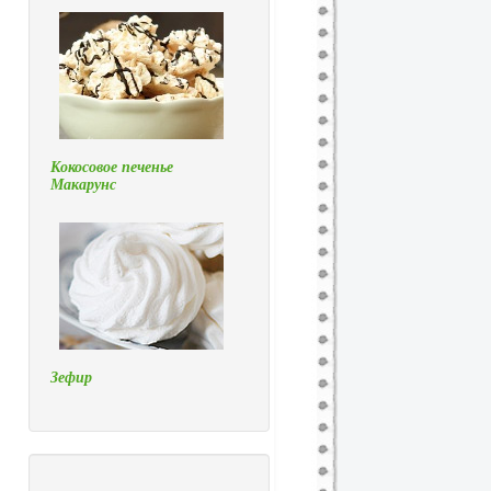
Кокосовое печенье
Макарунс
Зефир