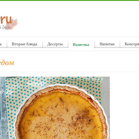
а
Вторые блюда
Десерты
Напитки
Консер
Выпечка
едом