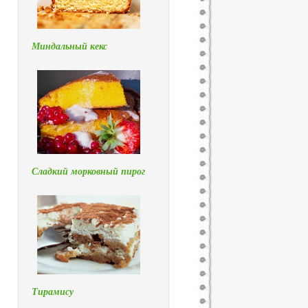
Миндальный кекс
Сладкий морковный пирог
.
Тирамису