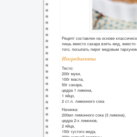
Рецепт составлен на основе классическ
лишь вместо сахара взять мед, вместо 
того, посыпать пирог медовым тархуном
Ингредиенты
Тесто:
200г муки,
100г масла,
50г сахара,
цедра 1 лимона,
1 яйцо,
2 ст.л. лимонного сока
Начинка:
200мл лимонного сока (3 лимона),
цедра 2-х лимонов,
2 яйца,
150г густого меда,
200г жирной сметаны