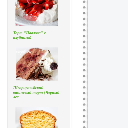
Торт "Павлова" с
клубникой
Шварцвальдский
вишневый торт (Черный
лес…