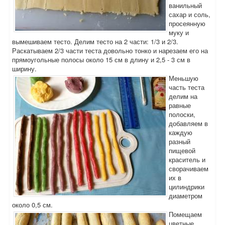
ванильный
сахар и соль,
просеянную
муку и
вымешиваем тесто. Делим тесто на 2 части: 1/3 и 2/3.
Раскатываем 2/3 части теста довольно тонко и нарезаем его на
прямоугольные полосы около 15 см в длину и 2,5 - 3 см в
ширину.
Меньшую
часть теста
делим на
равные
полоски,
добавляем в
каждую
разный
пищевой
краситель и
сворачиваем
их в
цилиндрики
диаметром
около 0,5 см.
Помещаем
цветные