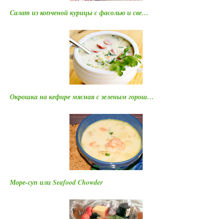
Салат из копченой курицы с фасолью и све…
Окрошка на кефире мясная с зеленым горош…
Море-суп или Seafood Chowder