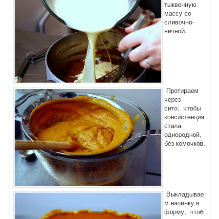
тыквенную
массу со
сливочно-
яичной.
Протираем
через
сито, чтобы
консистенция
стала
однородной,
без комочков.
Выкладывае
м начинку в
форму, чтоб