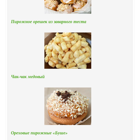
Пирожное орешек из заварного теста
Чак-чак медовый
Ореховые пирожные «Буше»