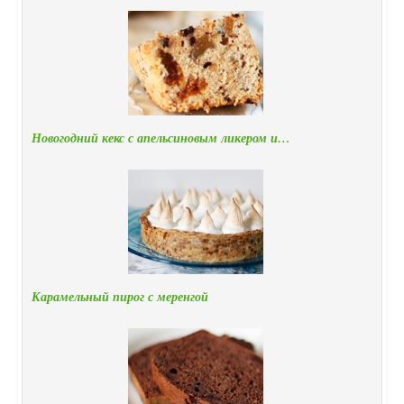
Новогодний кекс с апельсиновым ликером и…
Карамельный пирог с меренгой