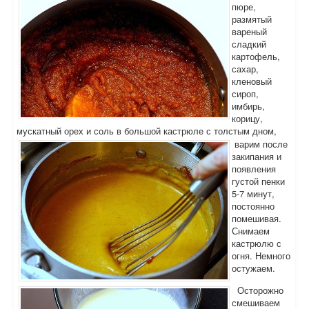
пюре,
размятый
вареный
сладкий
картофель,
сахар,
кленовый
сироп,
имбирь,
корицу,
мускатный орех и соль в большой кастрюле с толстым дном,
варим после
закипания и
появления
густой пенки
5-7 минут,
постоянно
помешивая.
Снимаем
кастрюлю с
огня. Немного
остужаем.
Осторожно
смешиваем