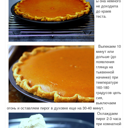
ы она немного
не доходила
до краев
теста.
Выпекаем 10
минут или
дольше (до
появления
глянца на
тыквенной
начинке) при
температуре
160-180
градусов цель
сия,
выключаем
огонь и оставляем пирог в духовке еще на 30-40 минут.
Охлаждаем
пирог 2-3 часа
при комнатной