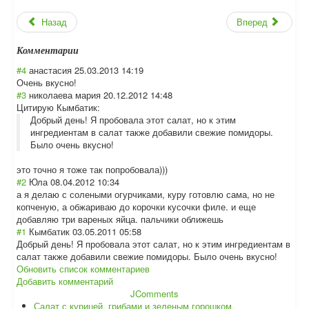
Назад
Вперед
Комментарии
#4
анастасия
25.03.2013 14:19
Очень вкусно!
#3
николаева мария
20.12.2012 14:48
Цитирую Кымбатик:
Добрый день! Я пробовала этот салат, но к этим
ингредиентам в салат также добавили свежие помидоры.
Было очень вкусно!
это точно я тоже так попробовала)))
#2
Юла
08.04.2012 10:34
а я делаю с солеными огурчиками, куру готовлю сама, но не
копченую, а обжариваю до корочки кусочки филе. и еще
добавляю три вареных яйца. пальчики оближешь
#1
Кымбатик
03.05.2011 05:58
Добрый день! Я пробовала этот салат, но к этим ингредиентам в
салат также добавили свежие помидоры. Было очень вкусно!
Обновить список комментариев
Добавить комментарий
JComments
Салат с курицей, грибами и зеленым горошком