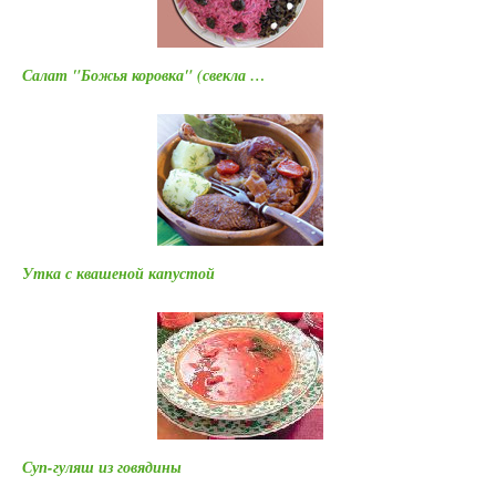
Салат "Божья коровка" (свекла …
Утка с квашеной капустой
Суп-гуляш из говядины