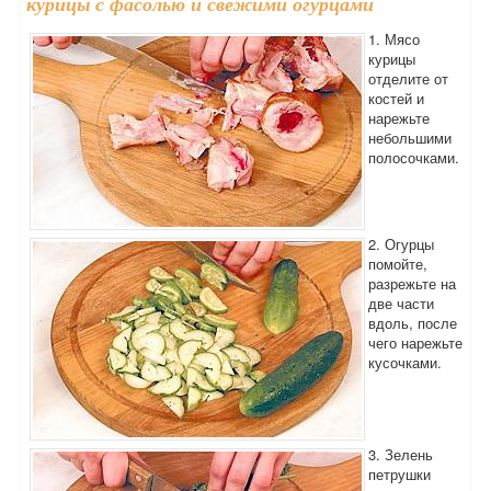
курицы с фасолью и свежими огурцами
1. Мясо
курицы
отделите от
костей и
нарежьте
небольшими
полосочками.
2. Огурцы
помойте,
разрежьте на
две части
вдоль, после
чего нарежьте
кусочками.
3. Зелень
петрушки