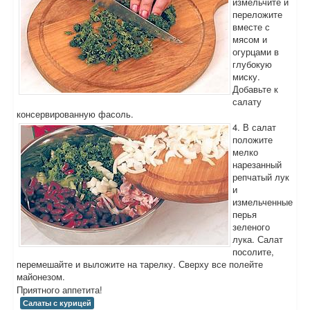
измельчите и
переложите
вместе с
мясом и
огурцами в
глубокую
миску.
Добавьте к
салату
консервированную фасоль.
4. В салат
положите
мелко
нарезанный
репчатый лук
и
измельченные
перья
зеленого
лука. Салат
посолите,
перемешайте и выложите на тарелку. Сверху все полейте
майонезом.
Приятного аппетита!
Салаты с курицей