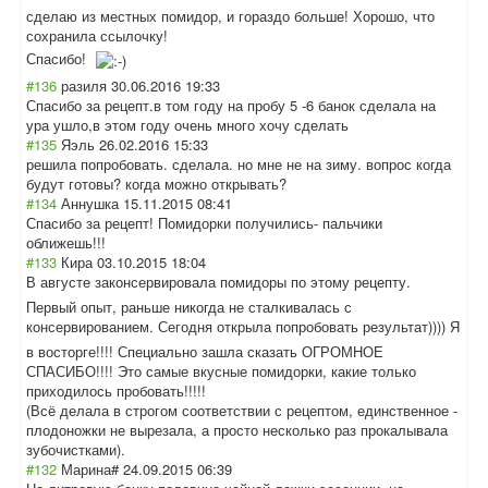
сделаю из местных помидор, и гораздо больше! Хорошо, что
сохранила ссылочку!
Спасибо!
#136
разиля
30.06.2016 19:33
Спасибо за рецепт.в том году на пробу 5 -6 банок сделала на
ура ушло,в этом году очень много хочу сделать
#135
Яэль
26.02.2016 15:33
решила попробовать. сделала. но мне не на зиму. вопрос когда
будут готовы? когда можно открывать?
#134
Аннушка
15.11.2015 08:41
Спасибо за рецепт! Помидорки получились- пальчики
оближешь!!!
#133
Кира
03.10.2015 18:04
В августе законсервировал
а помидоры по этому рецепту.
Первый опыт, раньше никогда не сталкивалась с
консервирование
м. Сегодня открыла попробовать результат)))) Я
в восторге!!!! Специально зашла сказать ОГРОМНОЕ
СПАСИБО!!!! Это самые вкусные помидорки, какие только
приходилось пробовать!!!!!
(Всё делала в строгом соответствии с рецептом, единственное -
плодоножки не вырезала, а просто несколько раз прокалывала
зубочистками).
#132
Марина#
24.09.2015 06:39