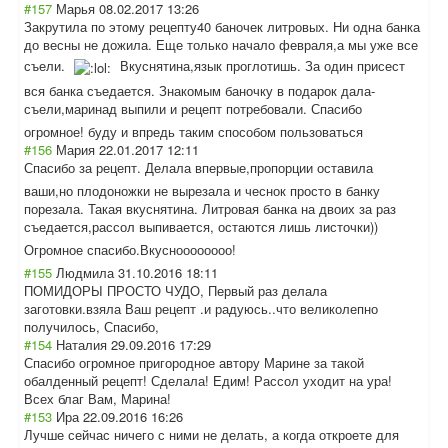
#157
Марья
08.02.2017 13:26
Закрутила по этому рецепту40 баночек литровых. Ни одна банка
до весны не дожила. Еще только начало февраля,а мы уже все
съели.
Вкуснятина,язык проглотишь. За один присест
вся банка съедается. Знакомым баночку в подарок дала-
съели,мари
над выпили и рецепт потребовали. Спасибо
огромное! буду и впредь таким способом пользоваться
#156
Мария
22.01.2017 12:11
Спасибо за рецепт. Делала впервые,пропорц
ии оставила
ваши,но плодоножки не вырезала и чеснок просто в банку
порезала. Такая вкуснятина. Литровая банка на двоих за раз
съедается,рассо
л выпивается, остаются лишь листочки))
Огромное спасибо.Вкусноо
оооооо!
#155
Людмила
31.10.2016 18:11
ПОМИДОРЫ ПРОСТО ЧУДО, Первый раз делала
заготовки.взяла Ваш рецепт .и радуюсь..что великолепно
получилось, Спасибо,
#154
Наталия
29.09.2016 17:29
Спасибо огромное пригородное автору Марине за такой
обалденный рецепт! Сделала! Едим! Рассол уходит на ура!
Всех благ Вам, Марина!
#153
Ира
22.09.2016 16:26
Лучше сейчас ничего с ними не делать, а когда откроете для