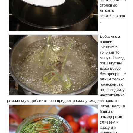
столовых
ложек с
горкой сахара
.
Добавляем
специи,
кипятим в
течении 10
минут. Помид
орки вкусны
даже вовсе
без приправ, с
одним только
чесноком, но
вот гвоздичку
настоятельно
рекомендую добавить, она придает рассолу сладкий аромат.
Затем воду из
банки с
помидорами
сливаем и
сразу же
заливаем