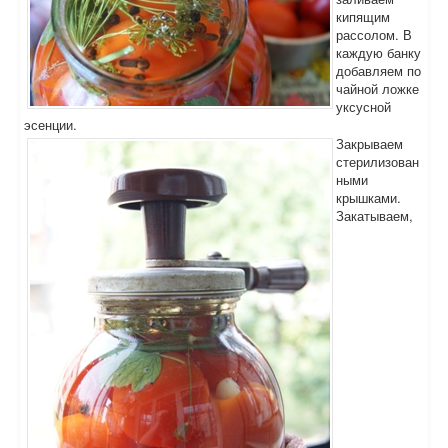
кипящим
рассолом. В
каждую банку
добавляем по
чайной ложке
уксусной
эсенции.
Закрываем
стерилизован
ными
крышками.
Закатываем,