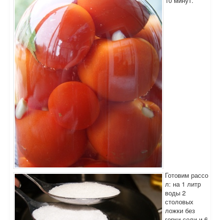
10 минут.
Готовим рассо
л: на 1 литр
воды 2
столовых
ложки без
горки соли и 6