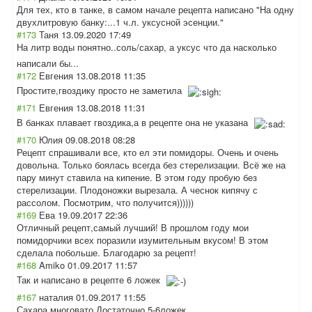
Для тех, кто в танке, в самом начале рецепта написано "На одну
двухлитровую банку:...1 ч.л. уксусной эсенции."
#173
Таня
13.09.2020 17:49
На литр воды понятно..соль/с
ахар, а уксус что да насколько
написали бы...
#172
Евгения
13.08.2018 11:35
Простите,гвозди
ку просто не заметила
#171
Евгения
13.08.2018 11:31
В банках плавает гвоздика,а в рецепте она не указана
#170
Юлия
09.08.2018 08:28
Рецепт спрашивали все, кто ел эти помидоры. Очень и очень
довольна. Только боялась всегда без стерелизации. Всё же на
пару минут ставила на кипение. В этом году пробую без
стерелизации. Плодоножки вырезала. А чеснок кипячу с
рассолом. Посмотрим, что получится))))))
#169
Ева
19.09.2017 22:36
Отличный рецепт,самый лучший! В прошлом году мои
помидорчики всех поразили изумительным вкусом! В этом
сделала побольше. Благодарю за рецепт!
#168
Amiko
01.09.2017 11:57
Так и написано в рецепте 6 ложек
#167
наталия
01.09.2017 11:55
Сахара многовато.Доста
точно 5-6ложек