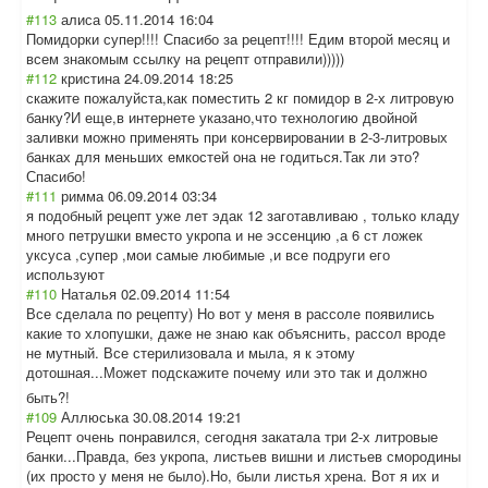
#113
алиса
05.11.2014 16:04
Помидорки супер!!!! Спасибо за рецепт!!!! Едим второй месяц и
всем знакомым ссылку на рецепт отправили)))))
#112
кристина
24.09.2014 18:25
скажите пожалуйста,как поместить 2 кг помидор в 2-х литровую
банку?И еще,в интернете указано,что технологию двойной
заливки можно применять при консервировании в 2-3-литровых
банках для меньших емкостей она не годиться.Так ли это?
Спасибо!
#111
римма
06.09.2014 03:34
я подобный рецепт уже лет эдак 12 заготавливаю , только кладу
много петрушки вместо укропа и не эссенцию ,а 6 ст ложек
уксуса ,супер ,мои самые любимые ,и все подруги его
используют
#110
Наталья
02.09.2014 11:54
Все сделала по рецепту) Но вот у меня в рассоле появились
какие то хлопушки, даже не знаю как объяснить, рассол вроде
не мутный. Все стерилизовала и мыла, я к этому
дотошная...Може
т подскажите почему или это так и должно
быть?!
#109
Аллюська
30.08.2014 19:21
Рецепт очень понравился, сегодня закатала три 2-х литровые
банки...Правда, без укропа, листьев вишни и листьев смородины
(их просто у меня не было).Но, были листья хрена. Вот я их и