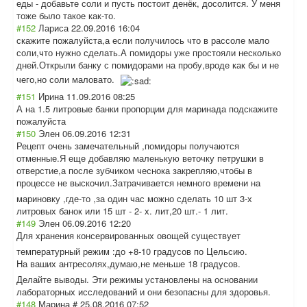
еды - добавьте соли и пусть постоит денёк, досолится. У меня
тоже было такое как-то.
#152
Лариса
22.09.2016 16:04
скажите пожалуйста,а если получилось что в рассоле мало
соли,что нужно сделать.А помидоры уже простояли несколько
дней.Открыли банку с помидорами на пробу,вроде как бы и не
чего,но соли маловато.
#151
Ирина
11.09.2016 08:25
А на 1.5 литровые банки пропорции для маринада подскажите
пожалуйста
#150
Элен
06.09.2016 12:31
Рецепт очень замечательный ,помидоры получаются
отменные.Я еще добавляю маленькую веточку петрушки в
отверстие,а после зубчиком чеснока закрепляю,чтобы в
процессе не выскочил.Затрач
ивается немного времени на
мариновку ,где-то ,за один час можно сделать 10 шт 3-х
литровых банок или 15 шт - 2- х. лит,20 шт.- 1 лит.
#149
Элен
06.09.2016 12:20
Для хранения консервированны
х овощей существует
температурный режим :до +8-10 градусов по Цельсию.
На ваших антресолях,дума
ю,не меньше 18 градусов.
Делайте выводы. Эти режимы установлены на основании
лабораторных исследований и они безопасны для здоровья.
#148
Марина #
25.08.2016 07:52