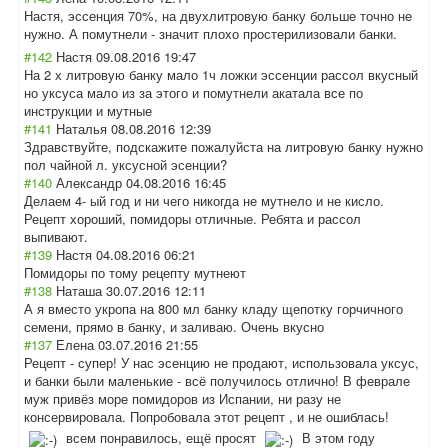
Настя, эссенция 70%, на двухлитровую банку больше точно не
нужно. А помутнели - значит плохо простерилизовал
и банки.
#142
Настя
09.08.2016 19:47
На 2 х литровую банку мало 1ч ложки эссенции рассол вкусный
но уксуса мало из за этого и помутнели акатала все по
инструкции и мутные
#141
Наталья
08.08.2016 12:39
Здравствуйте, подскажите пожалуйста на литровую банку нужно
пол чайной л. уксусной эсенции?
#140
Александр
04.08.2016 16:45
Делаем 4- ый год и ни чего никогда не мутнело и не кисло.
Рецепт хороший, помидоры отличные. Ребята и рассол
выпивают.
#139
Настя
04.08.2016 06:21
Помидоры по тому рецепту мутнеют
#138
Наташа
30.07.2016 12:11
А я вместо укропа на 800 мл банку кладу щепотку горчичного
семени, прямо в банку, и заливаю. Очень вкусно
#137
Елена
03.07.2016 21:55
Рецепт - супер! У нас эсенцию не продают, использовала уксус,
и банки были маленькие - всё получилось отлично! В феврале
муж привёз море помидоров из Испании, ни разу не
консервировала. Попробовала этот рецепт , и не ошиблась!
всем понравилось, ещё просят
В этом году