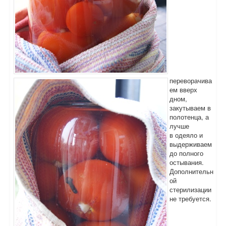
переворачива
ем вверх
дном,
закутываем в
полотенца, а
лучше
в одеяло и
выдерживаем
до полного
остывания.
Дополнительн
ой
стерилизации
не требуется.