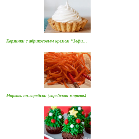
Корзинки с абрикосовым кремом "Зефи…
Морковь по-корейски (корейская морковь)