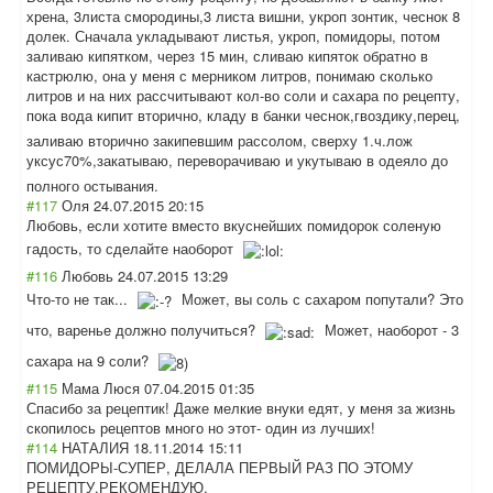
хрена, 3листа смородины,3 листа вишни, укроп зонтик, чеснок 8
долек. Сначала укладывают листья, укроп, помидоры, потом
заливаю кипятком, через 15 мин, сливаю кипяток обратно в
кастрюлю, она у меня с мерником литров, понимаю сколько
литров и на них рассчитывают кол-во соли и сахара по рецепту,
пока вода кипит вторично, кладу в банки чеснок,гвоздику
,перец,
заливаю вторично закипевшим рассолом, сверху 1.ч.лож
уксус70%,закаты
ваю, переворачиваю и укутываю в одеяло до
полного остывания.
#117
Оля
24.07.2015 20:15
Любовь, если хотите вместо вкуснейших помидорок соленую
гадость, то сделайте наоборот
#116
Любовь
24.07.2015 13:29
Что-то не так...
Может, вы соль с сахаром попутали? Это
что, варенье должно получиться?
Может, наоборот - 3
сахара на 9 соли?
#115
Мама Люся
07.04.2015 01:35
Спасибо за рецептик! Даже мелкие внуки едят, у меня за жизнь
скопилось рецептов много но этот- один из лучших!
#114
НАТАЛИЯ
18.11.2014 15:11
ПОМИДОРЫ-СУПЕР, ДЕЛАЛА ПЕРВЫЙ РАЗ ПО ЭТОМУ
РЕЦЕПТУ.РЕКОМЕН
ДУЮ.