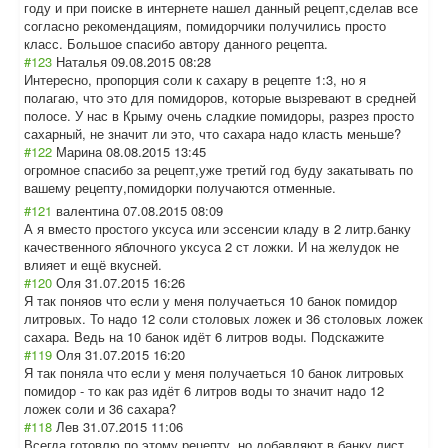
году и при поиске в интернете нашел данный рецепт,сделав все
согласно рекомендациям, помидорчики получились просто
класс. Большое спасибо автору данного рецепта.
#123
Наталья
09.08.2015 08:28
Интересно, пропорция соли к сахару в рецепте 1:3, но я
полагаю, что это для помидоров, которые вызревают в средней
полосе. У нас в Крыму очень сладкие помидоры, разрез просто
сахарный, не значит ли это, что сахара надо класть меньше?
#122
Марина
08.08.2015 13:45
огромное спасибо за рецепт,уже третий год буду закатывать по
вашему рецепту,помидор
ки получаются отменные.
#121
валентина
07.08.2015 08:09
А я вместо простого уксуса или эссенсии кладу в 2 литр.банку
качественного яблочного уксуса 2 ст ложки. И на желудок не
влияет и ещё вкусней.
#120
Оля
31.07.2015 16:26
Я так поняов что если у меня получаеться 10 банок помидор
литровых. То надо 12 соли столовых ложек и 36 столовых ложек
сахара. Ведь на 10 банок идёт 6 литров воды. Подскажите
#119
Оля
31.07.2015 16:20
Я так поняла что если у меня получаеться 10 банок литровых
помидор - то как раз идёт 6 литров воды то значит надо 12
ложек соли и 36 сахара?
#118
Лев
31.07.2015 11:06
Всегда готовлю по этому рецепту, но добавляют в банку лист