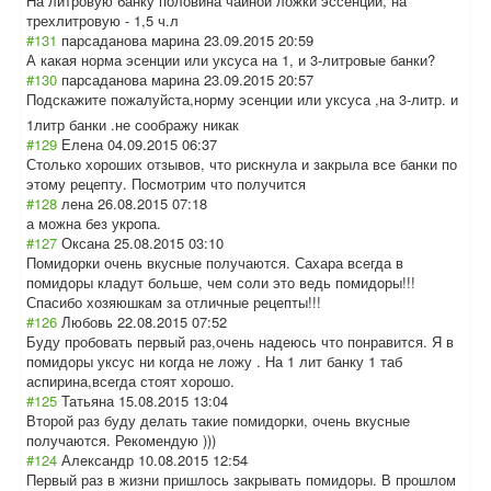
На литровую банку половина чайной ложки эссенции, на
трехлитровую - 1,5 ч.л
#131
парсаданова марина
23.09.2015 20:59
А какая норма эсенции или уксуса на 1, и 3-литровые банки?
#130
парсаданова марина
23.09.2015 20:57
Подскажите пожалуйста,норм
у эсенции или уксуса ,на 3-литр. и
1литр банки .не соображу никак
#129
Елена
04.09.2015 06:37
Столько хороших отзывов, что рискнула и закрыла все банки по
этому рецепту. Посмотрим что получится
#128
лена
26.08.2015 07:18
а можна без укропа.
#127
Оксана
25.08.2015 03:10
Помидорки очень вкусные получаются. Сахара всегда в
помидоры кладут больше, чем соли это ведь помидоры!!!
Спасибо хозяюшкам за отличные рецепты!!!
#126
Любовь
22.08.2015 07:52
Буду пробовать первый раз,очень надеюсь что понравится. Я в
помидоры уксус ни когда не ложу . На 1 лит банку 1 таб
аспирина,всегда стоят хорошо.
#125
Татьяна
15.08.2015 13:04
Второй раз буду делать такие помидорки, очень вкусные
получаются. Рекомендую )))
#124
Александр
10.08.2015 12:54
Первый раз в жизни пришлось закрывать помидоры. В прошлом