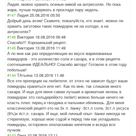
Лидия, можно хранить осенью-зимой на антресолях. Но пока
жара, лучше подержать в прохладе пару недель.
#147
Лидия
25.08.2016 05:50
Добрый день всем! Скажите, пожалуйста, кто знает, можно ли
хранить заготовки таких помидорок не на холоде, а на
антресолях?
#146
Виктория
18.08.2016 06:48
Спасибо!!! Хорошенький рецепт.
#145
Виктория
13.08.2016 11:49
А по мне как раз определяющее во вкусе маринованных
помидоров - это количество соли и сахара, и в этом рецепте
соотношение ИДЕАЛЬНО! Спасибо автору! Готовлю в этом году
побольше!
#144
ТАтьяна
13.08.2016 11:46
Все эти пропорции на любителя. от этого не зависит будут ваши
помидоры храниться или нет. Как по мне, так слишком много
сахара. И еще для меня самая лучшая и ароматная зелень в
помидорах это сельдерей(кто любит) можно больше ничего не
класть плюс перец и гвоздика и пальчики оближешь. Для меня
классический рецепт-это на 3х л. банку -3ст.л соли, 3ст.л уксуса
(9%)и 4ст.л. сахара. И еще, мой личный опыт- банки никогда не
стерилизую, хорошо мою содой и перед тем как укладывать
помидоры, осторожно ополаскиваю кипятком и всегда все
пучком.
#143
Лена
10.08.2016 12:11