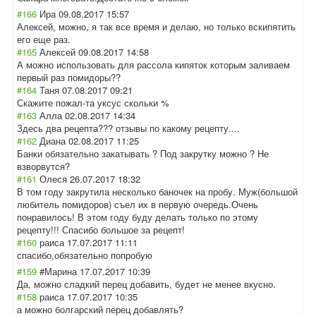
#166
Ира
09.08.2017 15:57
Алексей, можно, я так все время и делаю, но только вскипятить
его еще раз.
#165
Алексей
09.08.2017 14:58
А можно использовать для рассола кипяток которым заливаем
первый раз помидоры??
#164
Таня
07.08.2017 09:21
Скажите пожал-та уксус скольки %
#163
Алла
02.08.2017 14:34
Здесь два рецепта??? отзывы по какому рецепту....
#162
Диана
02.08.2017 11:25
Банки обязательно закатывать ? Под закрутку можно ? Не
взворвутся?
#161
Олеся
26.07.2017 18:32
В том году закрутила несколько баночек на пробу. Муж(большой
любитель помидоров) съел их в первую очередь.Очень
понравилось! В этом году буду делать только по этому
рецепту!!! Спасибо большое за рецепт!
#160
раиса
17.07.2017 11:11
спасибо,обязате
льно попробую
#159
#Марина
17.07.2017 10:39
Да, можно сладкий перец добавить, будет не менее вкусно.
#158
раиса
17.07.2017 10:35
а можно болгарский перец добавлять?