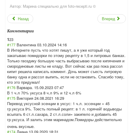
Автор:
Марина специально для foto-recepti.ru ©
Назад
Вперед
Комментарии
1
2
3
#177
Валентина
03.10.2024 14:16
В Интернете пусть что хотят пишут, а я уже который год
закатываю помидорки по этому рецепту в 1,5 и литровых банках.
Только гвоздику большую часть выбрасываю после кипячения и
смородиновые листы не кладу. Вот сейчас как раз пока рассол
кипит решила написать коммент. Дочь может съесть литровую
банку одна и рассол выпить, если не остановить. Спасибо тому,
кто это придумал!
#176
Варвара.
15.09.2023 07:47
В 1 ч.л 70% уксуса 8 ч.л 9% и 12 ч.л 6%
#175
Виктория
24.08.2021 16:29
Перевод уксусной эсенции в уксус: 1 ч.л. эссенции = 45
гр.уксуса 9%. Тоесть полный рецепт: в 1 л. горячей! водыводы
всыпать 6 ст.л.сахара, 2 ст.л.соли= закипело и добавить 45
гр.уксуса. И залить этим маринадом.Помид
оры действительно
очень вкусные.
#174
Диана
13.09.2020 18:31