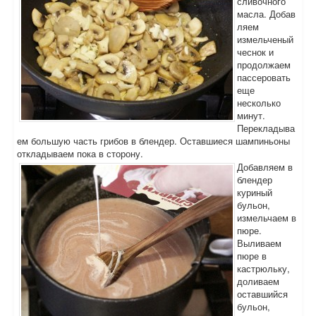
сливочного
масла. Добав
ляем
измельченый
чеснок и
продолжаем
пассеровать
еще
несколько
минут.
Перекладыва
ем большую часть грибов в блендер. Оставшиеся шампиньоны
откладываем пока в сторону.
Добавляем в
блендер
куриный
бульон,
измельчаем в
пюре.
Выливаем
пюре в
кастрюльку,
доливаем
оставшийся
бульон,