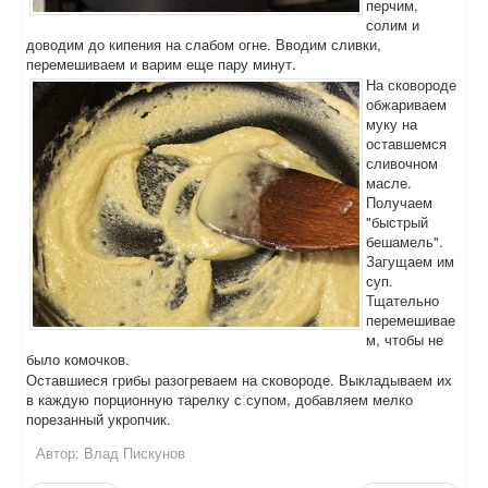
перчим,
солим и
доводим до кипения на слабом огне. Вводим сливки,
перемешиваем и варим еще пару минут.
На сковороде
обжариваем
муку на
оставшемся
сливочном
масле.
Получаем
"быстрый
бешамель".
Загущаем им
суп.
Тщательно
перемешивае
м, чтобы не
было комочков.
Оставшиеся грибы разогреваем на сковороде. Выкладываем их
в каждую порционную тарелку с супом, добавляем мелко
порезанный укропчик.
Автор:
Влад Пискунов