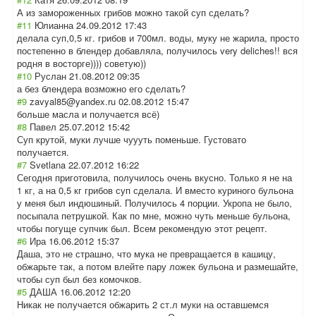
А из замороженных грибов можно такой суп сделать?
#11
Юлианна
24.09.2012 17:43
делала суп,0,5 кг. грибов и 700мл. воды, муку не жарила, просто
постепенно в блендер добавляла, получилось very deliches!! вся
родня в восторге)))) советую))
#10
Руслан
21.08.2012 09:35
а без блендера возможно его сделать?
#9
zavyal85@yandex.ru
02.08.2012 15:47
больше масла и получается всё)
#8
Павел
25.07.2012 15:42
Суп крутой, муки лучше чуууть поменьше. Густовато
получается.
#7
Svetlana
22.07.2012 16:22
Сегодня приготовила, получилось очень вкусно. Только я не на
1 кг, а на 0,5 кг грибов суп сделала. И вместо куриного бульона
у меня был индюшиный. Получилось 4 порции. Укропа не было,
посыпала петрушкой. Как по мне, можно чуть меньше бульона,
чтобы погуще супчик был. Всем рекомендую этот рецепт.
#6
Ира
16.06.2012 15:37
Даша, это не страшно, что мука не превращается в кашицу,
обжарьте так, а потом влейте пару ложек бульона и размешайте,
чтобы суп был без комочков.
#5
ДАША
16.06.2012 12:20
Никак не получается обжарить 2 ст.л муки на оставшемся