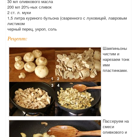
30 мл оливкового масла
200 мл 20%-ных сливок
2 ст. л. муки
1,5 литра куриного бульона (сваренного с луковицей, лавровым
листиком
черный перец, укроп, соль
Рецепт:
Шампиньоны
чистим и
нарезаем тонк
ими
пластинками.
Пассеруем на
смеси
оливкового и