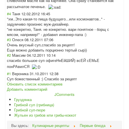
сливочном масле как на картинке. Она сразу становится как
рассыпчатое печенье.
#4
Таня
12.02.2012 16:45
"хм..Это какая-то пища будущего...или космонавтов.." -
задумчиво произнес муж-дизайнер.
"не конкретно, Таня. не конкретно. вари понятное - борщ с
мясом, например!" - добавил инженер-папа :)
#3
Олеся
08.12.2011 07:06
Очень вкусный суп,спасибо за рецепт!
Еще можно добавить порционно тертый сыр))
#2
Максим
04.12.2011 10:14
спасибо большое cуп офигеНнЕйШИЙ) всЕЙ сЕМьЕ
понРАвилСЯ
#1
Вероника
31.10.2011 12:38
Суп божественный :) Спасибо за рецепт
Обновить список комментариев
Добавить комментарий
JComments
Груздянка
Грибной суп (грибница)
Грибной суп-пюре
Жульен из грибов или грибы-коккот
Вы здесь:
Кулинарные рецепты
Первые блюда