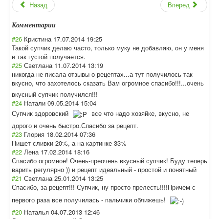
Назад
Вперед
Комментарии
#26
Кристина
17.07.2014 19:25
Такой супчик делаю часто, только муку не добавляю, он у меня
и так густой получается.
#25
Светлана
11.07.2014 13:19
никогда не писала отзывы о рецептах...а тут получилось так
вкусно, что захотелось сказать Вам огромное спасибо!!!...оч
ень
вкусный супчик получился!!!
#24
Натали
09.05.2014 15:04
Супчик здоровский
все что надо хозяйке, вкусно, не
дорого и очень быстро.Спасибо за рецепт.
#23
Глория
18.02.2014 07:36
Пишет сливки 20%, а на картинке 33%
#22
Лена
17.02.2014 18:16
Спасибо огромное! Очень-преочень вкусный супчик! Буду теперь
варить регулярно )) и рецепт идеальный - простой и понятный
#21
Светлана
25.01.2014 13:25
Спасибо, за рецепт!!! Супчик, ну просто прелесть!!!!При
чем с
первого раза все получилась - пальчики оближешь!
#20
Наталья
04.07.2013 12:46