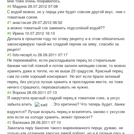
мне тоже очень понравилось
#8
Мадина
29.07.2012 07:08
С водой можно, но у перца уже будет совсем другой вкус, чем с
томатным соком.
#7
анастасия
29.07.2012 06:52
а можно томатный сок заменить подсолёной водой??
#6
Ирина
10.07.2012 16:13
Делала в прошлом году по этому рецепту и в этом обязательно
законсервирую такой-же сладкий перчик на зиму, спасибо за
рецепт!
#5
foto-recepti.ru
28.09.2011 07:17
Не переживайте, если раскладывали перец по стерильным
банкам чистой ложкой и потом залили кипящим соком, то можно
хранить даже в тепле, но не выше 23 градусов. Красный перец
сам по себе хороший консервант. Но вот если брали зеленый
перец, без уксуса лучше хранить в прохладном месте, но тоже
ничего страшного, перезакатывать не нужно.
#4
Ворона
28.09.2011 07:13
Я закрутила красный сладкий перец в томатном соке, а уксус
забыла влить
. Это критично? Что теперь будет, банки
вздуются? Лучше вскрыть перец и вскипятить заново с уксусом
или если на холоде хранить, может пронесет?
#3
Валюшка
28.09.2011 07:10
Закатала пару баночек такого маринованного перца, думаю, не
только как отличная закуска зимой пойдет, но и в разные рагу и