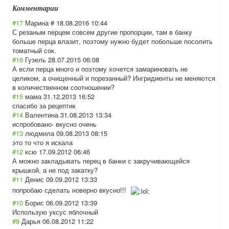
Комментарии
#17
Марина #
18.08.2016 10:44
С резаным перцем совсем другие пропорции, там в банку
больше перца влазит, поэтому нужно будет побольше посолить
томатный сок.
#16
Гузель
28.07.2015 06:08
А если перца много и поэтому хочется замариновать не
целиком, а очищенный и порезанный? Ингридиенты не меняются
в количественном соотношении?
#15
мама
31.12.2013 16:52
спасибо за рецептик
#14
Валентина
31.08.2013 13:34
испробовано- вкусно очень
#13
людмила
09.08.2013 08:15
это то что я искала
#12
ксю
17.09.2012 06:46
А можно закладывать перец в банки с закручивающейся
крышкой, а не под закатку?
#11
Денис
09.09.2012 13:33
попробаю сделать новерно вкусно!!!
#10
Борис
06.09.2012 13:39
Использую уксус яблочный
#9
Дарья
06.08.2012 11:22