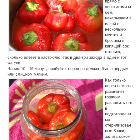
прямо с
хвостиками м
оем,
накалываем в
илкой в
нескольких
местах и
бросаем в
кипящий сок
столько,
сколько влезет в кастрюлю, так в два-три захода в один и тот
же сок.
Варим 10 - 15 минут, пробуйте, перец не должен быть твердым
или слишком мягким.
Как только
перец немного
размякнет,
горячим
разложить его
в
подготовленн
ые
стерилизован
ные банки,
залить соком