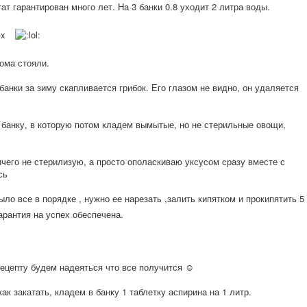
т гарантирован много лет. На 3 банки 0.8 уходит 2 литра воды.
ома стояли.
банки за зиму скапливается грибок. Его глазом не видно, он удаляется
 банку, в которую потом кладем вымытые, но не стерильные овощи,
чего не стерилизую, а просто ополаскиваю уксусом сразу вместе с
сь
ыло все в порядке , нужно ее нарезать ,залить кипятком и прокипятить 5
аранти
я на успех обеспечена.
ецепту будем надеяться что все получится ☺
ак закатать, кладем в банку 1 таблетку аспирина на 1 литр.