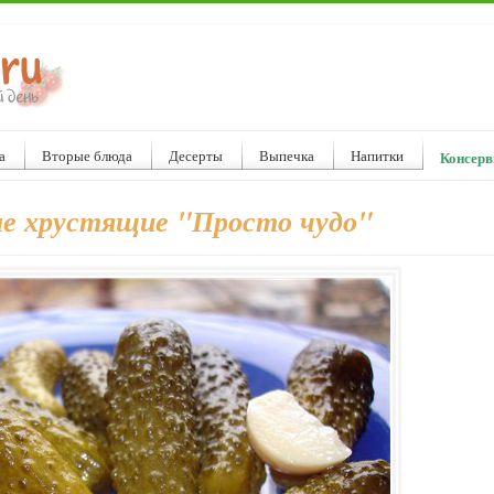
а
Вторые блюда
Десерты
Выпечка
Напитки
Консерв
е хрустящие "Просто чудо"