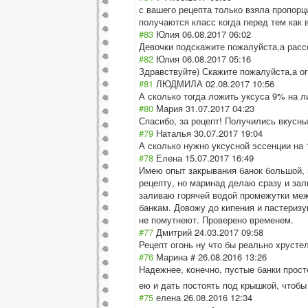
с вашего рецепта только взяла пропорц
получаются класс когда перед тем как 
#83
Юлия
06.08.2017 06:02
Девочки подскажите пожалуйста,а расс
#82
Юлия
06.08.2017 05:16
Здравствуйте) Скажите пожалуйста,а о
#81
ЛЮДМИЛА
02.08.2017 10:56
А сколько тогда ложить уксуса 9% на л
#80
Мария
31.07.2017 04:23
Спасибо, за рецепт! Получились вкусн
#79
Наталья
30.07.2017 19:04
А сколько нужно уксусной эссенции на 
#78
Елена
15.07.2017 16:49
Имею опыт закрывания банок большой, 
рецепту, но маринад делаю сразу и за
заливаю горячей водой промежутки меж
банкам. Довожу до кипения и пастеризу
не помутнеют. Проверено временем.
#77
Дмитрий
24.03.2017 09:58
Рецепт огонь ну что бы реально хрустел
#76
Марина #
26.08.2016 13:26
Надежнее, конечно, пустые банки прос
ею и дать постоять под крышкой, чтобы
#75
елена
26.08.2016 12:34