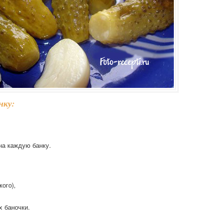
нку:
 на каждую банку.
кого),
х баночки.