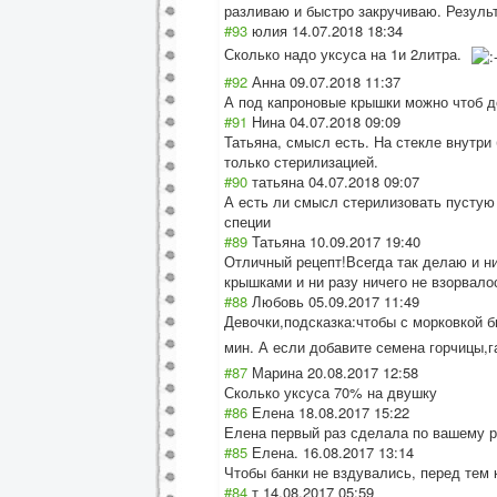
разливаю и быстро закручиваю. Результа
#93
юлия
14.07.2018 18:34
Сколько надо уксуса на 1и 2литра.
#92
Анна
09.07.2018 11:37
А под капроновые крышки можно чтоб д
#91
Нина
04.07.2018 09:09
Татьяна, смысл есть. На стекле внутри 
только стерилизацией.
#90
татьяна
04.07.2018 09:07
А есть ли смысл стерилизовать пустую
специи
#89
Татьяна
10.09.2017 19:40
Отличный рецепт!Всегда так делаю и ни
крышками и ни разу ничего не взорвало
#88
Любовь
05.09.2017 11:49
Девочки,подсказ
ка:чтобы с морковкой б
мин. А если добавите семена горчицы,г
#87
Марина
20.08.2017 12:58
Сколько уксуса 70% на двушку
#86
Елена
18.08.2017 15:22
Елена первый раз сделала по вашему р
#85
Елена.
16.08.2017 13:14
Чтобы банки не вздувались, перед тем к
#84
т
14.08.2017 05:59