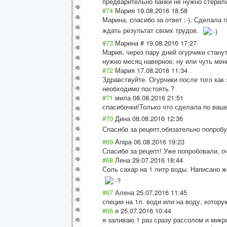
предварительно банки не нужно стерил
#74
Мария
19.08.2016 18:58
Марина, спасибо за ответ :-). Сделала 
ждать результат своих трудов.
#73
Марина #
19.08.2016 17:27
Мария, через пару дней огурчики стану
нужно месяц наверное, ну или чуть мен
#72
Мария
17.08.2016 11:34
Здравствуйте. Огурчики после того как 
необходимо постоять ?
#71
мила
08.08.2016 21:51
спасибочки!Толь
ко что сделала по ваш
#70
Дина
08.08.2016 12:36
Спасибо за рецепт,обязател
ьно попроб
#69
Anipa
06.08.2016 19:23
Спасибо за рецепт! Уже попробовали, оч
#68
Лена
29.07.2016 18:44
Соль сахар на 1 литр воды. Написано ж
#67
Алена
25.07.2016 11:45
специи на 1л. води или на воду, котор
#66
я
25.07.2016 10:44
я заливаю 1 раз сразу рассолом и мик