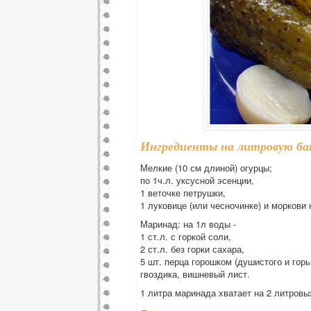
Ингредиенты на литровую ба
Мелкие (10 см длиной) огурцы;
по 1ч.л. уксусной эсенции,
1 веточке петрушки,
1 луковице (или чесночинке) и моркови
Маринад: на 1л воды -
1 ст.л. с горкой соли,
2 ст.л. без горки сахара,
5 шт. перца горошком (душистого и горь
гвоздика, вишневый лист.
1 литра маринада хватает на 2 литровы