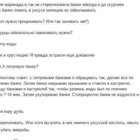
ии маринада.а так не стерелизовала банки никогда.и да огурчики
в банки ложить в уксусе кипящем их обволакивать
ол нужно процеживать? Или так заливать им?)
гурцы обязательно замачивать нужно?
итр воды
ые и хрустящие! Я правда эстрагон еще добавляю
1,5 литровую банку?
поэтому совет: с литровыми банками я обращаюсь так, делаю все по
ливаю банки. Затем банки накрываю крышками и ставлю в кастрюлю,
ду банками и кастрюлей так, чтобы уровень воды был по плечики
ю 7-10 мин. Затем укупориваю банки. Стопроцентно банки не вздуются и
и кору дуба.
терилизоват
ь. Или хотя бы влить в них немного уксусной кислоты, омыть
 убить микробы.