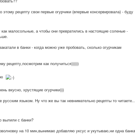
изовать??
по этому рецепту свои первые огурчики (впервые консервировала) - буду
т как малосольные, а чтобы они превратились в настоящие соленые -
ьше.
закатали в банки - когда можно уже пробовать, сколько огурчикам
ему рецепту,посмотр
им как получиться)))))
)
ую
ень вкусно, хрустящие огурчики)))
е русским языком. Ну что же вы так невнимательно рецепты то читаете...
ую вылили с банки?
роволновку на 10 мин,вынимаю добавляю уксус и укутываю,ни одна банк