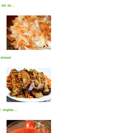
е на зи…
ления
с морко…