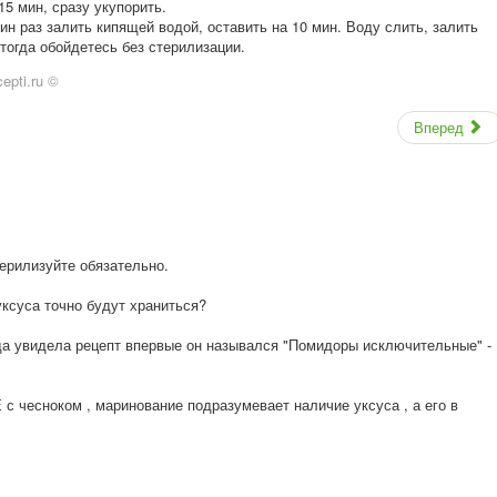
 15 мин, сразу укупорить.
 раз залить кипящей водой, оставить на 10 мин. Воду слить, залить
тогда обойдетесь без стерилизации.
epti.ru ©
Вперед
терилизуйте обязательно.
уксуса точно будут храниться?
гда увидела рецепт впервые он назывался "Помидоры исключительные" -
есноком , маринование подразумевает наличие уксуса , а его в