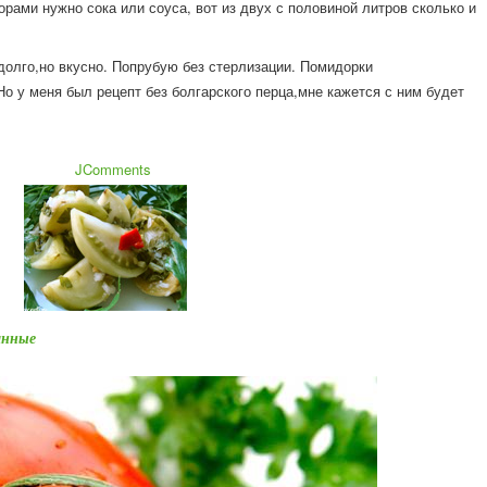
орами нужно сока или соуса, вот из двух с половиной литров сколько и
до
лго,но вкусно. Попрубую без стерлизации. Помидорки
о у меня был рецепт без болгарского перца,мне кажется с ним будет
JComments
анные