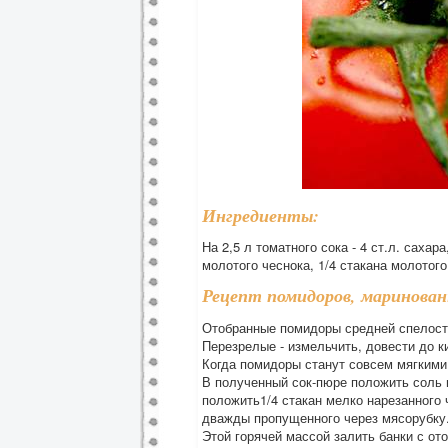
Ингредиенты:
На 2,5 л томатного сока - 4 ст.л. сахара
молотого чеснока, 1/4 стакана молотого
Рецепт помидоров, маринован
Отобранные помидоры средней спелости
Перезрелые - измельчить, довести до ки
Когда помидоры станут совсем мягкими,
В полученный сок-пюре положить соль и
положить1/4 стакан мелко нарезанного ч
дважды пропущенного через мясорубку
Этой горячей массой залить банки с о