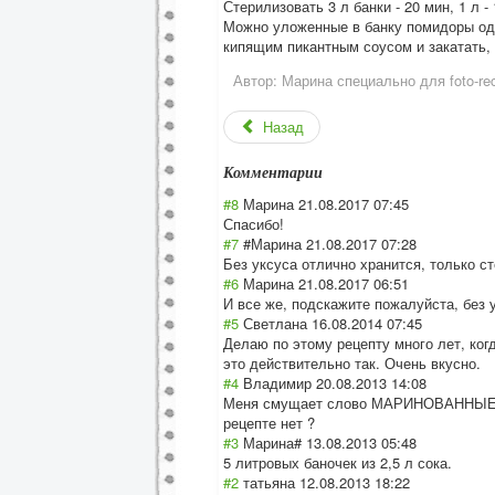
Стерилизовать 3 л банки - 20 мин, 1 л -
Можно уложенные в банку помидоры один
кипящим пикантным соусом и закатать, 
Автор:
Марина специально для foto-rec
Назад
Комментарии
#8
Марина
21.08.2017 07:45
Спасибо!
#7
#Марина
21.08.2017 07:28
Без уксуса отлично хранится, только с
#6
Марина
21.08.2017 06:51
И все же, подскажите пожалуйста, без 
#5
Светлана
16.08.2014 07:45
Делаю по этому рецепту много лет, ко
это действительно так. Очень вкусно.
#4
Владимир
20.08.2013 14:08
Меня смущает слово МАРИНОВАННЫЕ с ч
рецепте нет ?
#3
Марина#
13.08.2013 05:48
5 литровых баночек из 2,5 л сока.
#2
татьяна
12.08.2013 18:22