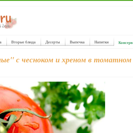
а
Вторые блюда
Десерты
Выпечка
Напитки
Консерв
е" с чесноком и хреном в томатном