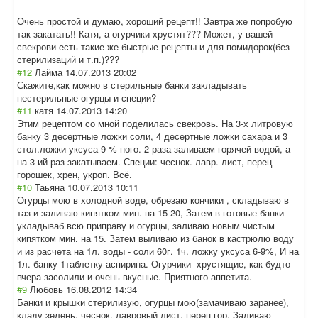
Очень простой и думаю, хороший рецепт!! Завтра же попробую
так закатать!! Катя, а огурчики хрустят??? Может, у вашей
свекрови есть такие же быстрые рецепты и для помидорок(без
стерилизаций и т.п.)???
#12
Лайма
14.07.2013 20:02
Скажите,как можно в стерильные банки закладывать
нестерильные огурцы и специи?
#11
катя
14.07.2013 14:20
Этим рецептом со мной поделилась свекровь. На 3-х литровую
банку 3 десертные ложки соли, 4 десертные ложки сахара и 3
стол.ложки уксуса 9-% ного. 2 раза заливаем горячей водой, а
на 3-ий раз закатываем. Специи: чеснок. лавр. лист, перец
горошек, хрен, укроп. Всё.
#10
Таьяна
10.07.2013 10:11
Огурцы мою в холодной воде, обрезаю кончики , складываю в
таз и заливаю кипятком мин. на 15-20, Затем в готовые банки
укладываб всю приправу и огурцы, заливаю новым чистым
кипятком мин. на 15. Затем выливаю из банок в кастрюлю воду
и из расчета на 1л. воды - соли 60г. 1ч. ложку уксуса 6-9%, И на
1л. банку 1таблетку аспирина. Огурчики- хрустящие, как будто
вчера засолили и очень вкусные. Приятного аппетита.
#9
Любовь
16.08.2012 14:34
Банки и крышки стерилизую, огурцы мою(замачиваю заранее),
кладу зелень, чеснок, лавровый лист, перец гор. Заливаю