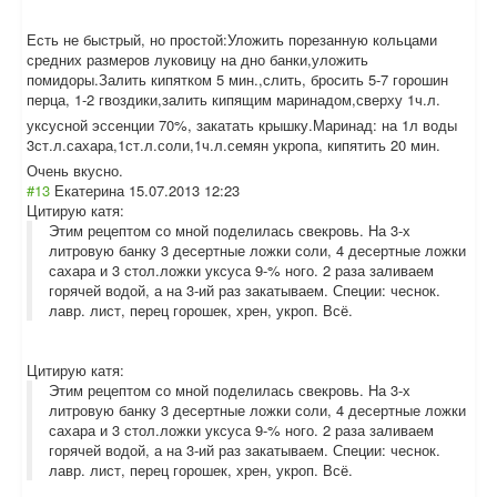
Есть не быстрый, но простой:Уложить порезанную кольцами
средних размеров луковицу на дно банки,уложить
помидоры.Залить кипятком 5 мин.,слить, бросить 5-7 горошин
перца, 1-2 гвоздики,залить кипящим маринадом,сверх
у 1ч.л.
уксусной эссенции 70%, закатать крышку.Маринад: на 1л воды
3ст.л.сахара,1с
т.л.соли,1ч.л.с
емян укропа, кипятить 20 мин.
Очень вкусно.
#13
Екатерина
15.07.2013 12:23
Цитирую катя:
Этим рецептом со мной поделилась свекровь. На 3-х
литровую банку 3 десертные ложки соли, 4 десертные ложки
сахара и 3 стол.ложки уксуса 9-% ного. 2 раза заливаем
горячей водой, а на 3-ий раз закатываем. Специи: чеснок.
лавр. лист, перец горошек, хрен, укроп. Всё.
Цитирую катя:
Этим рецептом со мной поделилась свекровь. На 3-х
литровую банку 3 десертные ложки соли, 4 десертные ложки
сахара и 3 стол.ложки уксуса 9-% ного. 2 раза заливаем
горячей водой, а на 3-ий раз закатываем. Специи: чеснок.
лавр. лист, перец горошек, хрен, укроп. Всё.