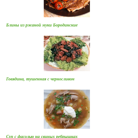
Блины из ржаной муки Бородинские
Говядина, тушенная с черносливом
Суп с фасолью на свиных ребрышках