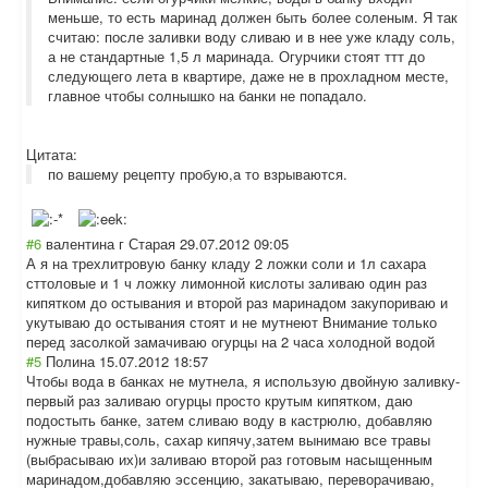
меньше, то есть маринад должен быть более соленым. Я так
считаю: после заливки воду сливаю и в нее уже кладу соль,
а не стандартные 1,5 л маринада. Огурчики стоят ттт до
следующего лета в квартире, даже не в прохладном месте,
главное чтобы солнышко на банки не попадало.
Цитата:
по вашему рецепту пробую,а то взрываются.
#6
валентина г Старая
29.07.2012 09:05
А я на трехлитровую банку кладу 2 ложки соли и 1л сахара
сттоловые и 1 ч ложку лимонной кислоты заливаю один раз
кипятком до остывания и второй раз маринадом закупориваю и
укутываю до остывания стоят и не мутнеют Внимание только
перед засолкой замачиваю огурцы на 2 часа холодной водой
#5
Полина
15.07.2012 18:57
Чтобы вода в банках не мутнела, я использую двойную заливку-
первый раз заливаю огурцы просто крутым кипятком, даю
подостыть банке, затем сливаю воду в кастрюлю, добавляю
нужные травы,соль, сахар кипячу,затем вынимаю все травы
(выбрасываю их)и заливаю второй раз готовым насыщенным
маринадом,добав
ляю эссенцию, закатываю, переворачиваю,