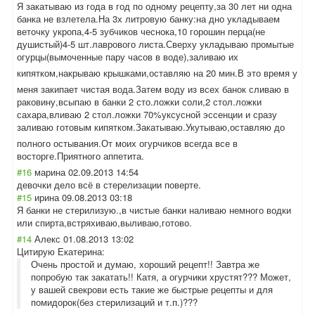
Я закатываю из года в год по одному рецепту,за 30 лет ни одна
банка не взлетела.На 3х литровую банку:на дно укладываем
веточку укропа,4-5 зубчиков чеснока,10 горошин перца(не
душистый)4-5 шт.лаврового листа.Сверху укладываю промытые
огурцы(вымоченн
ые пару часов в воде),заливаю их
кипятком,накрыв
аю крышками,оставл
яю на 20 мин.В это время у
меня закипает чистая вода.Затем воду из всех банок сливаю в
раковину,всыпаю в банки 2 сто.ложки соли,2 стол.ложки
сахара,вливаю 2 стол.ложки 70%уксусной эссенции и сразу
заливаю готовым кипятком.Закаты
ваю.Укутываю,ос
тавляю до
полного остывания.От моих огурчиков всегда все в
восторге.Приятн
ого аппетита.
#16
марина
02.09.2013 14:54
девочки дело всё в стерелизации поверте.
#15
ирина
09.08.2013 03:18
Я банки не стерилизую.,в чистые банки наливаю немного водки
или спирта,встряхив
аю,выливаю,гото
во.
#14
Алекс
01.08.2013 13:02
Цитирую Екатерина:
Очень простой и думаю, хороший рецепт!! Завтра же
попробую так закатать!! Катя, а огурчики хрустят??? Может,
у вашей свекрови есть такие же быстрые рецепты и для
помидорок(без стерилизаций и т.п.)???