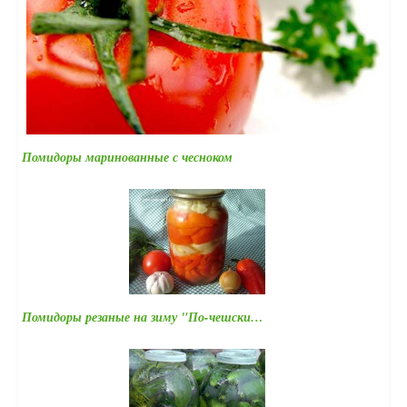
Помидоры маринованные с чесноком
Помидоры резаные на зиму "По-чешски…