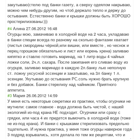
закутываю(стелю под банки газету, а сверху одеялом накрываю,
можно чем нибудь-другим, но чтоб держало тепло и держу до
остывания. Естественно банки и крышки должны быть ХОРОШО
простерилизован
ы:)))
#4
Алина
27.06.2012 16:48
Огурцы мою, замачиваю в холодной воде на 2 часа, укладаваю
в банки специи всегда по разному на сколько фантазии хватает
(листья смородины чёрной,или вишни, или вместе , но чеснок и
перец горошком обязательно и лист или еорень хрена) заливаю
кипятко и ставлю готовить маринад, на 1 литр воды 4 чайных
ложки соли, 2ч.л. сахара. После закипания его сливаю воду из
огурцов, заливаю маринадо в каждую 2л.банку лью неполную
ст. ложну уксусной эссенции и закатываю, на 3л банку 1 л.
эсенции. Укутываю до остывания РС.соль нужно брать крупную
и без добавок. Банки стерелизу над чайником. Приятного
аппетита.
#3
Мария
26.06.2012 14:59
У меня есть некоторые секретики из практики, чтобы огурчики не
мутнели: самое главное - вода должна быть чистой, с нашей
экологией из-под крана НЕ подходит. Огурчики или сразу с
грядки, или часа 4 их придется вымочить в холодной воде (тоже
не из-под крана). И банки с крышками стерилизовать предельно
тщательно. И нужна практика, у меня тоже огурцы наверное года
3 подряд взрывались, хотя делала по тем же рецептам, что и