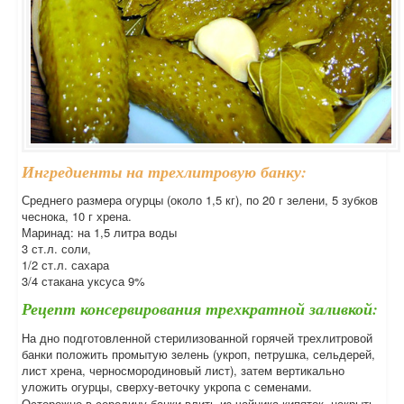
Ингредиенты на трехлитровую банку:
Среднего размера огурцы (около 1,5 кг), по 20 г зелени, 5 зубков
чеснока, 10 г хрена.
Маринад: на 1,5 литра воды
3 ст.л. соли,
1/2 ст.л. сахара
3/4 стакана уксуса 9%
Рецепт консервирования трехкратной заливкой:
На дно подготовленной стерилизованной горячей трехлитровой
банки положить промытую зелень (укроп, петрушка, сельдерей,
лист хрена, черносмородиновый лист), затем вертикально
уложить огурцы, сверху-веточку укропа с семенами.
Осторожно в середину банки влить из чайника кипяток, накрыть