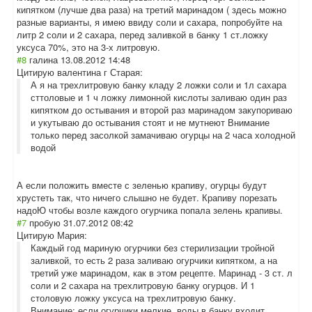
кипятком (лучше два раза) на третий маринадом ( здесь можно
разные варианты, я имею ввиду соли и сахара, попробуйте на
литр 2 соли и 2 сахара, перед заливкой в банку 1 ст.ложку
уксуса 70%, это на 3-х литровую.
#8
галина
13.08.2012 14:48
Цитирую валентина г Старая:
А я на трехлитровую банку кладу 2 ложки соли и 1л сахара
сттоловые и 1 ч ложку лимонной кислоты заливаю один раз
кипятком до остывания и второй раз маринадом закупориваю
и укутываю до остывания стоят и не мутнеют Внимание
только перед засолкой замачиваю огурцы на 2 часа холодной
водой
А если положить вместе с зеленью крапиву, огурцы будут
хрустеть так, что ничего слышно не будет. Крапиву порезать
надоЮ чтобы возле каждого огурчика попала зелень крапивы.
#7
пробую
31.07.2012 08:42
Цитирую Мария:
Каждый год мариную огурчики без стерилизации тройной
заливкой, то есть 2 раза заливаю огурчики кипятком, а на
третий уже маринадом, как в этом рецепте. Маринад - 3 ст. л
соли и 2 сахара на трехлитровую банку огурцов. И 1
столовую ложку уксуса на трехлитровую банку.
Внимание: если огурчики мелкие, воды в банку входит