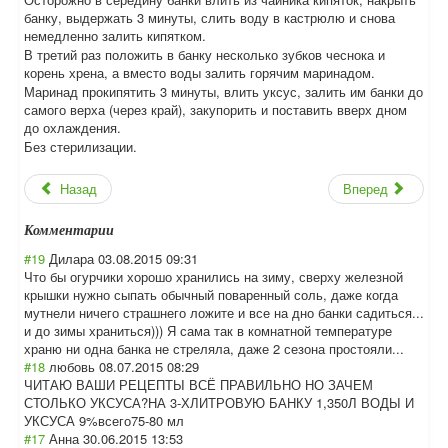
банку, выдержать 3 минуты, слить воду в кастрюлю и снова
немедленно залить кипятком.
В третий раз положить в банку несколько зубков чеснока и
корень хрена, а вместо воды залить горячим маринадом.
Маринад прокипятить 3 минуты, влить уксус, залить им банки до
самого верха (через край), закупорить и поставить вверх дном
до охлаждения.
Без стерилизации.
Назад
Вперед
Комментарии
#19
Дилара
03.08.2015 09:31
Что бы огурчики хорошо хранились на зиму, сверху железной
крышки нужно сыпать обычный поваренный соль, даже когда
мутнели ничего страшнего ложите и все на дно банки садиться...
и до зимы храниться))) Я сама так в комнатной температуре
храню ни одна банка не стреляла, даже 2 сезона простояли...
#18
любовь
08.07.2015 08:29
ЧИТАЮ ВАШИ РЕЦЕПТЫ ВСЁ ПРАВИЛЬНО НО ЗАЧЕМ
СТОЛЬКО УКСУСА?НА 3-ХЛИТРОВУЮ БАНКУ 1,350Л ВОДЫ И
УКСУСА 9%всего75-80 мл
#17
Анна
30.06.2015 13:53