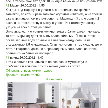
все, а теперь уже лет эдак 10 ни одна баночка не помутнела ттт!
#2
Мария
26.06.2012 14:55
Каждый год мариную огурчики без стерилизации тройной
заливкой, то есть 2 раза заливаю огурчики кипятком, а на третий
уже маринадом, как в этом рецепте. Маринад - 3 ст. л соли и 2
сахара на трехлитровую банку огурцов. И 1 столовую ложку
уксуса на трехлитровую банку.
Внимание: если огурчики мелкие, воды в банку входит меньше,
то есть маринад должен быть более соленым. Я так считаю:
после заливки воду сливаю и в нее уже кладу соль, а не
стандартные 1,5 л маринада. Огурчики стоят ттт до следующего
лета в квартире, даже не в прохладном месте, главное чтобы
солнышко на банки не попадало.
#1
ирина
26.06.2012 11:03
я так и солила как написано но все равно мутнеют уже
пробовала и аспирин ложить.может дело в сорте?
Обновить список комментариев
Добавить комментарий
JComments